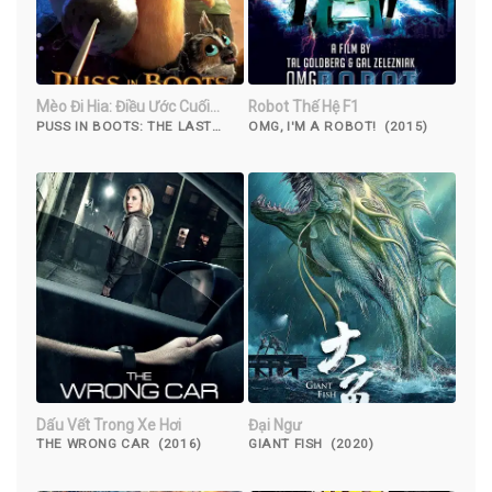
Mèo Đi Hia: Điều Ước Cuối
Robot Thế Hệ F1
Cùng
PUSS IN BOOTS: THE LAST
OMG, I'M A ROBOT! (2015)
WISH (2022)
Dấu Vết Trong Xe Hơi
Đại Ngư
THE WRONG CAR (2016)
GIANT FISH (2020)