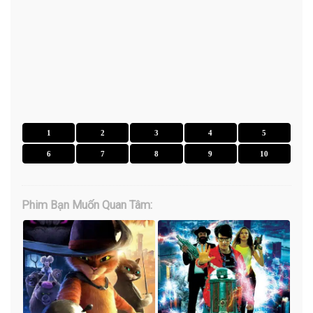
1
2
3
4
5
6
7
8
9
10
Phim Bạn Muốn Quan Tâm: