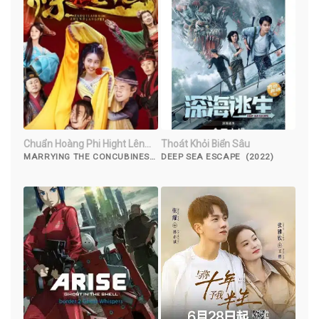
Chuẩn Hoàng Phi Hight Lên
Thoát Khỏi Biển Sâu
Nào
MARRYING THE CONCUBINES-
DEEP SEA ESCAPE (2022)
TO-BE (2018)