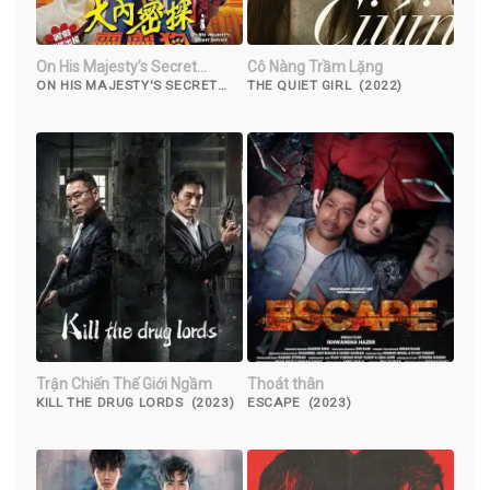
On His Majesty’s Secret
Cô Nàng Trầm Lặng
Service
ON HIS MAJESTY'S SECRET
THE QUIET GIRL (2022)
SERVICE (2009)
Trận Chiến Thế Giới Ngầm
Thoát thân
KILL THE DRUG LORDS (2023)
ESCAPE (2023)