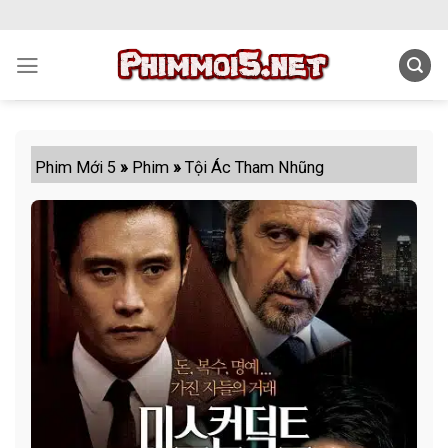
Skip
to
content
Phim Mới 5
»
Phim
»
Tội Ác Tham Nhũng