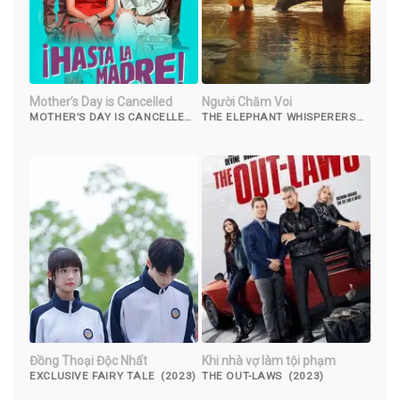
Mother’s Day is Cancelled
Người Chăm Voi
MOTHER’S DAY IS CANCELLED
THE ELEPHANT WHISPERERS
(2023)
(2022)
Đồng Thoại Độc Nhất
Khi nhà vợ làm tội phạm
EXCLUSIVE FAIRY TALE (2023)
THE OUT-LAWS (2023)