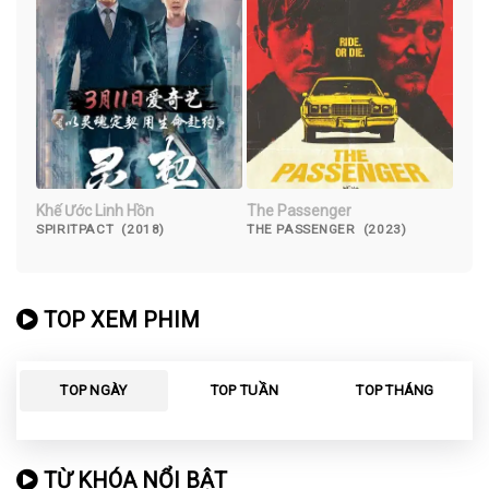
Khế Ước Linh Hồn
The Passenger
SPIRITPACT (2018)
THE PASSENGER (2023)
TOP XEM PHIM
TOP NGÀY
TOP TUẦN
TOP THÁNG
TỪ KHÓA NỔI BẬT