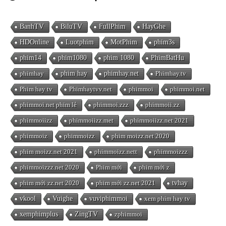
BanhTV
BiluTV
FullPhim
HayGhe
HDOnline
Luotphim
MotPhim
phim3s
phim14
phim1080
phim 1080
PhimBatHu
phimhay
phim hay
phimhay.net
Phimhay.tv
Phim hay tv
Phimhaytvv.net
phimmoi
phimmoi.net
phimmoi.net phim lẻ
phimmoi.zzz
phimmoii.zz
phimmoiizz
phimmoiizz.met
phimmoiizz.net 2021
phimmoiz
phimmoizz
phim moizz.net 2020
phim moizz.net 2021
phimmoizz.nett
phimmoizzz
phimmoizzz.net 2020
Phim mới
phim mới z
phim mới zz.net 2020
phim mới zz.net 2021
tvhay
vkool
Vuighe
vuviphimmoi
xem phim hay tv
xemphimplus
ZingTV
zphimmoi