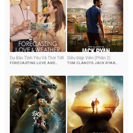
Dự Báo Tình Yêu Và Thời Tiết
Siêu Điệp Viên (Phần 2)
FORECASTING LOVE AND
TOM CLANCYS JACK RYAN
WEATHER ( 2022)
(SEASON 2) (2022)