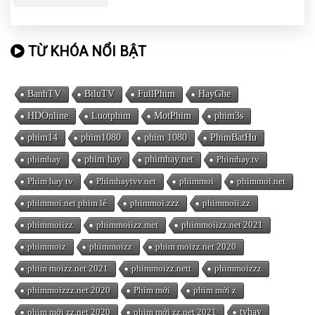
TỪ KHÓA NỔI BẬT
BanhTV
BiluTV
FullPhim
HayGhe
HDOnline
Luotphim
MotPhim
phim3s
phim14
phim1080
phim 1080
PhimBatHu
phimhay
phim hay
phimhay.net
Phimhay.tv
Phim hay tv
Phimhaytvv.net
phimmoi
phimmoi.net
phimmoi.net phim lẻ
phimmoi.zzz
phimmoii.zz
phimmoiizz
phimmoiizz.met
phimmoiizz.net 2021
phimmoiz
phimmoizz
phim moizz.net 2020
phim moizz.net 2021
phimmoizz.nett
phimmoizzz
phimmoizzz.net 2020
Phim mới
phim mới z
phim mới zz.net 2020
phim mới zz.net 2021
tvhay