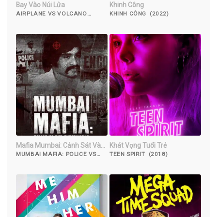
Bay Vào Núi Lửa
Khinh Công
AIRPLANE VS VOLCANO
KHINH CÔNG (2022)
(2014)
Mafia Mumbai: Cảnh Sát Và
Khát Vọng Tuổi Trẻ
Thế Giới Ngầm
MUMBAI MAFIA: POLICE VS
TEEN SPIRIT (2018)
THE UNDERWORLD (2022)