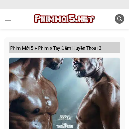
Skip
to
content
Phim Mới 5
»
Phim
»
Tay Đấm Huyền Thoại 3