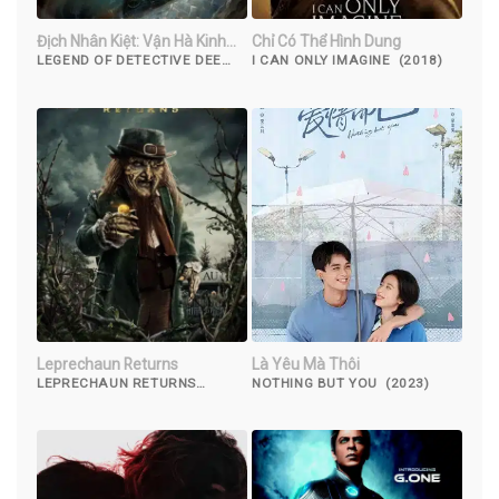
Địch Nhân Kiệt: Vận Hà Kinh
Chỉ Có Thể Hình Dung
Long
LEGEND OF DETECTIVE DEE
I CAN ONLY IMAGINE (2018)
(2023)
Leprechaun Returns
Là Yêu Mà Thôi
LEPRECHAUN RETURNS
NOTHING BUT YOU (2023)
(2018)