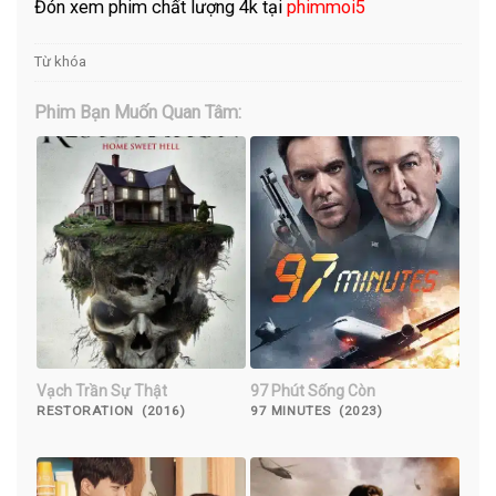
Đón xem phim chất lượng 4k tại
phimmoi5
Từ khóa
Phim Bạn Muốn Quan Tâm:
Vạch Trần Sự Thật
97 Phút Sống Còn
RESTORATION (2016)
97 MINUTES (2023)