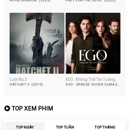
IN HIS SHADOW (2023)
PREY FOR THE DEVIL (2022)
Lưỡi Rìu 2
EGO : Không Thể Tin Tưởng
Đàn Ông
HATCHET II (2010)
EGO : ERKEGE GUVEN OLMAZ
(2023)
TOP XEM PHIM
TOP NGÀY
TOP TUẦN
TOP THÁNG