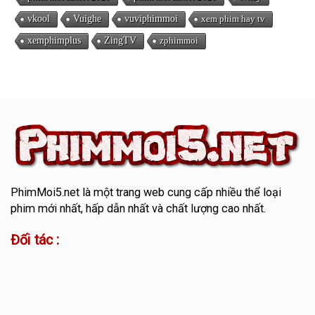
vkool
Vuighe
vuviphimmoi
xem phim hay tv
xemphimplus
ZingTV
zphimmoi
PhimMoi5.net
là một trang web cung cấp nhiều thể loại
phim mới nhất, hấp dẫn nhất và chất lượng cao nhất.
Đối tác :