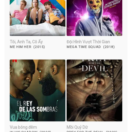
Tôi, Anh Ta, Cô Ấy
Đội Hình Vượt Thời Gian
ME HIM HER (2015)
MEGA TIME SQUAD (2018)
Vua bóng đêm
Mồi Quỷ Dữ