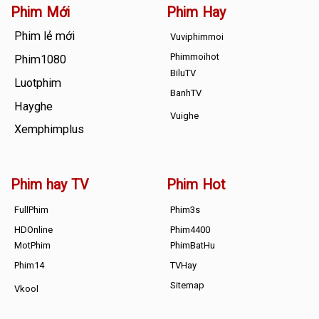
Phim Mới
Phim Hay
Phim lẻ mới
Vuviphimmoi
Phimmoihot
Phim1080
BiluTV
Luotphim
BanhTV
Hayghe
Vuighe
Xemphimplus
Phim hay TV
Phim Hot
FullPhim
Phim3s
HDOnline
Phim4400
MotPhim
PhimBatHu
Phim14
TVHay
Sitemap
Vkool