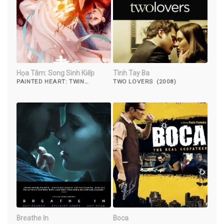
Họa Tâm: Song Sinh Kiếp
Tình Tay Ba
PAINTED HEART: TWIN
TWO LOVERS (2008)
TRIBULATIONS (2023)
Breathe In
Boca