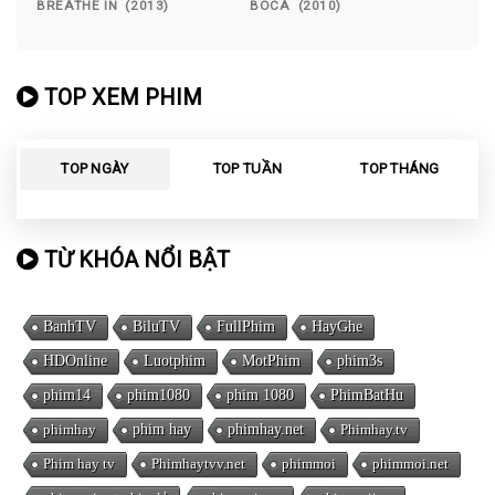
BREATHE IN (2013)
BOCA (2010)
TOP XEM PHIM
TOP NGÀY
TOP TUẦN
TOP THÁNG
TỪ KHÓA NỔI BẬT
BanhTV
BiluTV
FullPhim
HayGhe
HDOnline
Luotphim
MotPhim
phim3s
phim14
phim1080
phim 1080
PhimBatHu
phimhay
phim hay
phimhay.net
Phimhay.tv
Phim hay tv
Phimhaytvv.net
phimmoi
phimmoi.net