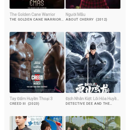
The Golden Cane Warrior
Người Mẫu
THE GOLDEN CANE WARRIOR
ABOUT CHERRY (2012)
(2014)
Tay Đấm Huyền Thoại 3
Địch Nhân Kiệt: Lôi Hỏa Huyền
Long
CREED III (2023)
DETECTIVE DEE AND THE
DRAGON OF FIRE (2023)