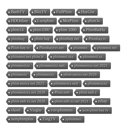
BanhTV
BiluTV
FullPhim
HayGhe
HDOnline
Luotphim
MotPhim
phim3s
phim14
phim1080
phim 1080
PhimBatHu
phimhay
phim hay
phimhay.net
Phimhay.tv
Phim hay tv
Phimhaytvv.net
phimmoi
phimmoi.net
phimmoi.net phim lẻ
phimmoi.zzz
phimmoii.zz
phimmoiizz
phimmoiizz.met
phimmoiizz.net 2021
phimmoiz
phimmoizz
phim moizz.net 2020
phim moizz.net 2021
phimmoizz.nett
phimmoizzz
phimmoizzz.net 2020
Phim mới
phim mới z
phim mới zz.net 2020
phim mới zz.net 2021
tvhay
vkool
Vuighe
vuviphimmoi
xem phim hay tv
xemphimplus
ZingTV
zphimmoi