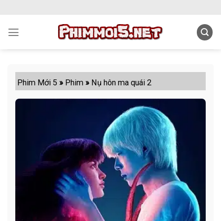
Skip
to
content
Phim Mới 5
»
Phim
»
Nụ hôn ma quái 2