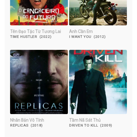
Tên Đạo Tặc Từ Tương Lai
Anh Cần Em
TIME HUSTLER (2022)
I WANT YOU (2012)
Nhân Bản Vô Tính
Tầm Nã Sát Thủ
REPLICAS (2018)
DRIVEN TO KILL (2009)