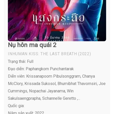
Nụ hôn ma quái 2
INHUMAN KISS: THE LAST BREATH
(2022)
Trạng thái: Full
Đạo diễn: Paphangkorn Punchantarak
Diễn viên:
Krissanapoom Pibulsonggram, Chanya
McClory, Krissada Sukosol, Bhumibhat Thavornsiri, Joe
Cummings, Nopachai Jayanama, Win
Sakulsaengprapha, Schannelle Geretto ,...
Quốc gia:
Năm sản xuất: 2022