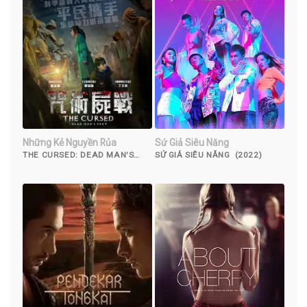
Những Kẻ Nguyền Rủa
Sứ Giả Siêu Năng
THE CURSED: DEAD MAN'S
SỨ GIẢ SIÊU NĂNG (2022)
PREY (2021)