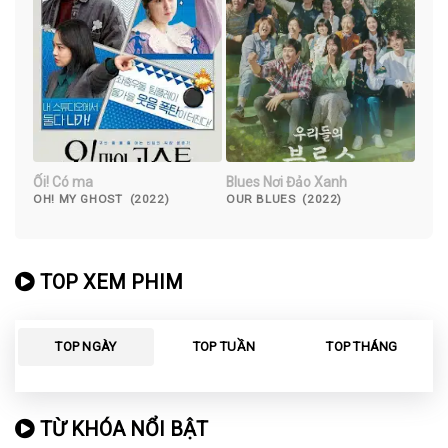
Ối! Có ma
Blues Nơi Đảo Xanh
OH! MY GHOST (2022)
OUR BLUES (2022)
TOP XEM PHIM
TOP NGÀY
TOP TUẦN
TOP THÁNG
TỪ KHÓA NỔI BẬT