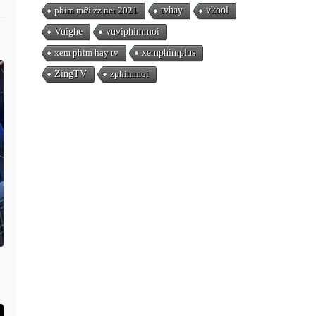
phim mới zz.net 2021
tvhay
vkool
Vuighe
vuviphimmoi
xem phim hay tv
xemphimplus
ZingTV
zphimmoi