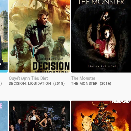
Quyết Định Tiêu Diệt
The Monster
)
DECISION: LIQUIDATION (2018)
THE MONSTER (2016)