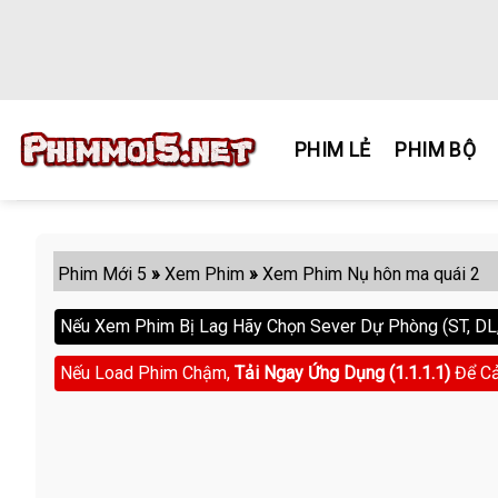
Skip
to
content
PHIM LẺ
PHIM BỘ
Phim Mới 5
»
Xem Phim
»
Xem Phim Nụ hôn ma quái 2
Nếu Xem Phim Bị Lag Hãy Chọn Sever Dự Phòng (ST, DL, 
Nếu Load Phim Chậm,
Tải Ngay Ứng Dụng (1.1.1.1)
Để Cả