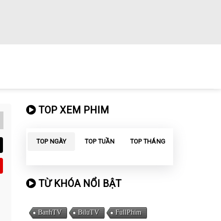
TOP XEM PHIM
TOP NGÀY
TOP TUẦN
TOP THÁNG
TỪ KHÓA NỔI BẬT
BanhTV
BiluTV
FullPhim