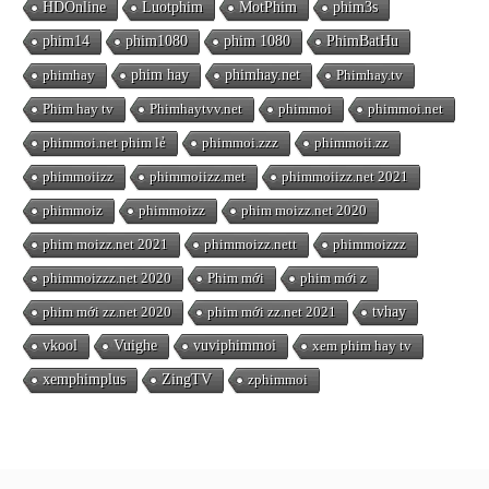
HDOnline
Luotphim
MotPhim
phim3s
phim14
phim1080
phim 1080
PhimBatHu
phimhay
phim hay
phimhay.net
Phimhay.tv
Phim hay tv
Phimhaytvv.net
phimmoi
phimmoi.net
phimmoi.net phim lẻ
phimmoi.zzz
phimmoii.zz
phimmoiizz
phimmoiizz.met
phimmoiizz.net 2021
phimmoiz
phimmoizz
phim moizz.net 2020
phim moizz.net 2021
phimmoizz.nett
phimmoizzz
phimmoizzz.net 2020
Phim mới
phim mới z
phim mới zz.net 2020
phim mới zz.net 2021
tvhay
vkool
Vuighe
vuviphimmoi
xem phim hay tv
xemphimplus
ZingTV
zphimmoi