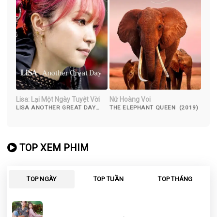
Lisa: Lại Một Ngày Tuyệt Vời
Nữ Hoàng Voi￼
LISA ANOTHER GREAT DAY
THE ELEPHANT QUEEN (2019)
(2022)
TOP XEM PHIM
TOP NGÀY
TOP TUẦN
TOP THÁNG