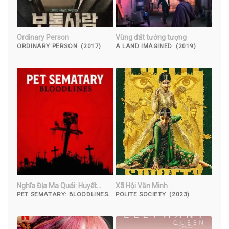
Ordinary Person
Vùng đất tưởng tượng
ORDINARY PERSON (2017)
A LAND IMAGINED (2019)
Nghĩa Địa Ma Quái: Huyết
Xã Hội Văn Minh
Thống
PET SEMATARY: BLOODLINES
POLITE SOCIETY (2023)
(2023)