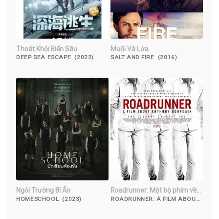
Thoát Khỏi Biển Sâu
Muối Và Lửa
DEEP SEA ESCAPE (2022)
SALT AND FIRE (2016)
Ngôi Trường Bí Ẩn
Roadrunner: Một bộ phim về
Anthony Bourdain
HOMESCHOOL (2023)
ROADRUNNER: A FILM ABOUT
ANTHONY BOURDAIN (2021)