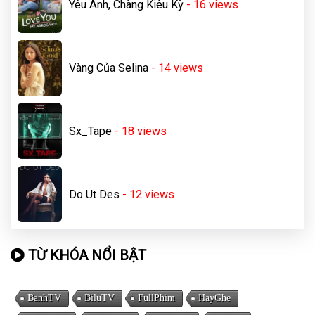
Yêu Anh, Chàng Kiêu Kỳ
- 16
views
Vàng Của Selina
- 14
views
Sx_Tape
- 18
views
Do Ut Des
- 12
views
TỪ KHÓA NỔI BẬT
BanhTV
BiluTV
FullPhim
HayGhe