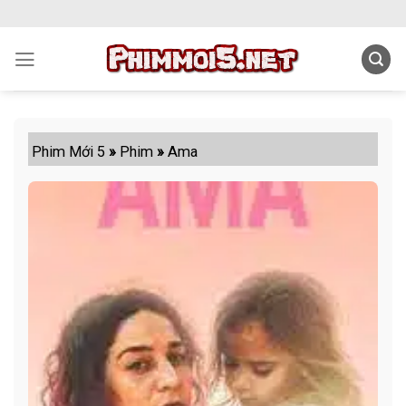
Skip
to
content
Phim Mới 5
»
Phim
»
Ama