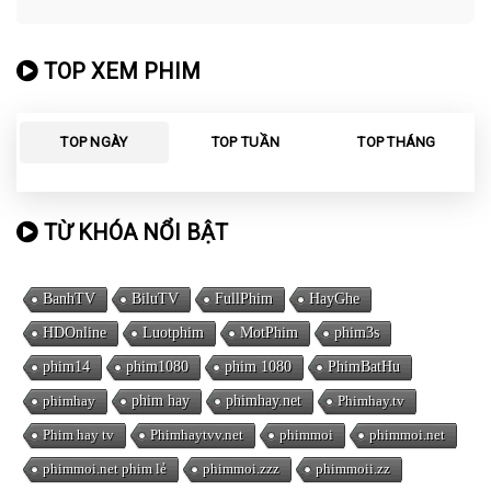
TOP XEM PHIM
TOP NGÀY
TOP TUẦN
TOP THÁNG
TỪ KHÓA NỔI BẬT
BanhTV
BiluTV
FullPhim
HayGhe
HDOnline
Luotphim
MotPhim
phim3s
phim14
phim1080
phim 1080
PhimBatHu
phimhay
phim hay
phimhay.net
Phimhay.tv
Phim hay tv
Phimhaytvv.net
phimmoi
phimmoi.net
phimmoi.net phim lẻ
phimmoi.zzz
phimmoii.zz