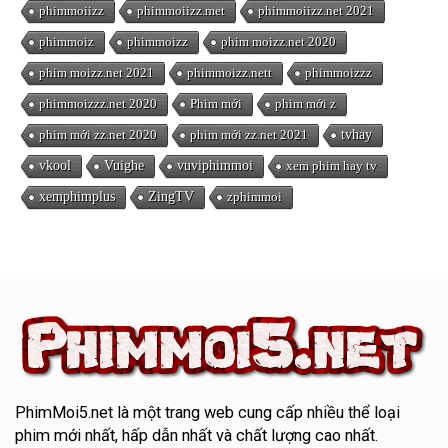
phimmoiizz
phimmoiizz.met
phimmoiizz.net 2021
phimmoiz
phimmoizz
phim moizz.net 2020
phim moizz.net 2021
phimmoizz.nett
phimmoizzz
phimmoizzz.net 2020
Phim mới
phim mới z
phim mới zz.net 2020
phim mới zz.net 2021
tvhay
vkool
Vuighe
vuviphimmoi
xem phim hay tv
xemphimplus
ZingTV
zphimmoi
PhimMoi5.net
là một trang web cung cấp nhiều thể loại
phim mới nhất, hấp dẫn nhất và chất lượng cao nhất.