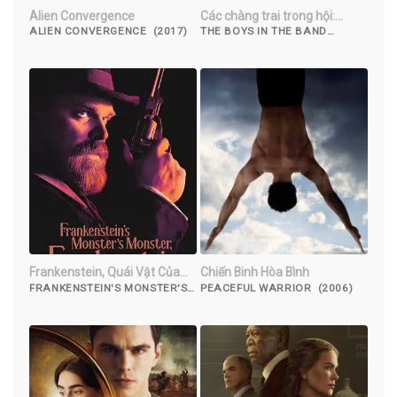
Alien Convergence
Các chàng trai trong hội:
Chuyện cá nhân
ALIEN CONVERGENCE (2017)
THE BOYS IN THE BAND
(2020)
Frankenstein, Quái Vật Của
Chiến Binh Hòa Bình
Quái Vật Của Frankenstein
FRANKENSTEIN'S MONSTER'S
PEACEFUL WARRIOR (2006)
MONSTER, FRANKENSTEIN
(2019)