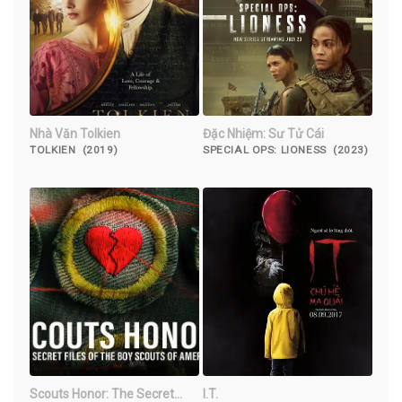
Nhà Văn Tolkien
Đặc Nhiệm: Sư Tử Cái
TOLKIEN (2019)
SPECIAL OPS: LIONESS (2023)
Scouts Honor: The Secret
I.T.