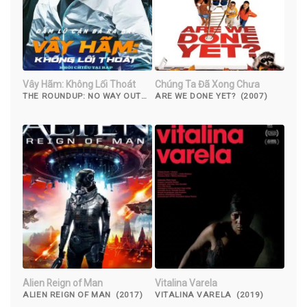
Vây Hãm: Không Lối Thoát
Chúng Ta Đã Xong Chưa
THE ROUNDUP: NO WAY OUT
ARE WE DONE YET? (2007)
(2023)
Alien Reign of Man
Vitalina Varela
ALIEN REIGN OF MAN (2017)
VITALINA VARELA (2019)