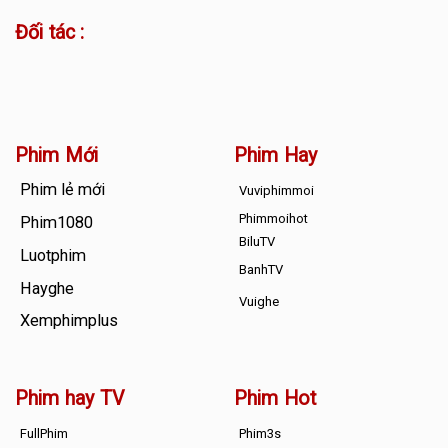
Đối tác :
Phim Mới
Phim Hay
Phim lẻ mới
Vuviphimmoi
Phimmoihot
Phim1080
BiluTV
Luotphim
BanhTV
Hayghe
Vuighe
Xemphimplus
Phim hay TV
Phim Hot
FullPhim
Phim3s