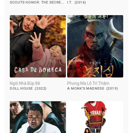
Files of the Boy Scouts of
SCOUTS HONOR: THE SECRET
I.T. (2016)
FILES OF THE BOY SCOUTS OF
America
AMERICA (2023)
Ngôi Nhà Búp Bê
Phong Ma Lỗ Trí Thâm
DOLL HOUSE (2022)
A MONK'S MADNESS (2019)