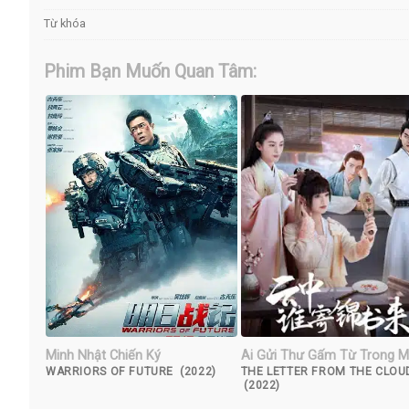
Từ khóa
Phim Bạn Muốn Quan Tâm:
Minh Nhật Chiến Ký
Ai Gửi Thư Gấm Từ Trong 
WARRIORS OF FUTURE (2022)
THE LETTER FROM THE CLOU
(2022)