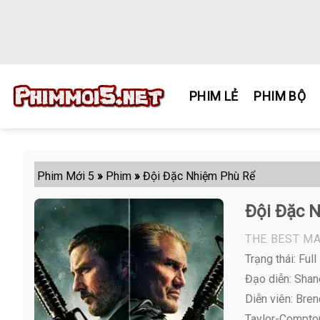
Skip
to
content
PHIM LẺ
PHIM BỘ
Phim Mới 5
»
Phim
»
Đội Đặc Nhiệm Phù Rể
Đội Đặc 
THE BEST M
Trạng thái: Full
Đạo diễn: Shan
Diễn viên:
Brend
Taylor-Compton