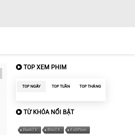
TOP XEM PHIM
TOP NGÀY
TOP TUẦN
TOP THÁNG
TỪ KHÓA NỔI BẬT
BanhTV
BiluTV
FullPhim