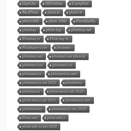
HayGhe
HDOnline
Luotphim
MotPhim
phim3s
phim14
phim1080
phim 1080
PhimBatHu
phimhay
phim hay
phimhay.net
Phimhay.tv
Phim hay tv
Phimhaytvv.net
phimmoi
phimmoi.net
phimmoi.net phim lẻ
phimmoi.zzz
phimmoii.zz
phimmoiizz
phimmoiizz.met
phimmoiizz.net 2021
phimmoiz
phimmoizz
phim moizz.net 2020
phim moizz.net 2021
phimmoizz.nett
o
phimmoizzz
phimmoizzz.net 2020
Phim mới
phim mới z
phim mới zz.net 2020