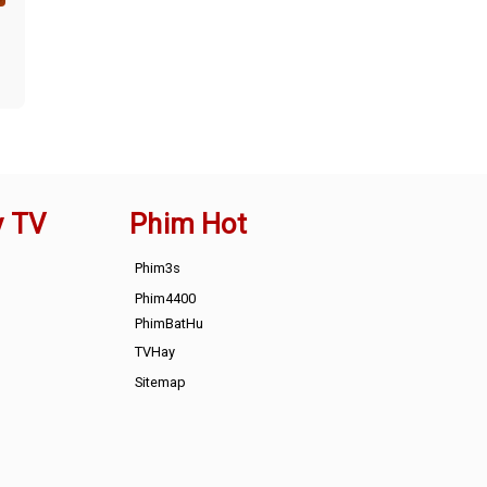
y TV
Phim Hot
Phim3s
Phim4400
PhimBatHu
TVHay
Sitemap