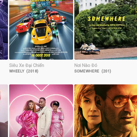
Siêu Xe Đại Chiến
Nơi Nào Đó
WHEELY (2018)
SOMEWHERE (201)