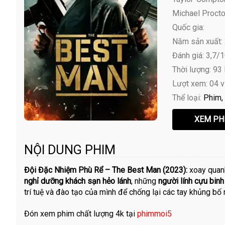
Michael Proctor 
Quốc gia:
Năm sản xuất:
Đánh giá: 3,7/
Thời lượng: 93
Lượt xem: 04 
Thể loại:
Phim
NỘI DUNG PHIM
Đội Đặc Nhiệm Phù Rể – The Best Man (2023):
xoay quanh
nghỉ dưỡng khách sạn hẻo lánh
, những
người lính cựu bin
trí tuệ và đào tạo của mình để chống lại các tay khủng bố 
Đón xem phim chất lượng 4k tại
phimmoi5