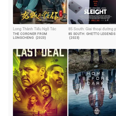
Long Thành Tiểu Ngỗ Tác
85 South: Giai thoại đường 
THE CORONER FROM
85 SOUTH: GHETTO LEGENDS
LONGCHENG (2023)
(2023)