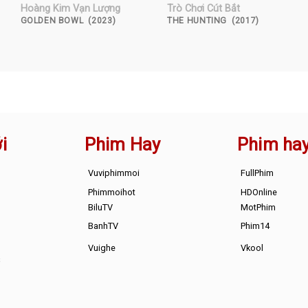
Hoàng Kim Vạn Lượng
Trò Chơi Cút Bắt
GOLDEN BOWL (2023)
THE HUNTING (2017)
i
Phim Hay
Phim ha
Vuviphimmoi
FullPhim
Phimmoihot
HDOnline
BiluTV
MotPhim
BanhTV
Phim14
Vuighe
Vkool
s