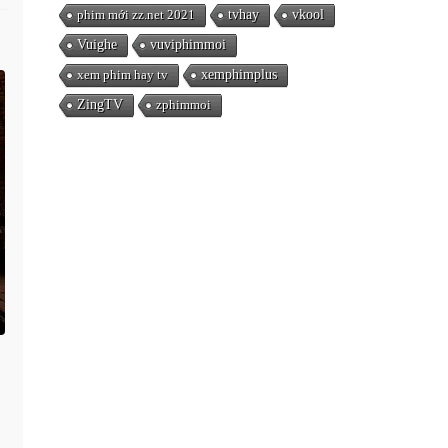
phim mới zz.net 2021
tvhay
vkool
Vuighe
vuviphimmoi
xem phim hay tv
xemphimplus
ZingTV
zphimmoi