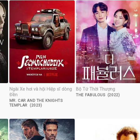
Ngài Xe hơi và hội Hiệp sĩ dòng
Bộ Tứ Thời Thượng
Đền
THE FABULOUS (2022)
MR. CAR AND THE KNIGHTS
TEMPLAR (2023)