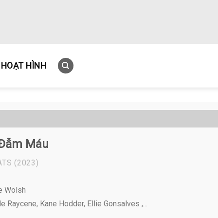
HOẠT HÌNH
 Đẫm Máu
ATS
(2023)
ve Wolsh
le Raycene, Kane Hodder, Ellie Gonsalves ,...