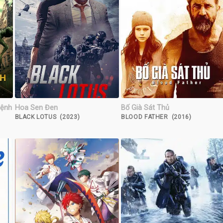
Mệnh
Hoa Sen Đen
Bố Già Sát Thủ
BLACK LOTUS (2023)
BLOOD FATHER (2016)