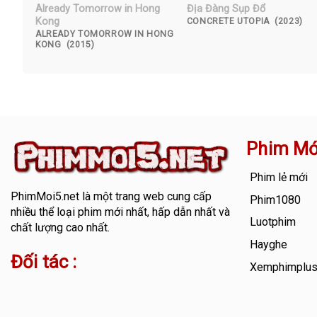
Already Tomorrow in Hong
Địa Đàng Sụp Đổ
Kong
CONCRETE UTOPIA (2023)
ALREADY TOMORROW IN HONG
KONG (2015)
Phim Mớ
Phim lẻ mới
PhimMoi5.net
là một trang web cung cấp
Phim1080
nhiều thể loại phim mới nhất, hấp dẫn nhất và
Luotphim
chất lượng cao nhất.
Hayghe
Đối tác :
Xemphimplu