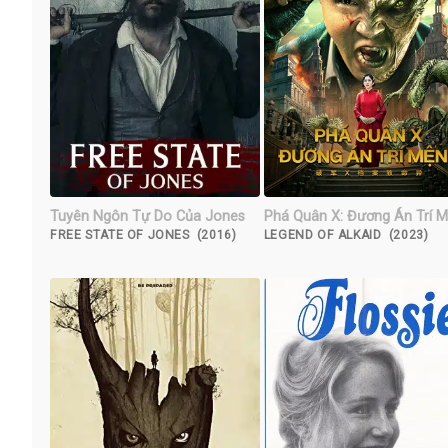
Tuyên Ngôn Tự Do Của Jones
Phá Quân X: Đương Án Trí 
FREE STATE OF JONES (2016)
LEGEND OF ALKAID (2023)