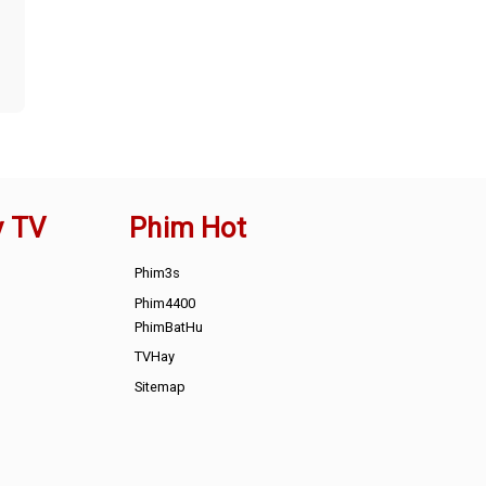
y TV
Phim Hot
Phim3s
Phim4400
PhimBatHu
TVHay
Sitemap