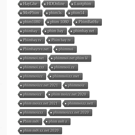
HayGhe
HDOnline
Luotphim
MotPhim
phim3s
phim14
phim1080
phim 1080
PhimBatHu
phimhay
phim hay
phimhay.net
Phimhay.tv
Phim hay tv
Phimhaytvv.net
phimmoi
phimmoi.net
phimmoi.net phim lẻ
phimmoi.zzz
phimmoii.zz
phimmoiizz
phimmoiizz.met
phimmoiizz.net 2021
phimmoiz
phimmoizz
phim moizz.net 2020
phim moizz.net 2021
phimmoizz.nett
phimmoizzz
phimmoizzz.net 2020
Phim mới
phim mới z
phim mới zz.net 2020