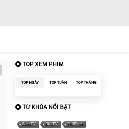
TOP XEM PHIM
TOP NGÀY
TOP TUẦN
TOP THÁNG
TỪ KHÓA NỔI BẬT
BanhTV
BiluTV
FullPhim