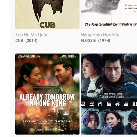
Trại Hè Ma Quái
Nàng Ham Học Hỏi
CUB (2014)
FLOSSIE (1974)