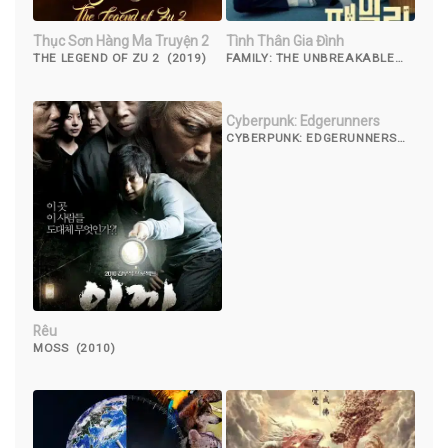
Thục Sơn Hàng Ma Truyện 2
Tình Thân Gia Đình
THE LEGEND OF ZU 2 (2019)
FAMILY: THE UNBREAKABLE
BOND (2023)
Cyberpunk: Edgerunners
CYBERPUNK: EDGERUNNERS
(2022)
Rêu
MOSS (2010)