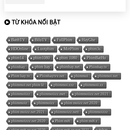
TỪ KHÓA NỔI BẬT
BanhTV
BiluTV
FullPhim
HayGhe
HDOnline
Luotphim
MotPhim
phim3s
phim14
phim1080
phim 1080
PhimBatHu
phimhay
phim hay
phimhay.net
Phimhay.tv
Phim hay tv
Phimhaytvv.net
phimmoi
phimmoi.net
phimmoi.net phim lẻ
phimmoi.zzz
phimmoii.zz
phimmoiizz
phimmoiizz.met
phimmoiizz.net 2021
phimmoiz
phimmoizz
phim moizz.net 2020
phim moizz.net 2021
phimmoizz.nett
phimmoizzz
phimmoizzz.net 2020
Phim mới
phim mới z
phim mới zz.net 2020
phim mới zz.net 2021
tvhay