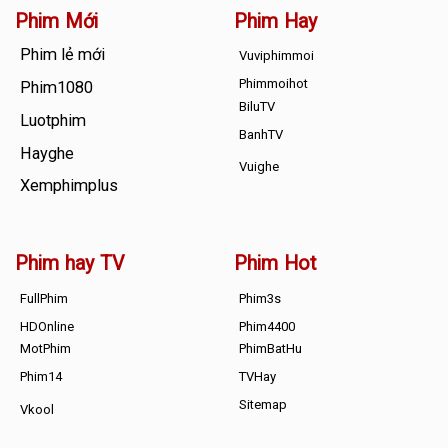
Phim Mới
Phim Hay
Phim lẻ mới
Vuviphimmoi
Phimmoihot
Phim1080
BiluTV
Luotphim
BanhTV
Hayghe
Vuighe
Xemphimplus
Phim hay TV
Phim Hot
FullPhim
Phim3s
HDOnline
Phim4400
MotPhim
PhimBatHu
Phim14
TVHay
Sitemap
Vkool