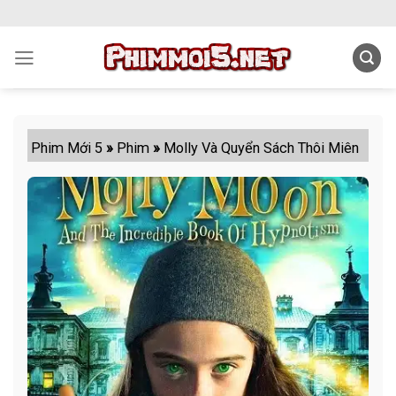
Skip
to
content
Phim Mới 5
»
Phim
»
Molly Và Quyển Sách Thôi Miên