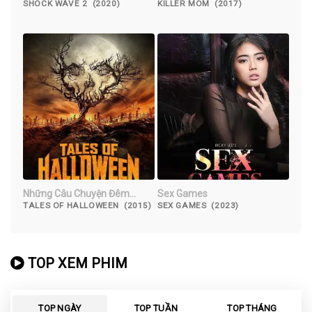
SHOCK WAVE 2 (2020)
KILLER MOM (2017)
Những Câu Chuyện Đêm
Sex Games
Halloween
TALES OF HALLOWEEN (2015)
SEX GAMES (2023)
TOP XEM PHIM
TOP NGÀY
TOP TUẦN
TOP THÁNG