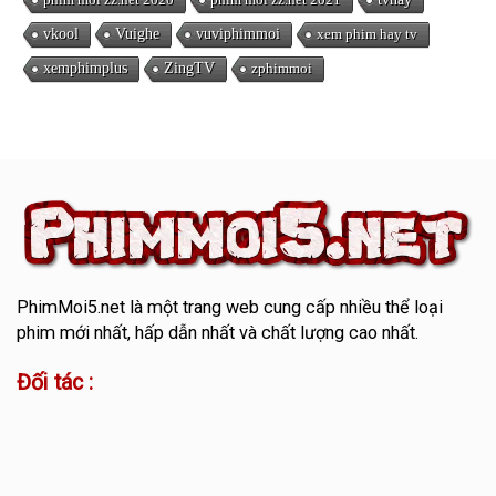
vkool
Vuighe
vuviphimmoi
xem phim hay tv
xemphimplus
ZingTV
zphimmoi
PhimMoi5.net
là một trang web cung cấp nhiều thể loại
phim mới nhất, hấp dẫn nhất và chất lượng cao nhất.
Đối tác :