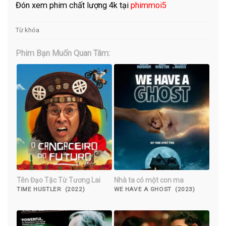
Đón xem phim chất lượng 4k tại
phimmoi5
Từ khóa
Phim Bạn Muốn Quan Tâm:
Tên Đạo Tặc Từ Tương Lai
Nhà ta có một con ma
TIME HUSTLER (2022)
WE HAVE A GHOST (2023)