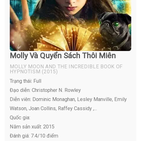
Molly Và Quyển Sách Thôi Miên
MOLLY MOON AND THE INCREDIBLE BOOK OF
HYPNOTISM
(2015)
Trạng thái: Full
Đạo diễn: Christopher N. Rowley
Diễn viên:
Dominic Monaghan, Lesley Manville, Emily
Watson, Joan Collins, Raffey Cassidy ,...
Quốc gia:
Năm sản xuất: 2015
Đánh giá: 7.4/10 điểm