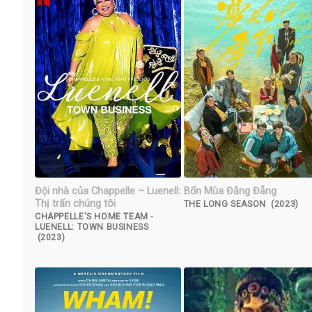
Đội nhà của Chappelle – Luenell:
Bốn Mùa Đằng Đẵng
Thị trấn chúng tôi
THE LONG SEASON (2023)
CHAPPELLE'S HOME TEAM -
LUENELL: TOWN BUSINESS
(2023)