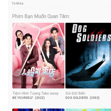
Từ khóa
Phim Bạn Muốn Quan Tâm:
Tiệm Hình Tượng Take-away
Sói Đột Biến
BE YOURSELF (2022)
DOG SOLDIERS (2002)