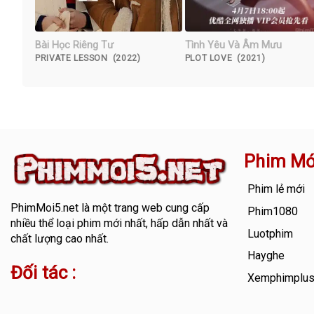
Bài Học Riêng Tư
Tình Yêu Và Âm Mưu
PRIVATE LESSON (2022)
PLOT LOVE (2021)
Phim Mớ
Phim lẻ mới
PhimMoi5.net
là một trang web cung cấp
Phim1080
nhiều thể loại phim mới nhất, hấp dẫn nhất và
Luotphim
chất lượng cao nhất.
Hayghe
Đối tác :
Xemphimplu