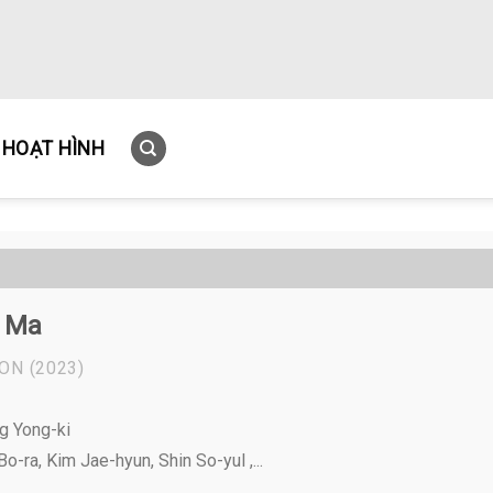
HOẠT HÌNH
 Ma
ION
(2023)
g Yong-ki
o-ra, Kim Jae-hyun, Shin So-yul ,...