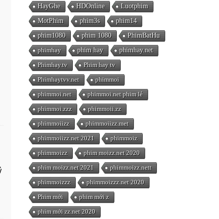
HayGhe
HDOnline
Luotphim
MotPhim
phim3s
phim14
phim1080
phim 1080
PhimBatHu
phimhay
phim hay
phimhay.net
Phimhay.tv
Phim hay tv
Phimhaytvv.net
phimmoi
phimmoi.net
phimmoi.net phim lẻ
phimmoi.zzz
phimmoii.zz
phimmoiizz
phimmoiizz.met
phimmoiizz.net 2021
phimmoiz
phimmoizz
phim moizz.net 2020
phim moizz.net 2021
phimmoizz.nett
ỷ
phimmoizzz
phimmoizzz.net 2020
Phim mới
phim mới z
phim mới zz.net 2020