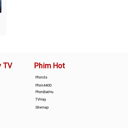
y TV
Phim Hot
Phim3s
Phim4400
PhimBatHu
TVHay
Sitemap