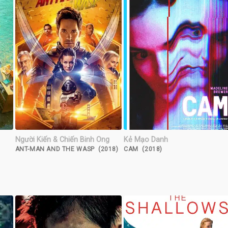
Người Kiến & Chiến Binh Ong
Kẻ Mạo Danh
ANT-MAN AND THE WASP (2018)
CAM (2018)