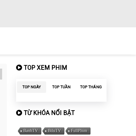
TOP XEM PHIM
TOP NGÀY
TOP TUẦN
TOP THÁNG
TỪ KHÓA NỔI BẬT
BanhTV
BiluTV
FullPhim