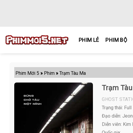
Skip
to
content
PHIM LẺ
PHIM BỘ
Phim Mới 5
»
Phim
»
Trạm Tàu Ma
Trạm Tàu
GHOST STAT
Trạng thái: Full
Đạo diễn: Jeon
Diễn viên:
Kim B
Quốc gia: