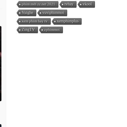
phim mới zz.net 2021
tvhay
vkool
Vuighe
vuviphimmoi
xem phim hay tv
xemphimplus
ZingTV
zphimmoi