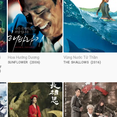
i
Hoa Hướng Dương
Vùng Nước Tử Thần
SUNFLOWER (2006)
THE SHALLOWS (2016)
F
)