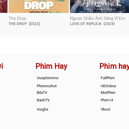
The Drop
Ngược Chiều Ánh Sáng Vì Em
THE DROP (2022)
LOVE OF REPLICA (2023)
i
Phim Hay
Phim ha
Vuviphimmoi
FullPhim
Phimmoihot
HDOnline
BiluTV
MotPhim
BanhTV
Phim14
Vuighe
Vkool
s