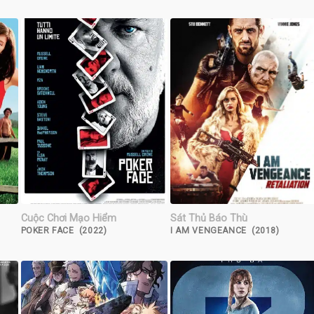
Cuộc Chơi Mạo Hiểm
Sát Thủ Báo Thù
POKER FACE (2022)
I AM VENGEANCE (2018)