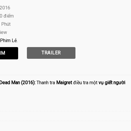
 2016
10 điểm
l Phút
view
Phim Lẻ
TRAILER
 Dead Man (2016):
Thanh tra
Maigret
điều tra một
vụ giết người