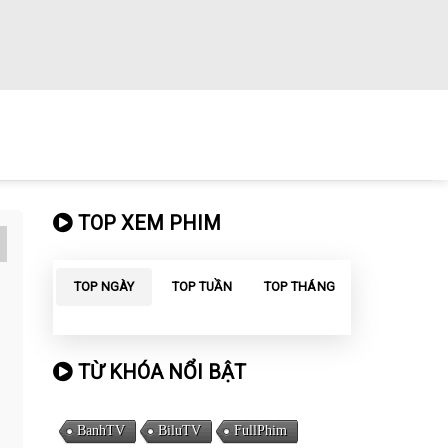
TOP XEM PHIM
TOP NGÀY
TOP TUẦN
TOP THÁNG
TỪ KHÓA NỔI BẬT
BanhTV
BiluTV
FullPhim