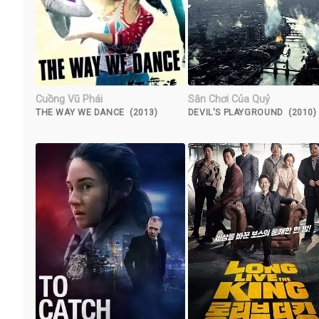
Cuồng Vũ Phái
Sân Chơi Của Quỷ
THE WAY WE DANCE (2013)
DEVIL'S PLAYGROUND (2010)