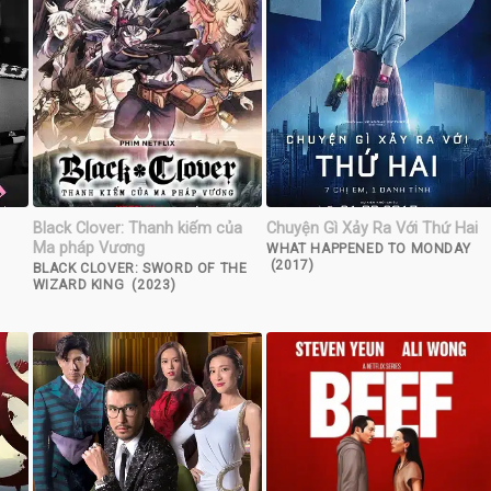
Black Clover: Thanh kiếm của
Chuyện Gì Xảy Ra Với Thứ Hai
Ma pháp Vương
WHAT HAPPENED TO MONDAY
(2017)
BLACK CLOVER: SWORD OF THE
WIZARD KING (2023)