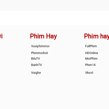
i
Phim Hay
Phim ha
Vuviphimmoi
FullPhim
Phimmoihot
HDOnline
BiluTV
MotPhim
BanhTV
Phim14
Vuighe
Vkool
s