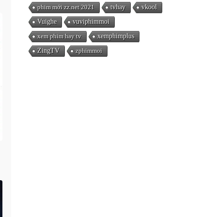
phim mới zz.net 2021
tvhay
vkool
Vuighe
vuviphimmoi
xem phim hay tv
xemphimplus
ZingTV
zphimmoi