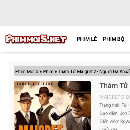
Skip
to
content
PHIM LẺ
PHIM BỘ
Phim Mới 5
»
Phim
»
Thám Tử Maigret 2- Người Đã Khuấ
Thám Tử 
MAIGRET'S 
Trạng thái: Full
Đạo diễn: Jon 
Diễn viên:
Rowan
Quốc gia: