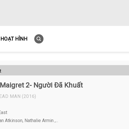
HOẠT HÌNH
t
Maigret 2- Người Đã Khuất
DEAD MAN
(2016)
East
 Atkinson, Nathalie Armin ,...