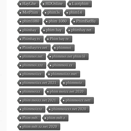
HayGhe
HDOnline
Luotphim
MotPhim
phim3s
phim14
phim1080
phim 1080
PhimBatHu
phimhay
phim hay
phimhay.net
Phimhay.tv
Phim hay tv
Phimhaytvv.net
phimmoi
phimmoi.net
phimmoi.net phim lẻ
phimmoi.zzz
phimmoii.zz
phimmoiizz
phimmoiizz.met
phimmoiizz.net 2021
phimmoiz
phimmoizz
phim moizz.net 2020
phim moizz.net 2021
phimmoizz.nett
phimmoizzz
phimmoizzz.net 2020
Phim mới
phim mới z
phim mới zz.net 2020