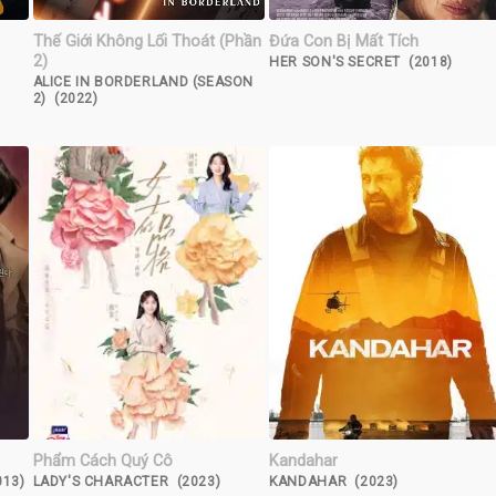
Thế Giới Không Lối Thoát (Phần
Đứa Con Bị Mất Tích
2)
HER SON'S SECRET (2018)
ALICE IN BORDERLAND (SEASON
2) (2022)
Phẩm Cách Quý Cô
Kandahar
013)
LADY'S CHARACTER (2023)
KANDAHAR (2023)