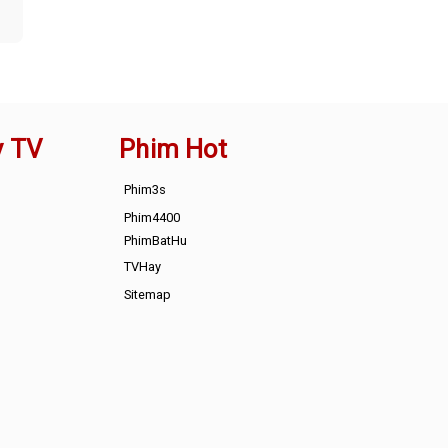
y TV
Phim Hot
Phim3s
Phim4400
PhimBatHu
TVHay
Sitemap