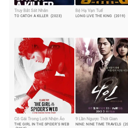
Truy Bắt Sát Nhân
Bệ Hạ Vạn Tuế
TO CATCH A KILLER (2023)
LONG LIVE THE KING (2019)
Cô Gái Trong Lưới Nhện Ảo
9 Lần Ngược Thời Gian
THE GIRL IN THE SPIDER'S WEB
NINE: NINE TIME TRAVELS (2