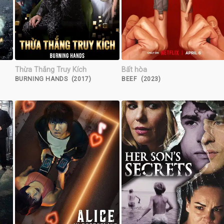
Thừa Thắng Truy Kích
Bất hòa
BURNING HANDS (2017)
BEEF (2023)