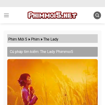
Skip
to
content
Phim Mới 5
»
Phim
»
The Lady
Cú pháp tìm kiếm: The Lady Phimmoi5