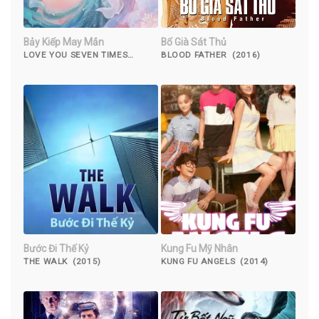
Bảy Kiếp May Mắn
Bố Già Sát Thủ
LOVE YOU SEVEN TIMES
BLOOD FATHER (2016)
(2022)
Bước Đi Thế Kỷ
Kung Fu Mỹ Nhân
THE WALK (2015)
KUNG FU ANGELS (2014)