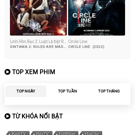
Linh Hồn Bạc 2: Luật Lệ Đặt Ra
Circle Line
Là Để Phá Bỏ
GINTAMA 2: RULES ARE MADE
CIRCLE LINE (2022)
TO BE BROKEN (2018)
TOP XEM PHIM
TOP NGÀY
TOP TUẦN
TOP THÁNG
TỪ KHÓA NỔI BẬT
BanhTV
BiluTV
FullPhim
HayGhe