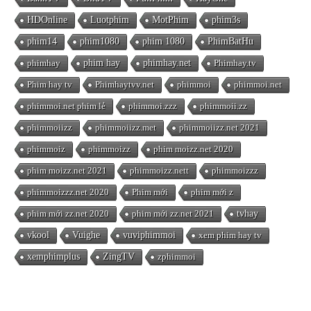
HDOnline
Luotphim
MotPhim
phim3s
phim14
phim1080
phim 1080
PhimBatHu
phimhay
phim hay
phimhay.net
Phimhay.tv
Phim hay tv
Phimhaytvv.net
phimmoi
phimmoi.net
phimmoi.net phim lẻ
phimmoi.zzz
phimmoii.zz
phimmoiizz
phimmoiizz.met
phimmoiizz.net 2021
phimmoiz
phimmoizz
phim moizz.net 2020
phim moizz.net 2021
phimmoizz.nett
phimmoizzz
phimmoizzz.net 2020
Phim mới
phim mới z
phim mới zz.net 2020
phim mới zz.net 2021
tvhay
vkool
Vuighe
vuviphimmoi
xem phim hay tv
xemphimplus
ZingTV
zphimmoi