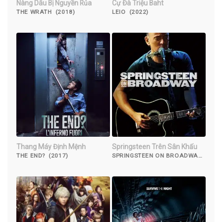
Nàng Dâu Bị Nguyền Rủa
Cự Đà Triệu Baht
THE WRATH (2018)
LEIO (2022)
Thang Máy Định Mệnh
Springsteen Trên Sân Khấu
THE END? (2017)
SPRINGSTEEN ON BROADWAY
(2018)