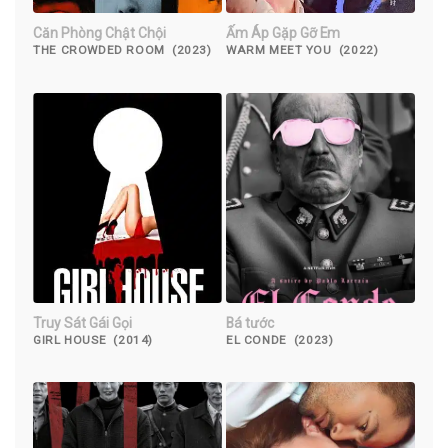
Căn Phòng Chật Chội
Ấm Áp Gặp Gỡ Em
THE CROWDED ROOM (2023)
WARM MEET YOU (2022)
Truy Sát Gái Gọi
Bá tước
GIRL HOUSE (2014)
EL CONDE (2023)