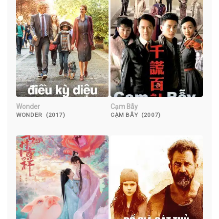
Wonder
Cạm Bẫy
WONDER (2017)
CẠM BẪY (2007)