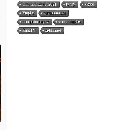
phim mới zz.net 2021
tvhay
vkool
Vuighe
vuviphimmoi
xem phim hay tv
xemphimplus
ZingTV
zphimmoi