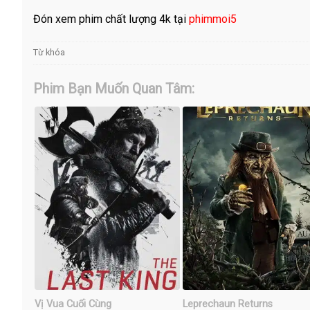
Đón xem phim chất lượng 4k tại
phimmoi5
Từ khóa
Phim Bạn Muốn Quan Tâm:
Vị Vua Cuối Cùng
Leprechaun Returns