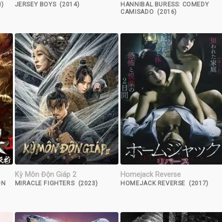
)
JERSEY BOYS (2014)
HANNIBAL BURESS: COMEDY
CAMISADO (2016)
Kỳ Môn Độn Giáp 2
Homejack Reverse
ON
MIRACLE FIGHTERS (2023)
HOMEJACK REVERSE (2017)