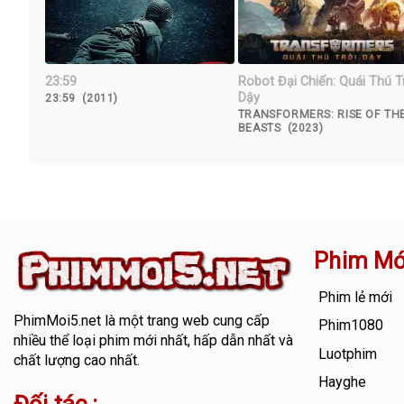
23:59
Robot Đại Chiến: Quái Thú T
Dậy
23:59 (2011)
TRANSFORMERS: RISE OF TH
BEASTS (2023)
Phim Mớ
Phim lẻ mới
PhimMoi5.net
là một trang web cung cấp
Phim1080
nhiều thể loại phim mới nhất, hấp dẫn nhất và
Luotphim
chất lượng cao nhất.
Hayghe