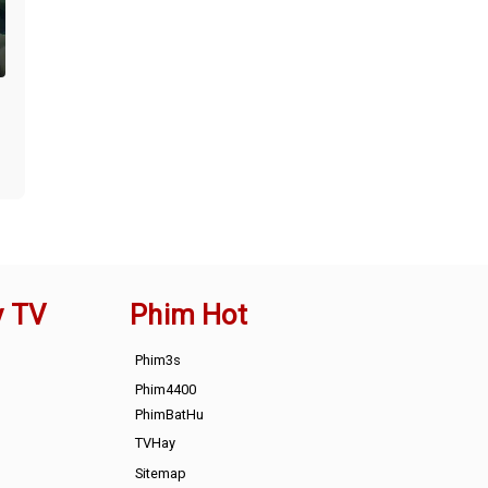
y TV
Phim Hot
Phim3s
Phim4400
PhimBatHu
TVHay
Sitemap