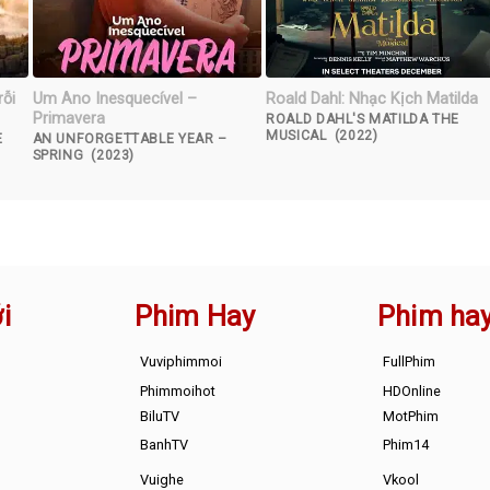
rỗi
Um Ano Inesquecível –
Roald Dahl: Nhạc Kịch Matilda
Primavera
ROALD DAHL'S MATILDA THE
MUSICAL (2022)
E
AN UNFORGETTABLE YEAR –
SPRING (2023)
i
Phim Hay
Phim ha
Vuviphimmoi
FullPhim
Phimmoihot
HDOnline
BiluTV
MotPhim
BanhTV
Phim14
Vuighe
Vkool