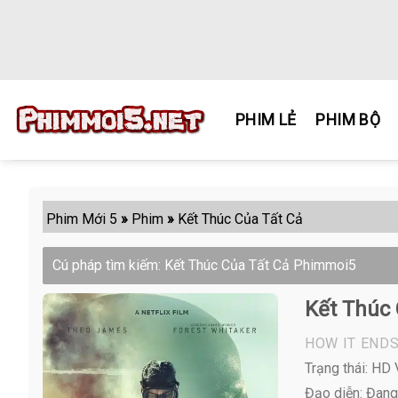
Skip
to
content
PHIM LẺ
PHIM BỘ
Phim Mới 5
»
Phim
»
Kết Thúc Của Tất Cả
Cú pháp tìm kiếm: Kết Thúc Của Tất Cả Phimmoi5
Kết Thúc 
HOW IT END
Trạng thái: HD
Đạo diễn: Đang