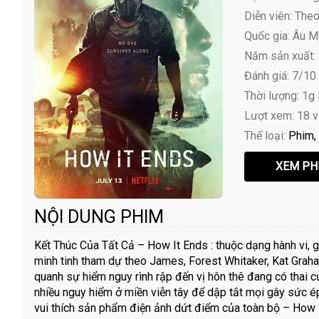
Diễn viên:
Theo 
Quốc gia: Âu M
Năm sản xuất:
Đánh giá: 7/10
Thời lượng: 1g
Lượt xem: 18 
Thể loại:
Phim
NỘI DUNG PHIM
Kết Thúc Của Tất Cả – How It Ends : thuộc dạng hành vi,
minh tinh tham dự theo James, Forest Whitaker, Kat Graha
quanh sự hiểm nguy rình rập đến vị hôn thê đang có thai củ
nhiều nguy hiểm ở miền viễn tây để dập tắt mọi gây sức é
vui thích sản phẩm điện ảnh dứt điểm của toàn bộ – How I