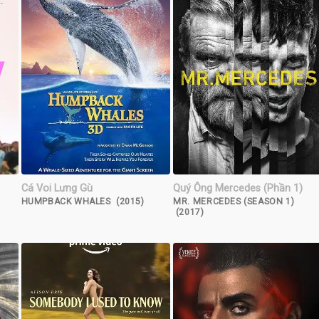
Cá Voi Lưng Gù
Quý Ông Mercedes (Phần 1)
HUMPBACK WHALES (2015)
MR. MERCEDES (SEASON 1)
(2017)