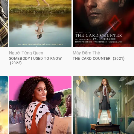
Người Từng Quen
Máy Đếm Thẻ
SOMEBODY I USED TO KNOW
THE CARD COUNTER (2021)
(2023)