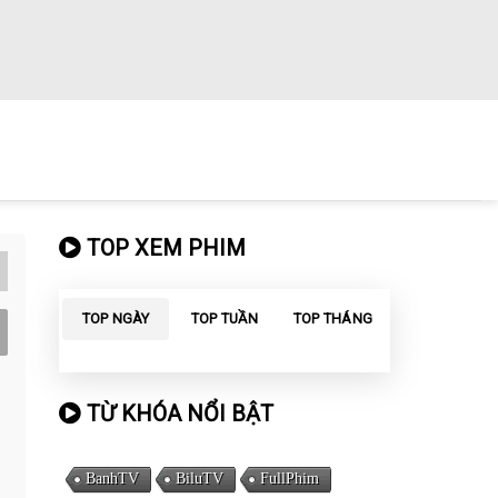
TOP XEM PHIM
TOP NGÀY
TOP TUẦN
TOP THÁNG
TỪ KHÓA NỔI BẬT
BanhTV
BiluTV
FullPhim