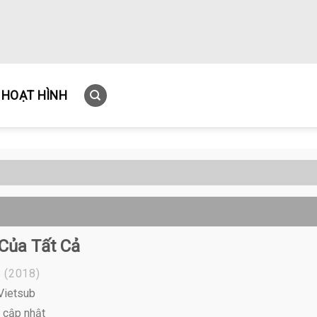
HOẠT HÌNH
Của Tất Cả
S
(2018)
 Vietsub
 cập nhật