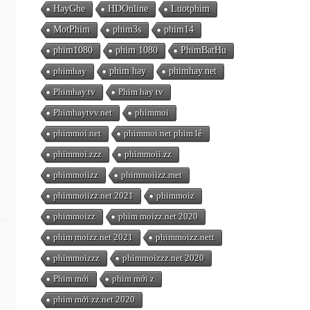
HayGhe
HDOnline
Luotphim
MotPhim
phim3s
phim14
phim1080
phim 1080
PhimBatHu
phimhay
phim hay
phimhay.net
Phimhay.tv
Phim hay tv
Phimhaytvv.net
phimmoi
phimmoi.net
phimmoi.net phim lẻ
phimmoi.zzz
phimmoii.zz
phimmoiizz
phimmoiizz.met
phimmoiizz.net 2021
phimmoiz
phimmoizz
phim moizz.net 2020
phim moizz.net 2021
phimmoizz.nett
phimmoizzz
phimmoizzz.net 2020
Phim mới
phim mới z
phim mới zz.net 2020