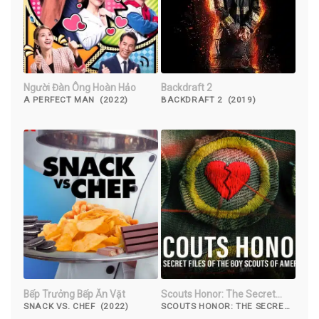
Người Đàn Ông Hoàn Hảo
Backdraft 2
A PERFECT MAN (2022)
BACKDRAFT 2 (2019)
Bếp Trưởng Bếp Ăn Vặt
Scouts Honor: The Secret
Files of the Boy Scouts of
SNACK VS. CHEF (2022)
SCOUTS HONOR: THE SECRET
FILES OF THE BOY SCOUTS OF