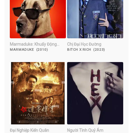
Marmaduke: Khuấy Động
Chị Đại Học Đường
Mùa Hè
MARMADUKE (2010)
BITCH X RICH (2023)
Đại Nghiệp Kiến Quân
Người Tình Quỷ Ám