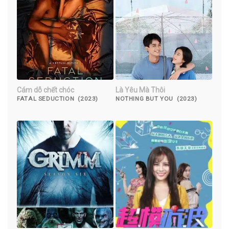
Cám dỗ chết chóc
Là Yêu Mà Thôi
FATAL SEDUCTION (2023)
NOTHING BUT YOU (2023)