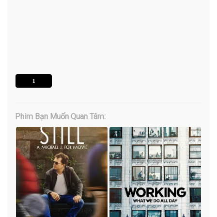
1
Phim Bạn Muốn Quan Tâm: