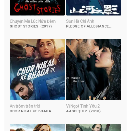
Chuyện Ma Lúc Nửa Đêm
Sơn Hà Chi Ảnh
GHOST STORIES (2017)
PLEDGE OF ALLEGIANCE
(2023)
Ăn trộm trên trời
Vị Ngọt Tình Yêu 2
CHOR NIKAL KE BHAGA
AASHIQUI 2 (2013)
(2023)