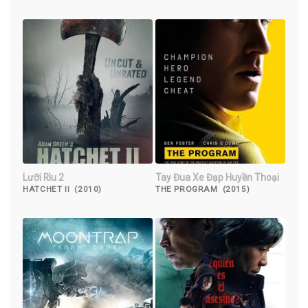
DAY (2023)
Lưỡi Rìu 2
Tay Đua Xe Đạp Huyền Thoại
HATCHET II (2010)
THE PROGRAM (2015)