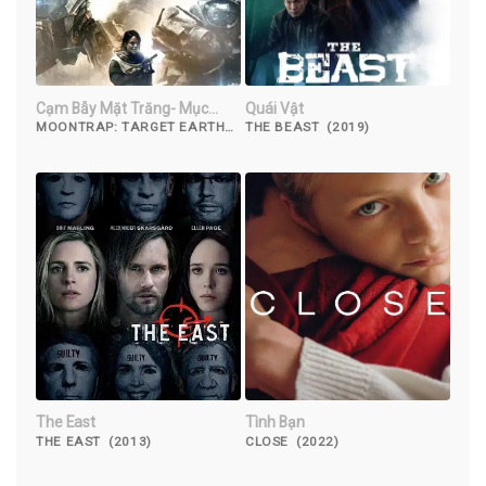
Cạm Bẫy Mặt Trăng- Mục
Quái Vật
Tiêu Trái Đất
MOONTRAP: TARGET EARTH
THE BEAST (2019)
(2017)
The East
Tình Bạn
THE EAST (2013)
CLOSE (2022)