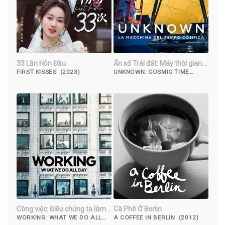
33 Lần Hôn Đầu
Ẩn số Trái đất: Máy thời gian
vũ trụ
FIRST KISSES (2023)
UNKNOWN: COSMIC TIME
MACHINE (2023)
Công việc: Điều chúng ta làm
Cà Phê Ở Berlin
cả ngày
WORKING: WHAT WE DO ALL
A COFFEE IN BERLIN (2012)