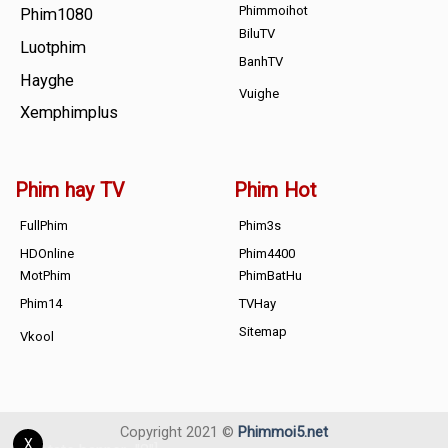
Phimmoihot
Phim1080
BiluTV
Luotphim
BanhTV
Hayghe
Vuighe
Xemphimplus
Phim hay TV
Phim Hot
FullPhim
Phim3s
HDOnline
Phim4400
MotPhim
PhimBatHu
Phim14
TVHay
Sitemap
Vkool
Copyright 2021 ©
Phimmoi5.net
X