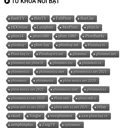
TỪ KHÓA NỔI BẬT
BanhTV
BiluTV
FullPhim
HayGhe
HDOnline
Luotphim
MotPhim
phim3s
phim14
phim1080
phim 1080
PhimBatHu
phimhay
phim hay
phimhay.net
Phimhay.tv
Phim hay tv
Phimhaytvv.net
phimmoi
phimmoi.net
phimmoi.net phim lẻ
phimmoi.zzz
phimmoii.zz
phimmoiizz
phimmoiizz.met
phimmoiizz.net 2021
phimmoiz
phimmoizz
phim moizz.net 2020
phim moizz.net 2021
phimmoizz.nett
phimmoizzz
phimmoizzz.net 2020
Phim mới
phim mới z
phim mới zz.net 2020
phim mới zz.net 2021
tvhay
vkool
Vuighe
vuviphimmoi
xem phim hay tv
xemphimplus
ZingTV
zphimmoi