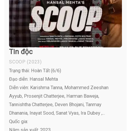
Tin độc
SCOOP
(2023)
Trạng thái: Hoàn Tất (6/6)
Đạo diễn: Hansal Mehta
Diễn viên:
Karishma Tanna, Mohammed Zeeshan
Ayyub, Prosenjit Chatterjee, Harman Baweja,
Tannishtha Chatterjee, Deven Bhojani, Tanmay
Dhanania, Inayat Sood, Sanat Vyas, Ira Dubey ,...
Quốc gia:
Năm sản xuất: 2023