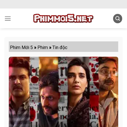
Skip
to
content
Phim Mới 5
»
Phim
»
Tin độc