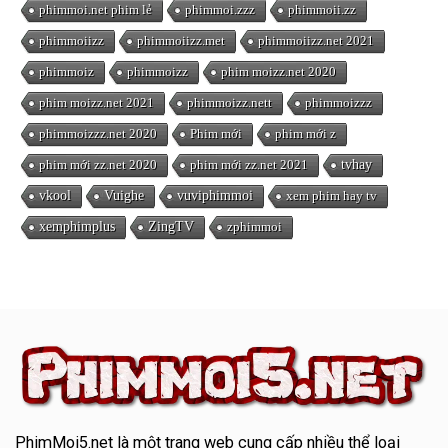
phimmoi.net phim lẻ
phimmoi.zzz
phimmoii.zz
phimmoiizz
phimmoiizz.met
phimmoiizz.net 2021
phimmoiz
phimmoizz
phim moizz.net 2020
phim moizz.net 2021
phimmoizz.nett
phimmoizzz
phimmoizzz.net 2020
Phim mới
phim mới z
phim mới zz.net 2020
phim mới zz.net 2021
tvhay
vkool
Vuighe
vuviphimmoi
xem phim hay tv
xemphimplus
ZingTV
zphimmoi
PhimMoi5.net
là một trang web cung cấp nhiều thể loại