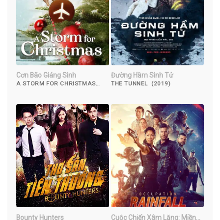
Cơn Bão Giáng Sinh
Đường Hầm Sinh Tử
A STORM FOR CHRISTMAS
THE TUNNEL (2019)
(2022)
Bounty Hunters
Cuộc Chiến Xâm Lăng: Miền