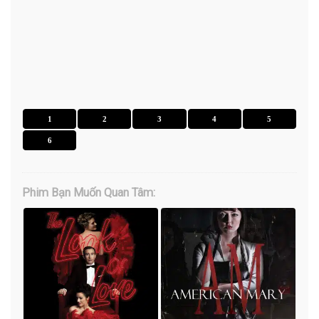
1
2
3
4
5
6
Phim Bạn Muốn Quan Tâm: