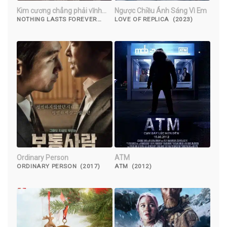
Kim cương chẳng phải vĩnh
Ngược Chiều Ánh Sáng Vì Em
hằng
NOTHING LASTS FOREVER
LOVE OF REPLICA (2023)
(2022)
Ordinary Person
ATM
ORDINARY PERSON (2017)
ATM (2012)