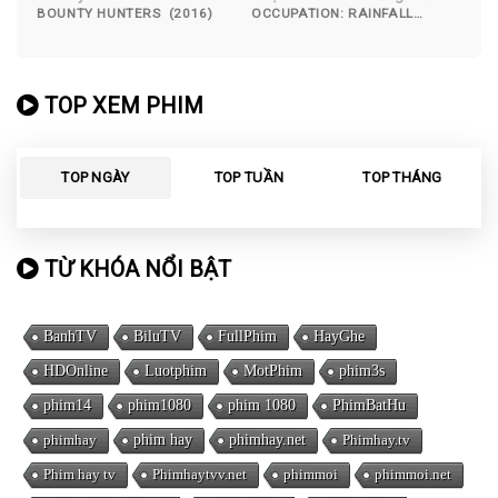
Nhiệt Đới
BOUNTY HUNTERS (2016)
OCCUPATION: RAINFALL
(2020)
TOP XEM PHIM
TOP NGÀY
TOP TUẦN
TOP THÁNG
TỪ KHÓA NỔI BẬT
BanhTV
BiluTV
FullPhim
HayGhe
HDOnline
Luotphim
MotPhim
phim3s
phim14
phim1080
phim 1080
PhimBatHu
phimhay
phim hay
phimhay.net
Phimhay.tv
Phim hay tv
Phimhaytvv.net
phimmoi
phimmoi.net