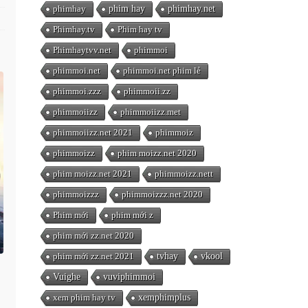
phimhay
phim hay
phimhay.net
Phimhay.tv
Phim hay tv
Phimhaytvv.net
phimmoi
phimmoi.net
phimmoi.net phim lẻ
phimmoi.zzz
phimmoii.zz
phimmoiizz
phimmoiizz.met
phimmoiizz.net 2021
phimmoiz
phimmoizz
phim moizz.net 2020
phim moizz.net 2021
phimmoizz.nett
phimmoizzz
phimmoizzz.net 2020
Phim mới
phim mới z
phim mới zz.net 2020
phim mới zz.net 2021
tvhay
vkool
Vuighe
vuviphimmoi
xem phim hay tv
xemphimplus