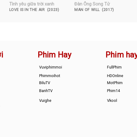
Tình yêu giữa trời xanh
Đàn Ông Song Tử
LOVE IS IN THE AIR (2023)
MAN OF WILL (2017)
i
Phim Hay
Phim ha
Vuviphimmoi
FullPhim
Phimmoihot
HDOnline
BiluTV
MotPhim
BanhTV
Phim14
Vuighe
Vkool
s