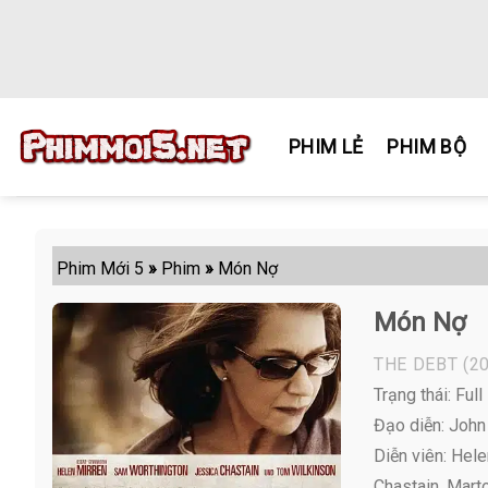
Skip
to
content
PHIM LẺ
PHIM BỘ
Phim Mới 5
»
Phim
»
Món Nợ
Món Nợ
THE DEBT
(20
Trạng thái: Full
Đạo diễn: Joh
Diễn viên:
Helen
Chastain, Mart