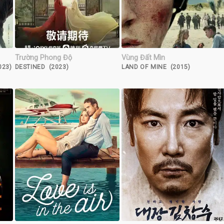
Trường Phong Độ
Vùng Đất Mìn
023)
DESTINED (2023)
LAND OF MINE (2015)