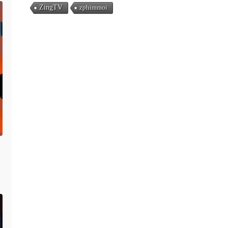
ZingTV
zphimmoi