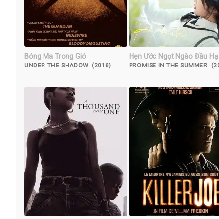
Bóng Ma Trong Gió
Hẹn Ước Ngọt Ngào Đầu Hạ
UNDER THE SHADOW (2016)
PROMISE IN THE SUMMER (2