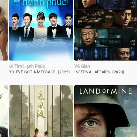
Đi Tìm Hạnh Phúc
Vô Gian
YOU‘VE GOT A MESSAGE (2022)
INFERNAL AFFAIRS (2023)