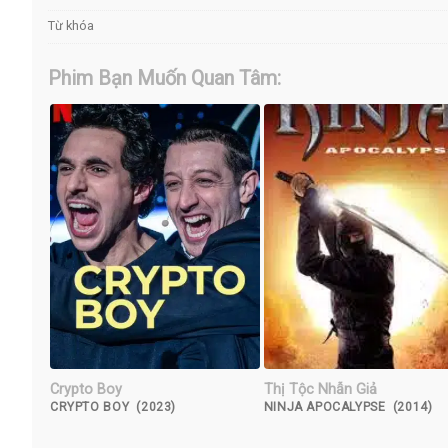
Từ khóa
Phim Bạn Muốn Quan Tâm:
Crypto Boy
Thị Tộc Nhẫn Giả
CRYPTO BOY (2023)
NINJA APOCALYPSE (2014)