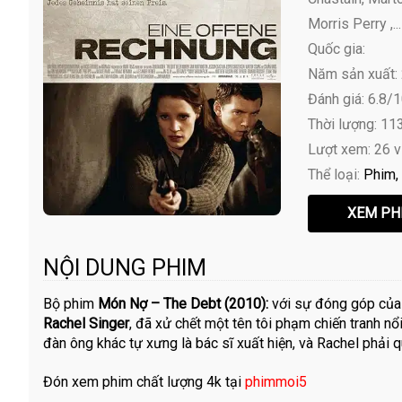
Morris Perry ,...
Quốc gia:
Năm sản xuất:
Đánh giá: 6.8/
Thời lượng: 11
Lượt xem: 26 
Thể loại:
Phim
NỘI DUNG PHIM
Bộ phim
Món Nợ – The Debt (2010):
với sự đóng góp của
Rachel Singer
, đã xử chết một tên tôi phạm chiến tranh n
đàn ông khác tự xưng là bác sĩ xuất hiện, và Rachel phải qu
Đón xem phim chất lượng 4k tại
phimmoi5