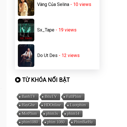
Vàng Của Selina
- 10
views
Sx_Tape
- 19
views
Do Ut Des
- 12
views
TỪ KHÓA NỔI BẬT
BanhTV
BiluTV
FullPhim
HayGhe
HDOnline
Luotphim
MotPhim
phim3s
phim14
phim1080
phim 1080
PhimBatHu