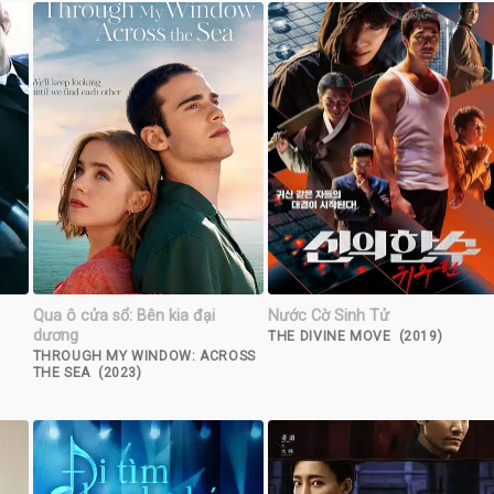
Qua ô cửa sổ: Bên kia đại
Nước Cờ Sinh Tử
dương
THE DIVINE MOVE (2019)
THROUGH MY WINDOW: ACROSS
THE SEA (2023)