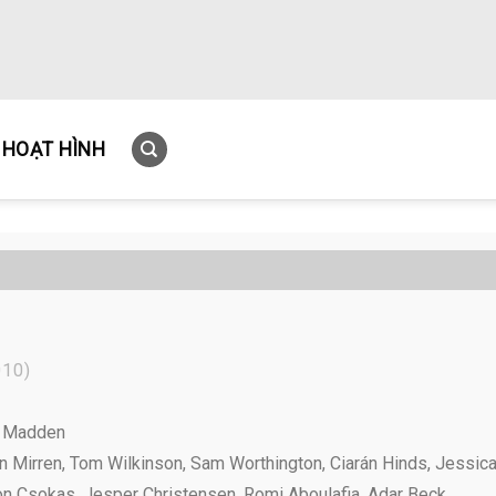
HOẠT HÌNH
10)
n Madden
 Mirren, Tom Wilkinson, Sam Worthington, Ciarán Hinds, Jessic
on Csokas, Jesper Christensen, Romi Aboulafia, Adar Beck,