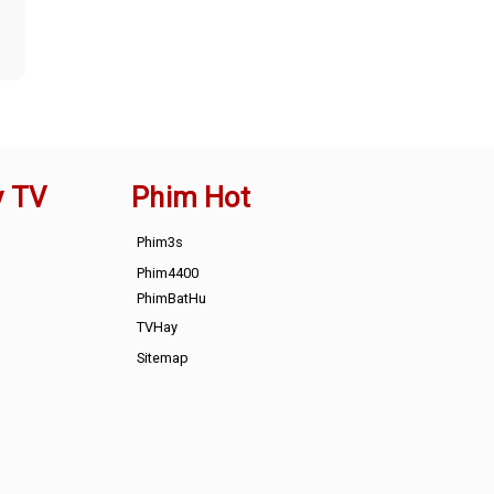
y TV
Phim Hot
Phim3s
Phim4400
PhimBatHu
TVHay
Sitemap