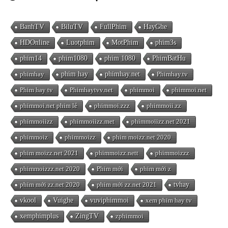
BanhTV
BiluTV
FullPhim
HayGhe
HDOnline
Luotphim
MotPhim
phim3s
phim14
phim1080
phim 1080
PhimBatHu
phimhay
phim hay
phimhay.net
Phimhay.tv
Phim hay tv
Phimhaytvv.net
phimmoi
phimmoi.net
phimmoi.net phim lẻ
phimmoi.zzz
phimmoii.zz
phimmoiizz
phimmoiizz.met
phimmoiizz.net 2021
phimmoiz
phimmoizz
phim moizz.net 2020
phim moizz.net 2021
phimmoizz.nett
phimmoizzz
phimmoizzz.net 2020
Phim mới
phim mới z
phim mới zz.net 2020
phim mới zz.net 2021
tvhay
vkool
Vuighe
vuviphimmoi
xem phim hay tv
xemphimplus
ZingTV
zphimmoi