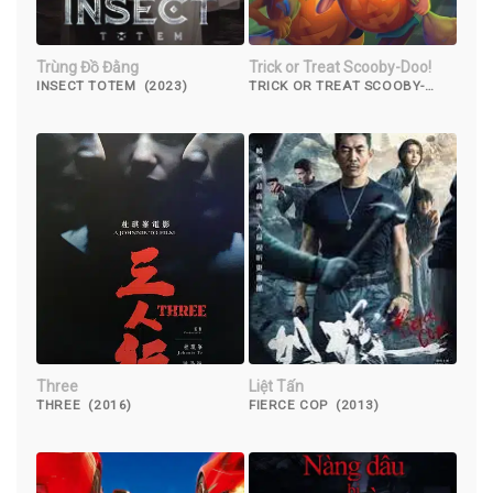
Trùng Đồ Đằng
Trick or Treat Scooby-Doo!
INSECT TOTEM (2023)
TRICK OR TREAT SCOOBY-
DOO! (2022)
Three
Liệt Tấn
THREE (2016)
FIERCE COP (2013)