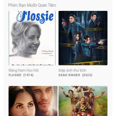
Phim Bạn Muốn Quan Tâm:
Nàng Ham Học Hỏi
Điệp ảnh thư kích
FLOSSIE (1974)
DEAD RINGER (2023)