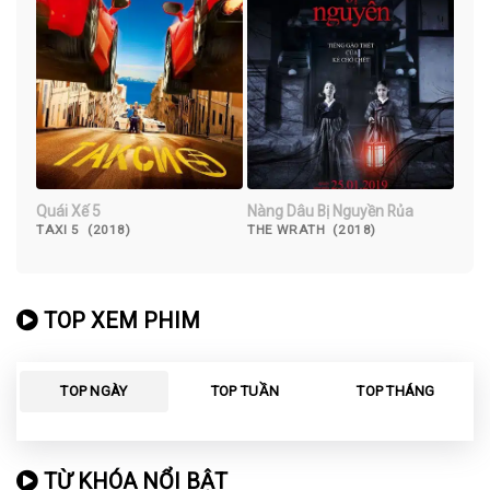
Quái Xế 5
Nàng Dâu Bị Nguyền Rủa
TAXI 5 (2018)
THE WRATH (2018)
TOP XEM PHIM
TOP NGÀY
TOP TUẦN
TOP THÁNG
TỪ KHÓA NỔI BẬT