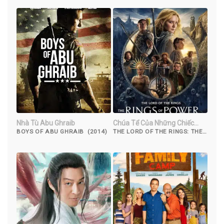
Nhà Tù Abu Ghraib
Chúa Tể Của Những Chiếc
Nhẫn: Những Chiếc Nhẫn
BOYS OF ABU GHRAIB (2014)
THE LORD OF THE RINGS: THE
RINGS OF POWER (2022)
Quyền Năng