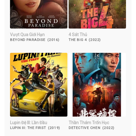
Vượt Qua Giới Hạn
4 Sát Thủ
BEYOND PARADISE (2016)
THE BIG 4 (2022)
Lupin Đệ III: Lần Đầu
Thần Thám Trốn Học
LUPIN III: THE FIRST (2019)
DETECTIVE CHEN (2022)