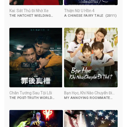
Kai: Sát Thủ Đi Nhờ Xe
Thiện Nữ U Hồn 4
THE HATCHET WIELDING
A CHINESE FAIRY TALE (2011)
HITCHHIKER (2023)
Chân Tướng Sau Tội Lỗi
Bạn Học, Khi Nào Chuyển Đi
Thế?
THE POST-TRUTH WORLD
MY ANNOYING ROOMMATE
(2022)
(2023)