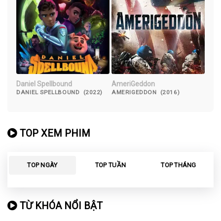
Daniel Spellbound
AmeriGeddon
DANIEL SPELLBOUND (2022)
AMERIGEDDON (2016)
TOP XEM PHIM
TOP NGÀY
TOP TUẦN
TOP THÁNG
TỪ KHÓA NỔI BẬT