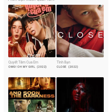
Quyết Tâm Cua Em
Tình Bạn
OMG! OH MY GIRL (2022)
CLOSE (2022)