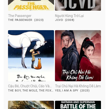
The Passenger
Người Hùng Trở Lại
THE PASSENGER (2023)
JCVD (2008)
Cậu Bé, Chuột Chũi, Cáo Và
Trại Chủ Nại Hà Không Dễ Làm
Ngựa
THE BOY, THE MOLE, THE FOX
YES, I AM A SPY (2023)
AND THE HORSE (2022)