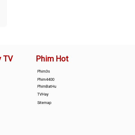
y TV
Phim Hot
Phim3s
Phim4400
PhimBatHu
TVHay
Sitemap