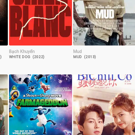
Bạch Khuyển
Mud
)
WHITE DOG (2022)
MUD (2013)