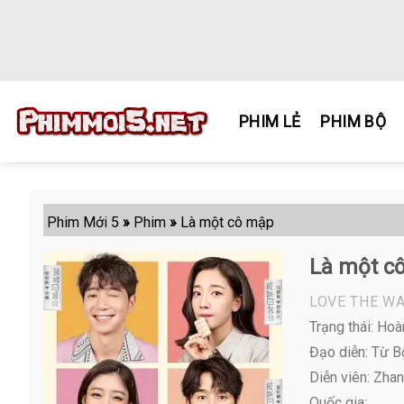
Skip
to
content
PHIM LẺ
PHIM BỘ
Phim Mới 5
»
Phim
»
Là một cô mập
Là một c
LOVE THE WA
Trạng thái: Hoà
Đạo diễn: Từ B
Diễn viên:
Zhang
Quốc gia: