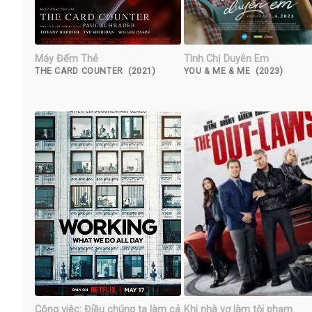
Máy Đếm Thẻ
Tình Chị Duyên Em
THE CARD COUNTER (2021)
YOU & ME & ME (2023)
Công việc: Điều chúng ta làm cả
Khi nhà vợ làm tội phạm