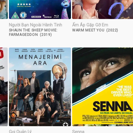
Người Bạn Ngoài Hành Tinh
Ấm Áp Gặp Gỡ Em
SHAUN THE SHEEP MOVIE:
WARM MEET YOU (2022)
FARMAGEDDON (2019)
Gọi Quản Lý
Senna