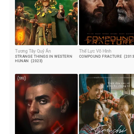
Tương Tây Quỷ Án
Thế Lực Vô Hình
STRANGE THINGS IN WESTERN
COMPOUND FRACTURE (2013
HUNAN (2023)