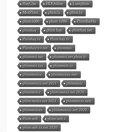
HayGhe
HDOnline
Luotphim
MotPhim
phim3s
phim14
phim1080
phim 1080
PhimBatHu
phimhay
phim hay
phimhay.net
Phimhay.tv
Phim hay tv
Phimhaytvv.net
phimmoi
phimmoi.net
phimmoi.net phim lẻ
phimmoi.zzz
phimmoii.zz
phimmoiizz
phimmoiizz.met
phimmoiizz.net 2021
phimmoiz
phimmoizz
phim moizz.net 2020
phim moizz.net 2021
phimmoizz.nett
phimmoizzz
phimmoizzz.net 2020
Phim mới
phim mới z
phim mới zz.net 2020