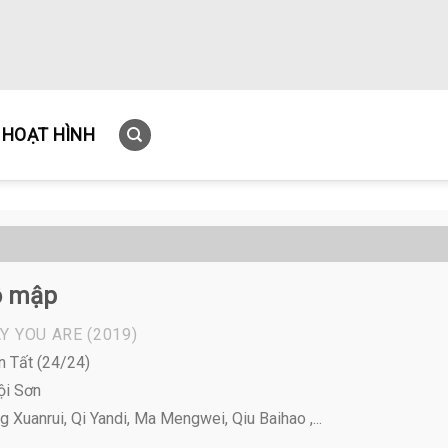
HOẠT HÌNH
ô mập
Y YOU ARE
(2019)
n Tất (24/24)
ội Sơn
 Xuanrui, Qi Yandi, Ma Mengwei, Qiu Baihao ,...