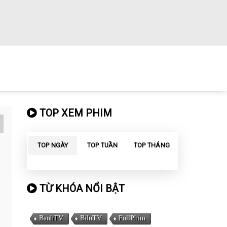
TOP XEM PHIM
TOP NGÀY
TOP TUẦN
TOP THÁNG
TỪ KHÓA NỔI BẬT
BanhTV
BiluTV
FullPhim