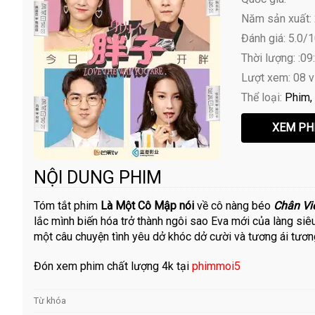
Năm sản xuất:
Đánh giá: 5.0/
Thời lượng: :09
Lượt xem: 08 
Thể loại:
Phim
NỘI DUNG PHIM
Tóm tắt phim
Là Một Cô Mập nói
về cô nàng béo
Chân Viê
lắc mình biến hóa trở thành ngôi sao Eva mới của làng si
một câu chuyện tình yêu dở khóc dở cười và tương ái tươn
Đón xem phim chất lượng 4k tại
phimmoi5
Từ khóa