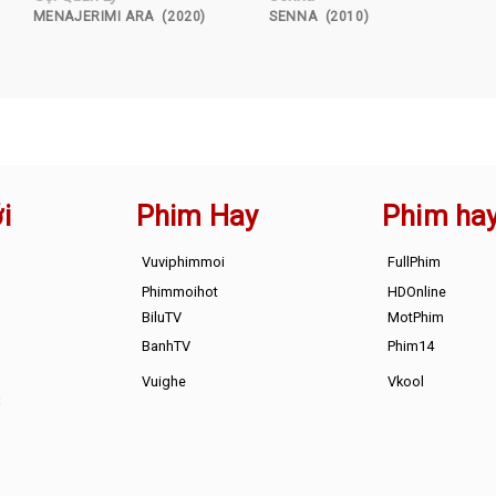
MENAJERIMI ARA (2020)
SENNA (2010)
i
Phim Hay
Phim ha
Vuviphimmoi
FullPhim
Phimmoihot
HDOnline
BiluTV
MotPhim
BanhTV
Phim14
Vuighe
Vkool
s