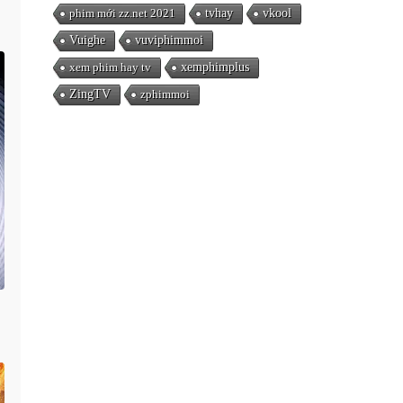
phim mới zz.net 2021
tvhay
vkool
Vuighe
vuviphimmoi
xem phim hay tv
xemphimplus
ZingTV
zphimmoi