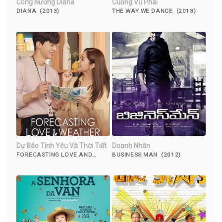
Công Nương Diana
Cuồng Vũ Phái
DIANA (2013)
THE WAY WE DANCE (2013)
Dự Báo Tình Yêu Và Thời Tiết
Doanh Nhân
FORECASTING LOVE AND
BUSINESS MAN (2012)
WEATHER ( 2022)