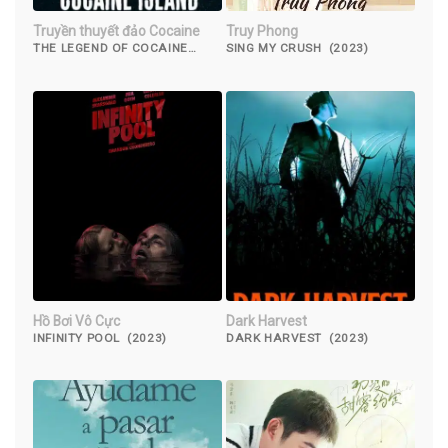
Truyền thuyết đảo Cocaine
Truy Phong
THE LEGEND OF COCAINE
SING MY CRUSH (2023)
ISLAND (2019)
Hồ Bơi Vô Cực
Dark Harvest
INFINITY POOL (2023)
DARK HARVEST (2023)