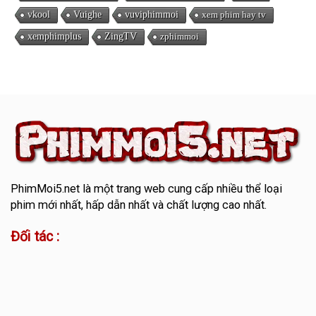
vkool
Vuighe
vuviphimmoi
xem phim hay tv
xemphimplus
ZingTV
zphimmoi
PhimMoi5.net
là một trang web cung cấp nhiều thể loại
phim mới nhất, hấp dẫn nhất và chất lượng cao nhất.
Đối tác :