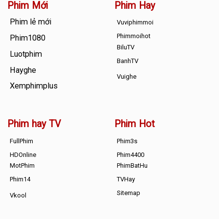
Phim Mới
Phim Hay
Phim lẻ mới
Vuviphimmoi
Phimmoihot
Phim1080
BiluTV
Luotphim
BanhTV
Hayghe
Vuighe
Xemphimplus
Phim hay TV
Phim Hot
FullPhim
Phim3s
HDOnline
Phim4400
MotPhim
PhimBatHu
Phim14
TVHay
Sitemap
Vkool