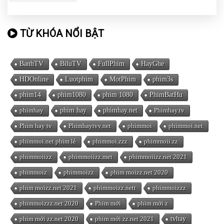
TỪ KHÓA NỔI BẬT
BanhTV
BiluTV
FullPhim
HayGhe
HDOnline
Luotphim
MotPhim
phim3s
phim14
phim1080
phim 1080
PhimBatHu
phimhay
phim hay
phimhay.net
Phimhay.tv
Phim hay tv
Phimhaytvv.net
phimmoi
phimmoi.net
phimmoi.net phim lẻ
phimmoi.zzz
phimmoii.zz
phimmoiizz
phimmoiizz.met
phimmoiizz.net 2021
phimmoiz
phimmoizz
phim moizz.net 2020
phim moizz.net 2021
phimmoizz.nett
phimmoizzz
phimmoizzz.net 2020
Phim mới
phim mới z
phim mới zz.net 2020
phim mới zz.net 2021
tvhay