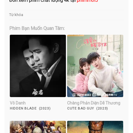
Đón xem phim chất lượng 4k tại
phimmoi5
Từ khóa
Phim Bạn Muốn Quan Tâm:
Vô Danh
Chàng Phản Diện Dễ Thương
HIDDEN BLADE (2023)
CUTE BAD GUY (2023)