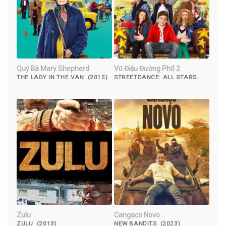
Quý Bà Mary Shepherd
Vũ Điệu Đường Phố 2
THE LADY IN THE VAN (2015)
STREETDANCE: ALL STARS
(2013)
Zulu
Cangaco Novo
ZULU (2013)
NEW BANDITS (2023)