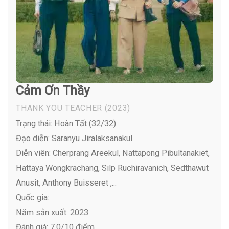
Cảm Ơn Thầy
THANK YOU TEACHER
(2023)
Trạng thái: Hoàn Tất (32/32)
Đạo diễn: Saranyu Jiralaksanakul
Diễn viên:
Cherprang Areekul, Nattapong Pibultanakiet,
Hattaya Wongkrachang, Silp Ruchiravanich, Sedthawut
Anusit, Anthony Buisseret ,...
Quốc gia:
Năm sản xuất: 2023
Đánh giá: 7,0/10 điểm