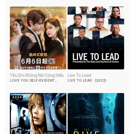
Yêu Em Không Nói Cũng Hiểu
Live To Lead
LOVE YOU SELF-EVIDENT
LIVE TO LEAD (2022)
(2023)