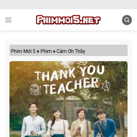
Skip
to
content
Phim Mới 5
»
Phim
»
Cảm Ơn Thầy