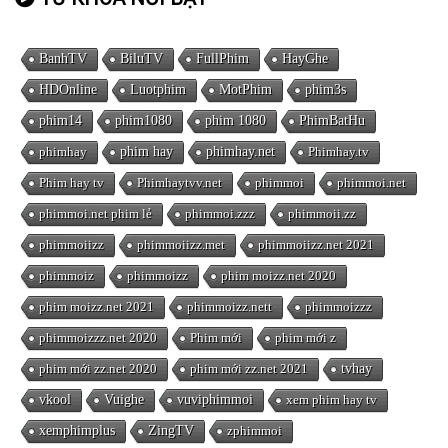
BanhTV
BiluTV
FullPhim
HayGhe
HDOnline
Luotphim
MotPhim
phim3s
phim14
phim1080
phim 1080
PhimBatHu
phimhay
phim hay
phimhay.net
Phimhay.tv
Phim hay tv
Phimhaytvv.net
phimmoi
phimmoi.net
phimmoi.net phim lẻ
phimmoi.zzz
phimmoii.zz
phimmoiizz
phimmoiizz.met
phimmoiizz.net 2021
phimmoiz
phimmoizz
phim moizz.net 2020
phim moizz.net 2021
phimmoizz.nett
phimmoizzz
phimmoizzz.net 2020
Phim mới
phim mới z
phim mới zz.net 2020
phim mới zz.net 2021
tvhay
vkool
Vuighe
vuviphimmoi
xem phim hay tv
xemphimplus
ZingTV
zphimmoi