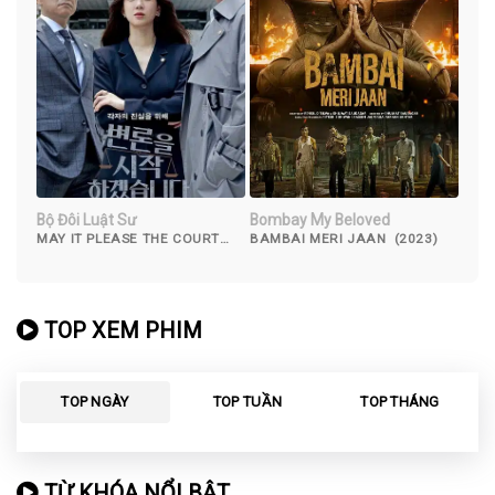
Bộ Đôi Luật Sư
Bombay My Beloved
MAY IT PLEASE THE COURT
BAMBAI MERI JAAN (2023)
(2022)
TOP XEM PHIM
TOP NGÀY
TOP TUẦN
TOP THÁNG
TỪ KHÓA NỔI BẬT