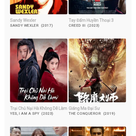
Sandy Wexler
Tay Đấm Huyền Thoại 3
SANDY WEXLER (2017)
CREED III (2023)
Trại Chủ Nại Hà Không Dễ Làm
Giáng Ma Đại Sư
YES, I AM A SPY (2023)
THE CONQUEROR (2019)