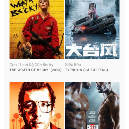
Cơn Thịnh Nộ Của Becky
Siêu Bão
THE WRATH OF BECKY (2023)
TYPHOON (DA TAI FENG)
(2022)