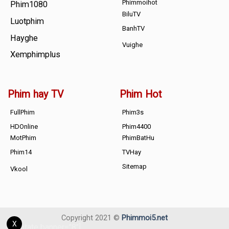
Phimmoihot
Phim1080
BiluTV
Luotphim
BanhTV
Hayghe
Vuighe
Xemphimplus
Phim hay TV
Phim Hot
FullPhim
Phim3s
HDOnline
Phim4400
MotPhim
PhimBatHu
Phim14
TVHay
Sitemap
Vkool
Copyright 2021 ©
Phimmoi5.net
X
[adrotate banner="8"]