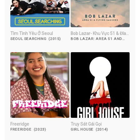
Tìm Tình Yêu Ở Seoul
Bob Lazar- Khu Vực 51 & Đĩa
Bay
SEOUL SEARCHING (2015)
BOB LAZAR: AREA 51 AND
FLYING SAUCERS (2018)
Freeridge
Truy Sát Gái Gọi
FREERIDGE (2023)
GIRL HOUSE (2014)