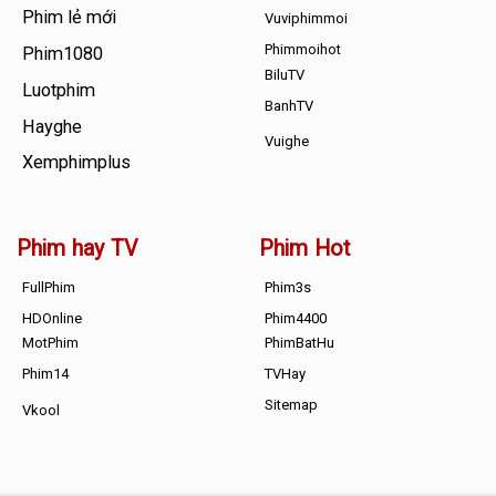
Phim lẻ mới
Vuviphimmoi
Phimmoihot
Phim1080
BiluTV
Luotphim
BanhTV
Hayghe
Vuighe
Xemphimplus
Phim hay TV
Phim Hot
FullPhim
Phim3s
HDOnline
Phim4400
MotPhim
PhimBatHu
Phim14
TVHay
Sitemap
Vkool