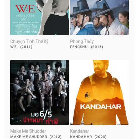
Chuyện Tình Thế Kỷ
Phong Thủy
W.E. (2011)
FENGSHUI (2018)
Make Me Shudder
Kandahar
MAKE ME SHUDDER (2013)
KANDAHAR (2023)