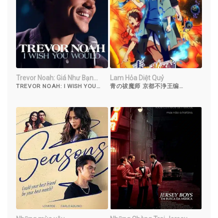
Trevor Noah: Giá Như Bạn…
Lam Hỏa Diệt Quỷ
TREVOR NOAH: I WISH YOU
青の祓魔师 京都不浄王编
WOULD (2022)
(2017)