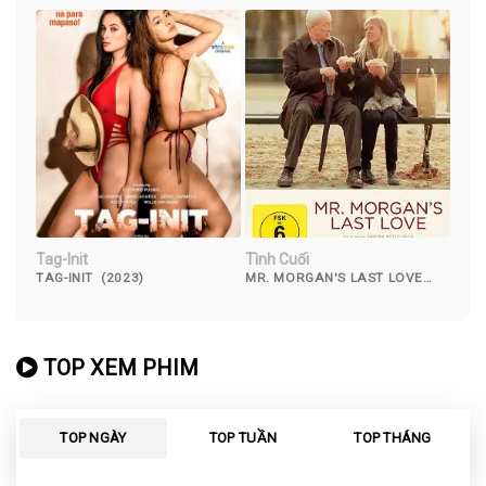
Tag-Init
Tình Cuối
TAG-INIT (2023)
MR. MORGAN'S LAST LOVE
(2013)
TOP XEM PHIM
TOP NGÀY
TOP TUẦN
TOP THÁNG