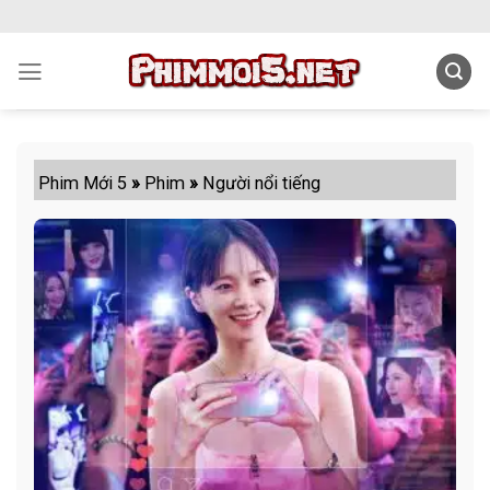
Skip
to
content
Phim Mới 5
»
Phim
»
Người nổi tiếng