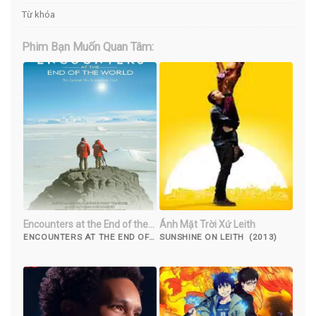
Từ khóa
Phim Bạn Muốn Quan Tâm:
Encounters at the End of the
Ánh Mặt Trời Xứ Leith
World
ENCOUNTERS AT THE END OF
SUNSHINE ON LEITH (2013)
THE WORLD (2007)