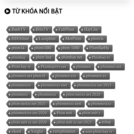
TỪ KHÓA NỔI BẬT
BanhTV
BiluTV
FullPhim
HayGhe
HDOnline
Luotphim
MotPhim
phim3s
phim14
phim1080
phim 1080
PhimBatHu
phimhay
phim hay
phimhay.net
Phimhay.tv
Phim hay tv
Phimhaytvv.net
phimmoi
phimmoi.net
phimmoi.net phim lẻ
phimmoi.zzz
phimmoii.zz
phimmoiizz
phimmoiizz.met
phimmoiizz.net 2021
phimmoiz
phimmoizz
phim moizz.net 2020
phim moizz.net 2021
phimmoizz.nett
phimmoizzz
phimmoizzz.net 2020
Phim mới
phim mới z
phim mới zz.net 2020
phim mới zz.net 2021
tvhay
vkool
Vuighe
vuviphimmoi
xem phim hay tv