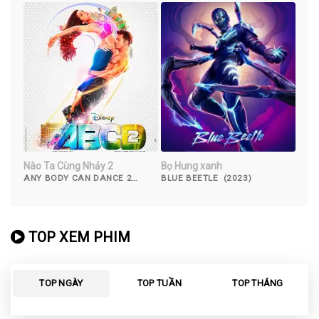
Nào Ta Cùng Nhảy 2
Bọ Hung xanh
ANY BODY CAN DANCE 2
BLUE BEETLE (2023)
(2015)
TOP XEM PHIM
TOP NGÀY
TOP TUẦN
TOP THÁNG