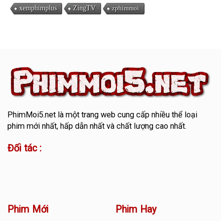
xemphimplus
ZingTV
zphimmoi
PhimMoi5.net
là một trang web cung cấp nhiều thể loại
phim mới nhất, hấp dẫn nhất và chất lượng cao nhất.
Đối tác :
Phim Mới
Phim Hay