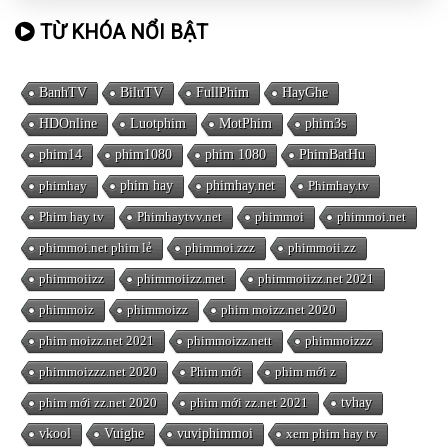
TỪ KHÓA NỔI BẬT
BanhTV
BiluTV
FullPhim
HayGhe
HDOnline
Luotphim
MotPhim
phim3s
phim14
phim1080
phim 1080
PhimBatHu
phimhay
phim hay
phimhay.net
Phimhay.tv
Phim hay tv
Phimhaytvv.net
phimmoi
phimmoi.net
phimmoi.net phim lẻ
phimmoi.zzz
phimmoii.zz
phimmoiizz
phimmoiizz.met
phimmoiizz.net 2021
phimmoiz
phimmoizz
phim moizz.net 2020
phim moizz.net 2021
phimmoizz.nett
phimmoizzz
phimmoizzz.net 2020
Phim mới
phim mới z
phim mới zz.net 2020
phim mới zz.net 2021
tvhay
vkool
Vuighe
vuviphimmoi
xem phim hay tv