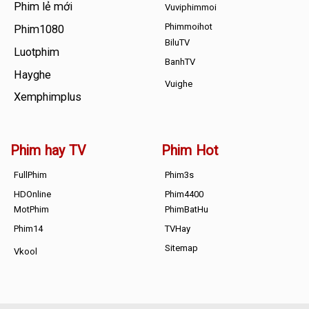
Phim lẻ mới
Vuviphimmoi
Phimmoihot
Phim1080
BiluTV
Luotphim
BanhTV
Hayghe
Vuighe
Xemphimplus
Phim hay TV
Phim Hot
FullPhim
Phim3s
HDOnline
Phim4400
MotPhim
PhimBatHu
Phim14
TVHay
Sitemap
Vkool