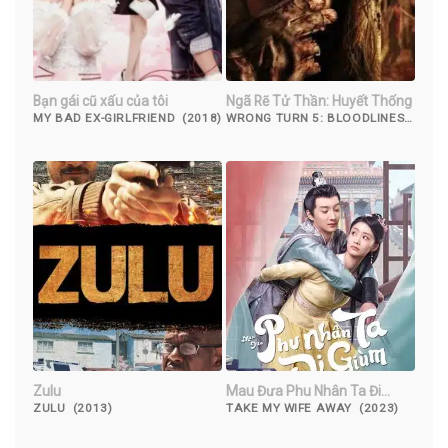
Bạn gái cũ xấu của tôi
Ngã Rẽ Tử Thần: Huyết Thống
MY BAD EX-GIRLFRIEND (2018)
WRONG TURN 5: BLOODLINES
(2012)
Zulu
Mau Đưa Phu Nhân Ta Đi
Giùm
ZULU (2013)
TAKE MY WIFE AWAY (2023)