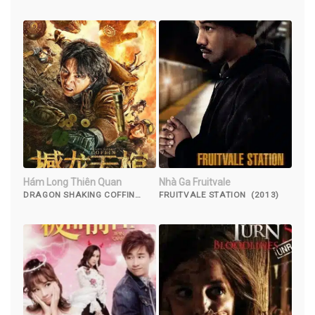
Hám Long Thiên Quan
Nhà Ga Fruitvale
DRAGON SHAKING COFFIN
FRUITVALE STATION (2013)
(2021)