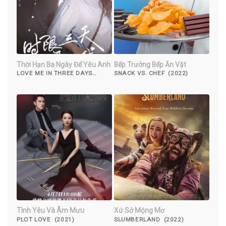
Thời Hạn Ba Ngày Để Yêu Anh
Bếp Trưởng Bếp Ăn Vặt
LOVE ME IN THREE DAYS
SNACK VS. CHEF (2022)
(2023)
Tình Yêu Và Âm Mưu
Xứ Sở Mộng Mơ
PLOT LOVE (2021)
SLUMBERLAND (2022)