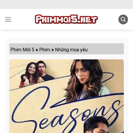
Skip
to
content
Phim Mới 5
»
Phim
»
Những mùa yêu