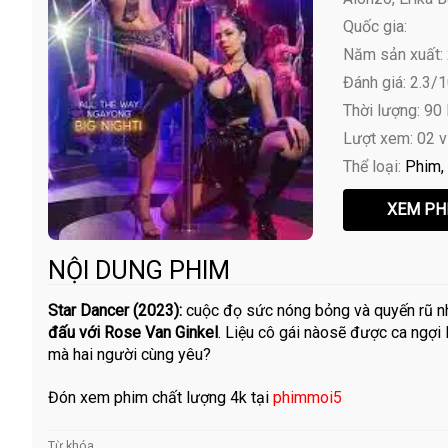
Quốc gia:
Năm sản xuất:
Đánh giá: 2.3/
Thời lượng: 90
Lượt xem: 02 
Thể loại:
Phim
NỘI DUNG PHIM
Star Dancer (2023):
cuộc đọ sức nóng bỏng và quyến rũ n
đấu với Rose Van Ginkel
. Liệu cô gái nàosẽ được ca ngợi 
mà hai người cùng yêu?
Đón xem phim chất lượng 4k tại
phimmoi5
Từ khóa