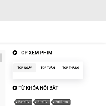
TOP XEM PHIM
TOP NGÀY
TOP TUẦN
TOP THÁNG
TỪ KHÓA NỔI BẬT
a
BanhTV
BiluTV
FullPhim