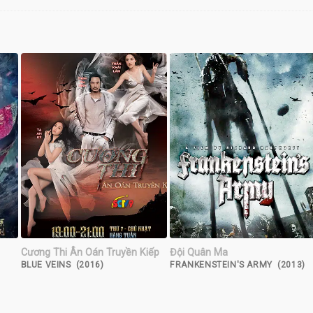
Cương Thi Ân Oán Truyền Kiếp
Đội Quân Ma
BLUE VEINS (2016)
FRANKENSTEIN'S ARMY (2013)