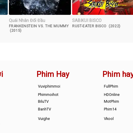
Quái Nhân Đối Đầu
SABIKUI BISCO
FRANKENSTEIN VS. THE MUMMY
RUST-EATER BISCO (2022)
(2015)
i
Phim Hay
Phim ha
Vuviphimmoi
FullPhim
Phimmoihot
HDOnline
BiluTV
MotPhim
BanhTV
Phim14
Vuighe
Vkool
s