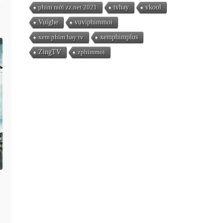
phim mới zz.net 2021
tvhay
vkool
Vuighe
vuviphimmoi
xem phim hay tv
xemphimplus
ZingTV
zphimmoi