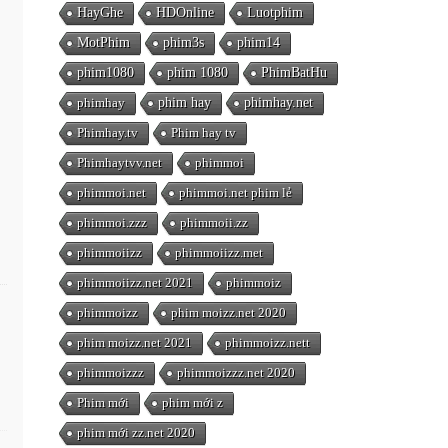
HayGhe
HDOnline
Luotphim
MotPhim
phim3s
phim14
phim1080
phim 1080
PhimBatHu
phimhay
phim hay
phimhay.net
Phimhay.tv
Phim hay tv
Phimhaytvv.net
phimmoi
phimmoi.net
phimmoi.net phim lẻ
phimmoi.zzz
phimmoii.zz
phimmoiizz
phimmoiizz.met
phimmoiizz.net 2021
phimmoiz
phimmoizz
phim moizz.net 2020
phim moizz.net 2021
phimmoizz.nett
phimmoizzz
phimmoizzz.net 2020
Phim mới
phim mới z
phim mới zz.net 2020