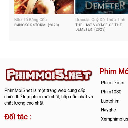
Bão Tố Băng Cốc
Dracula: Quỷ Dữ Thức Tỉnh
BANGKOK STORM (2023)
THE LAST VOYAGE OF THE
DEMETER (2023)
Phim Mớ
Phim lẻ mới
PhimMoi5.net
là một trang web cung cấp
Phim1080
nhiều thể loại phim mới nhất, hấp dẫn nhất và
Luotphim
chất lượng cao nhất.
Hayghe
Đối tác :
Xemphimplu