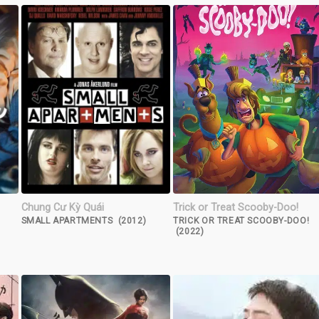
Chung Cư Kỳ Quái
Trick or Treat Scooby-Doo!
SMALL APARTMENTS (2012)
TRICK OR TREAT SCOOBY-DOO!
(2022)