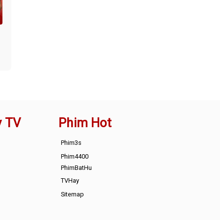
y TV
Phim Hot
Phim3s
Phim4400
PhimBatHu
TVHay
Sitemap