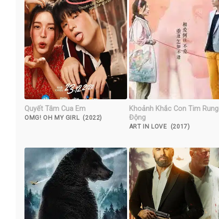
Quyết Tâm Cua Em
Khoảnh Khắc Con Tim Rung
Động
OMG! OH MY GIRL (2022)
ART IN LOVE (2017)