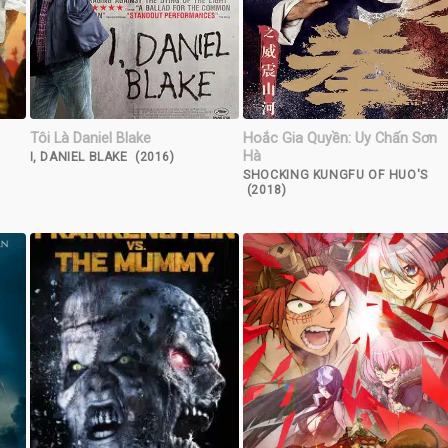
Tôi Là Daniel Blake
Hoắc Gia Quyền: Uy Chấn Sơn
Hà
I, DANIEL BLAKE (2016)
SHOCKING KUNGFU OF HUO'S
(2018)