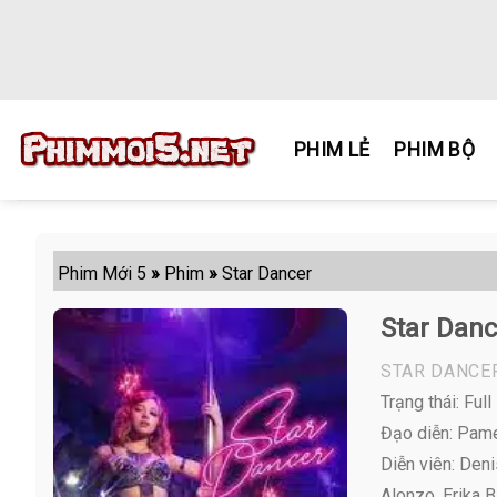
Skip
to
content
PHIM LẺ
PHIM BỘ
Phim Mới 5
»
Phim
»
Star Dancer
Star Danc
STAR DANCE
Trạng thái: Full
Đạo diễn: Pam
Diễn viên:
Denis
Alonzo, Erika B