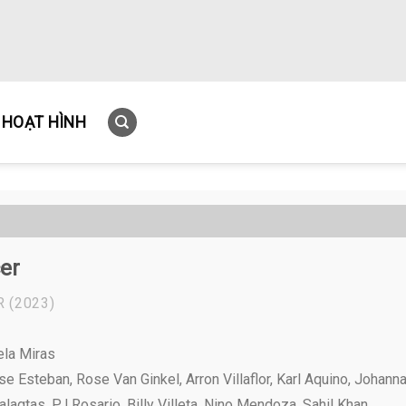
HOẠT HÌNH
er
R
(2023)
ela Miras
e Esteban, Rose Van Ginkel, Arron Villaflor, Karl Aquino, Johann
alagtas, PJ Rosario, Billy Villeta, Nino Mendoza, Sahil Khan ,...