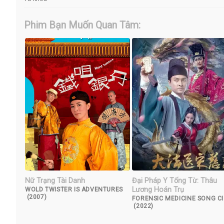
Phim Bạn Muốn Quan Tâm:
Nữ Trạng Tài Danh
Đại Pháp Y Tống Từ: Thâu
Lương Hoán Trụ
WOLD TWISTER IS ADVENTURES
(2007)
FORENSIC MEDICINE SONG CI
(2022)