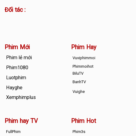
Đối tác :
Phim Mới
Phim Hay
Phim lẻ mới
Vuviphimmoi
Phimmoihot
Phim1080
BiluTV
Luotphim
BanhTV
Hayghe
Vuighe
Xemphimplus
Phim hay TV
Phim Hot
FullPhim
Phim3s