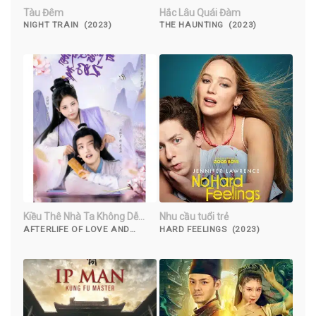
Tàu Đêm
Hắc Lâu Quái Đàm
NIGHT TRAIN (2023)
THE HAUNTING (2023)
Kiều Thê Nhà Ta Không Dễ
Nhu cầu tuổi trẻ
Chọc
AFTERLIFE OF LOVE AND
HARD FEELINGS (2023)
REVENGE (2022)