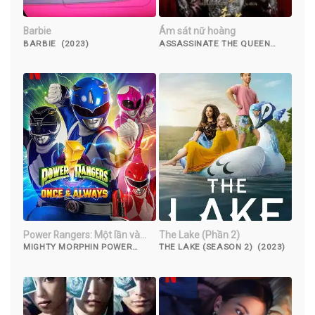
Barbie
Ám sát nữ hoàng
BARBIE (2023)
ASSASSINATE THE QUEEN
(2019)
Power Rangers: Một lần và
The Lake (Phần 2)
mãi mãi
MIGHTY MORPHIN POWER
THE LAKE (SEASON 2) (2023)
RANGERS: ONCE & ALWAYS
(2023)