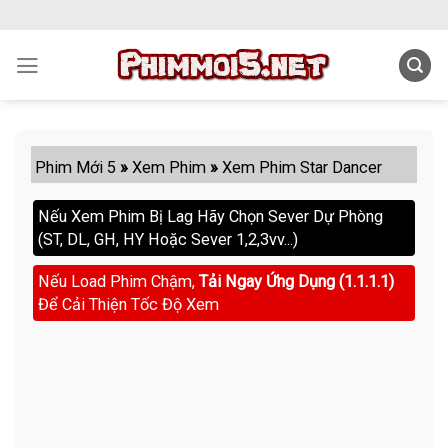
Skip
to
content
Phim Mới 5
»
Xem Phim
»
Xem Phim Star Dancer
Nếu Xem Phim Bị Lag Hãy Chọn Sever Dự Phòng
(ST, DL, GH, HY Hoặc Sever 1,2,3vv...)
Nếu Load Phim Chậm,
Tải Ngay Ứng Dụng (1.1.1.1)
Để Cải Thiện Tốc Độ Xem