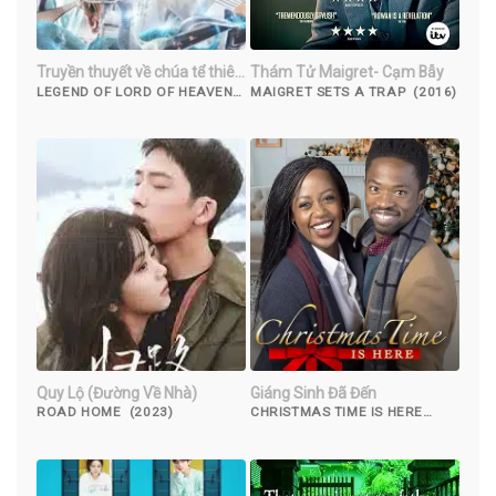
Truyền thuyết về chúa tể thiên
Thám Tử Maigret- Cạm Bẫy
đường
LEGEND OF LORD OF HEAVEN
MAIGRET SETS A TRAP (2016)
(2019)
Quy Lộ (Đường Về Nhà)
Giáng Sinh Đã Đến
ROAD HOME (2023)
CHRISTMAS TIME IS HERE
(2021)