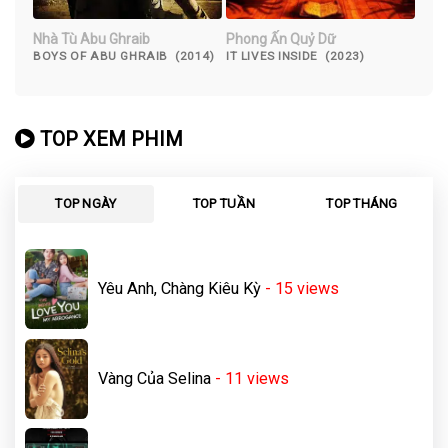
Nhà Tù Abu Ghraib
Phong Ấn Quỷ Dữ
BOYS OF ABU GHRAIB (2014)
IT LIVES INSIDE (2023)
TOP XEM PHIM
TOP NGÀY
TOP TUẦN
TOP THÁNG
Yêu Anh, Chàng Kiêu Kỳ
- 15
views
Vàng Của Selina
- 11
views