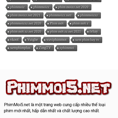
phimmoiz
phimmoizz
phim moizz.net 2020
phim moizz.net 2021
phimmoizz.nett
phimmoizzz
phimmoizzz.net 2020
Phim mới
phim mới z
phim mới zz.net 2020
phim mới zz.net 2021
tvhay
vkool
Vuighe
vuviphimmoi
xem phim hay tv
xemphimplus
ZingTV
zphimmoi
PhimMoi5.net
là một trang web cung cấp nhiều thể loại
phim mới nhất, hấp dẫn nhất và chất lượng cao nhất.