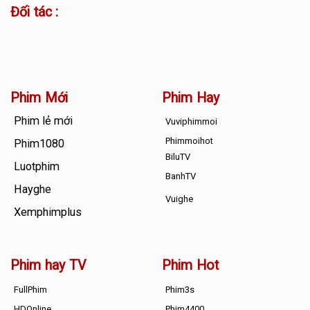
Đối tác :
Phim Mới
Phim Hay
Phim lẻ mới
Vuviphimmoi
Phimmoihot
Phim1080
BiluTV
Luotphim
BanhTV
Hayghe
Vuighe
Xemphimplus
Phim hay TV
Phim Hot
FullPhim
Phim3s
HDOnline
Phim4400