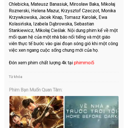
Chlebicka, Mateusz Banasiuk, Mirosław Baka, Mikołaj
Roznerski, Helena Mazur, Krzysztof Czeczot, Monika
Krzywkowska, Jacek Knap, Tomasz Karolak, Ewa
Kolasińska, Izabela Dąbrowska, Sebastian
Stankiewicz, Mikołaj Cieślak. Nội dung phim kể về một
mối quan hệ của một nhà báo nổi tiếng và một giáo
viên thực tế bước vào giai đoạn sóng gió khi một công
việc xen ngang cuộc sống chung mới của họ.
Đón xem phim chất lượng 4k tại
phimmoi5
Từ khóa
Phim Bạn Muốn Quan Tâm: