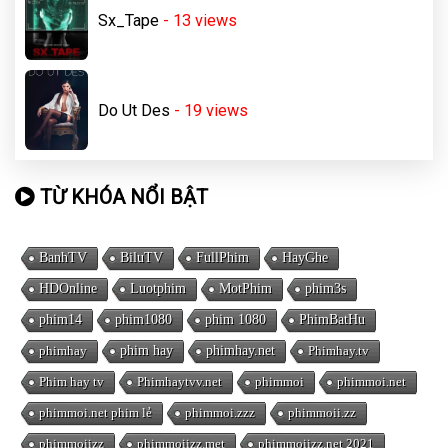
Sx_Tape
- 13
views
Do Ut Des
- 19
views
TỪ KHÓA NỔI BẬT
BanhTV
BiluTV
FullPhim
HayGhe
HDOnline
Luotphim
MotPhim
phim3s
phim14
phim1080
phim 1080
PhimBatHu
phimhay
phim hay
phimhay.net
Phimhay.tv
Phim hay tv
Phimhaytvv.net
phimmoi
phimmoi.net
phimmoi.net phim lẻ
phimmoi.zzz
phimmoii.zz
phimmoiizz
phimmoiizz.met
phimmoiizz.net 2021