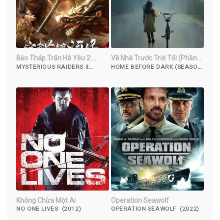
Bảo Tháp Trấn Hà Yêu 2:
Về Nhà Trước Trời Tối (Phần
Tuyệt Thế Yêu Long
1)
MYSTERIOUS RAIDERS II
HOME BEFORE DARK (SEASON
(2019)
1) (2020)
Không Chừa Một Ai
Operation Seawolf
NO ONE LIVES (2012)
OPERATION SEAWOLF (2022)