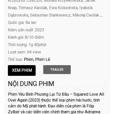
Krzysztof Czeczot, Monika Krzywkowska, Jacek
Knap, Tomasz Karolak, Ewa Kolasińska, Izabela
Dąbrowska, Sebastian Stankiewicz, Mikołaj Cieślak ,...
Quốc gia: Ba lan
Năm sản xuất: 2023
Đánh giá: 8/10 điểm
Thời lượng: 1g 40phút
Lượt xem: 04 view
Thể loại:
Phim
Phim Lẻ
TRAILER
NỘI DUNG PHIM
Phim Yêu Bình Phương Lại Từ Đầu – Squared Love All
Over Again (2023) thuộc thể loại phim hài hước, tình
cảm do Mỹ phát hành. Đạo diễn của phim là Filip
Zylber và các diễn viên chính tham gia như Adrianna