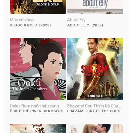
Máu và vàng
About Elly
BLOOD & GOLD (2023)
ABOUT ELLY (2009)
Ōoku: Nam nhân hậu cung
Shazam! Cơn Thịnh Nộ Của
Các Vị Thần
ŌOKU: THE INNER CHAMBERS
SHAZAM! FURY OF THE GODS
(2023)
(2023)