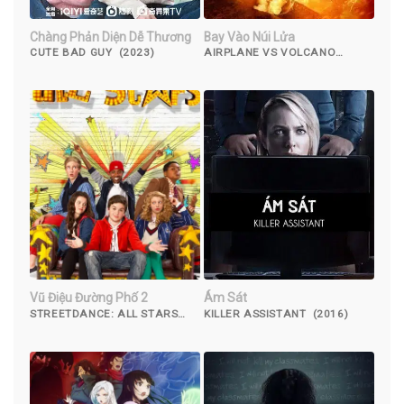
Chàng Phản Diện Dễ Thương
Bay Vào Núi Lửa
CUTE BAD GUY (2023)
AIRPLANE VS VOLCANO
(2014)
Vũ Điệu Đường Phố 2
Ám Sát
STREETDANCE: ALL STARS
KILLER ASSISTANT (2016)
(2013)