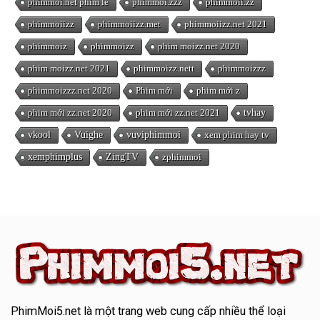
phimmoi.net phim lẻ
phimmoi.zzz
phimmoii.zz
phimmoiizz
phimmoiizz.met
phimmoiizz.net 2021
phimmoiz
phimmoizz
phim moizz.net 2020
phim moizz.net 2021
phimmoizz.nett
phimmoizzz
phimmoizzz.net 2020
Phim mới
phim mới z
phim mới zz.net 2020
phim mới zz.net 2021
tvhay
vkool
Vuighe
vuviphimmoi
xem phim hay tv
xemphimplus
ZingTV
zphimmoi
PhimMoi5.net
là một trang web cung cấp nhiều thể loại