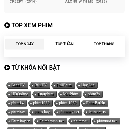
CREEPY (2016)
ALONG WITH ME (2023)
TOP XEM PHIM
TOP NGÀY
TOP TUẦN
TOP THÁNG
TỪ KHÓA NỔI BẬT
BanhTV
BiluTV
FullPhim
HayGhe
HDOnline
Luotphim
MotPhim
phim3s
phim14
phim1080
phim 1080
PhimBatHu
phimhay
phim hay
phimhay.net
Phimhay.tv
Phim hay tv
Phimhaytvv.net
phimmoi
phimmoi.net