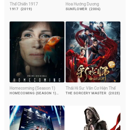
Thế Chiến 1917
Hoa Hướng Dương
1917 (2019)
SUNFLOWER (2006)
Homecoming (Season 1)
Thái Hi Sư: Vân Cơ Hiện Thế
HOMECOMING (SEASON 1)
THE SORCERY MASTER (2023)
(2018)