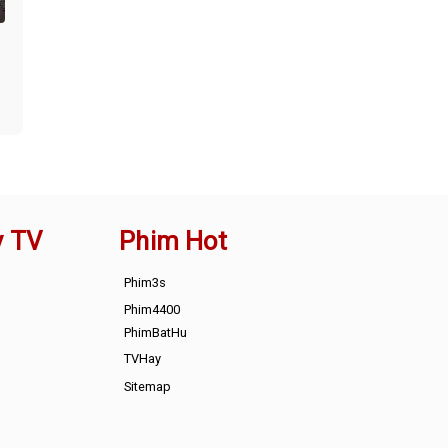
y TV
Phim Hot
Phim3s
Phim4400
PhimBatHu
TVHay
Sitemap