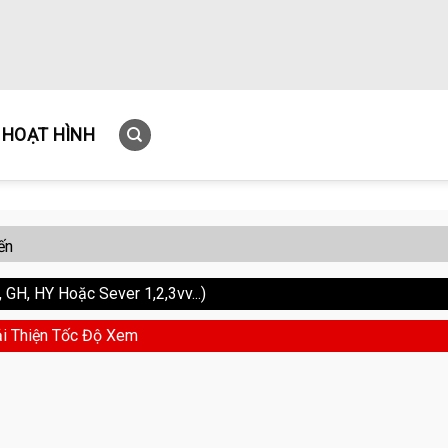
HOẠT HÌNH
ến
GH, HY Hoặc Sever 1,2,3vv...)
i Thiện Tốc Độ Xem