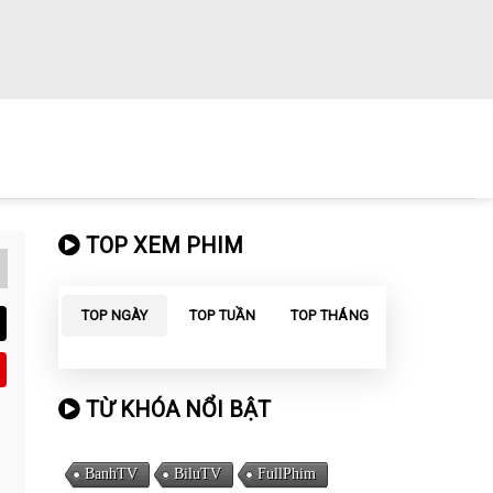
TOP XEM PHIM
TOP NGÀY
TOP TUẦN
TOP THÁNG
TỪ KHÓA NỔI BẬT
BanhTV
BiluTV
FullPhim