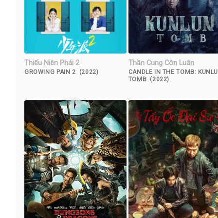
Thiếu Niên Phái 2
Thần Cung Côn Luân
GROWING PAIN 2 (2022)
CANDLE IN THE TOMB: KUNL
TOMB (2022)