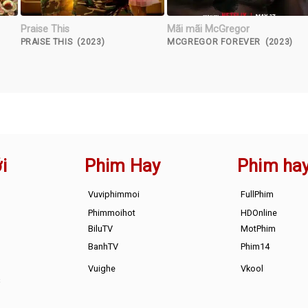
Praise This
Mãi mãi McGregor
PRAISE THIS (2023)
MCGREGOR FOREVER (2023)
i
Phim Hay
Phim ha
Vuviphimmoi
FullPhim
Phimmoihot
HDOnline
BiluTV
MotPhim
BanhTV
Phim14
Vuighe
Vkool
s