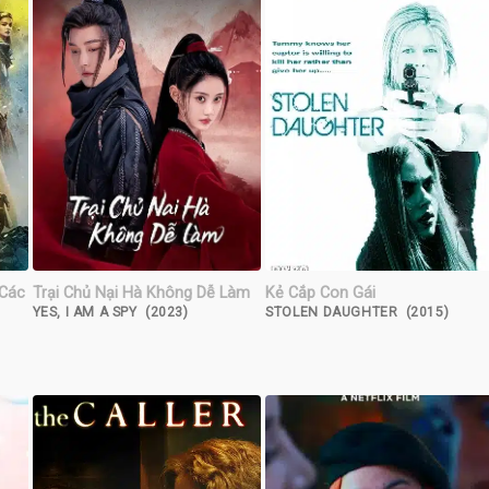
 Các
Trại Chủ Nại Hà Không Dễ Làm
Kẻ Cắp Con Gái
YES, I AM A SPY (2023)
STOLEN DAUGHTER (2015)