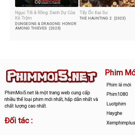
Ngục Tối & Rồng: Danh Dự Của
Tẩy Ốc Đại Sư
Kẻ Trộm
THE HAUNTING 2 (2023)
DUNGEONS & DRAGONS: HONOR
AMONG THIEVES (2023)
Phim Mớ
Phim lẻ mới
PhimMoi5.net
là một trang web cung cấp
Phim1080
nhiều thể loại phim mới nhất, hấp dẫn nhất và
Luotphim
chất lượng cao nhất.
Hayghe
Đối tác :
Xemphimplu