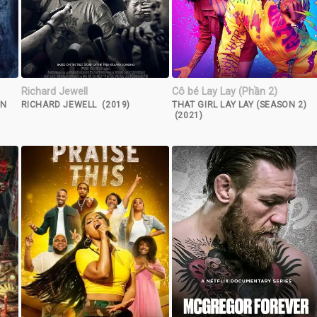
Richard Jewell
Cô bé Lay Lay (Phần 2)
UN
RICHARD JEWELL (2019)
THAT GIRL LAY LAY (SEASON 2)
(2021)