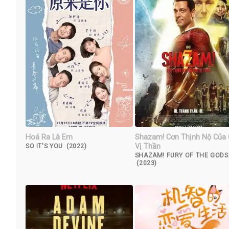
Hoá Ra Là Em
Shazam! Cơn Thịnh Nộ Của
Vị Thần
SO IT'S YOU (2022)
SHAZAM! FURY OF THE GODS
(2023)