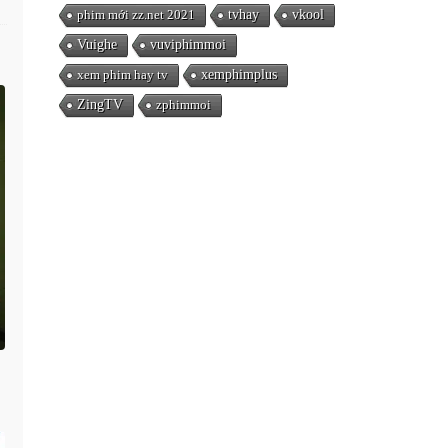
phim mới zz.net 2021
tvhay
vkool
Vuighe
vuviphimmoi
xem phim hay tv
xemphimplus
ZingTV
zphimmoi