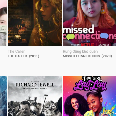
The Caller
Rung động khó quên
THE CALLER (2011)
MISSED CONNECTIONS (2023)