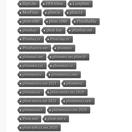
HayGhe
HDOnline
Luotphim
MotPhim
phim3s
phim14
phim1080
phim 1080
PhimBatHu
phimhay
phim hay
phimhay.net
Phimhay.tv
Phim hay tv
Phimhaytvv.net
phimmoi
phimmoi.net
phimmoi.net phim lẻ
phimmoi.zzz
phimmoii.zz
phimmoiizz
phimmoiizz.met
phimmoiizz.net 2021
phimmoiz
phimmoizz
phim moizz.net 2020
phim moizz.net 2021
phimmoizz.nett
phimmoizzz
phimmoizzz.net 2020
Phim mới
phim mới z
phim mới zz.net 2020