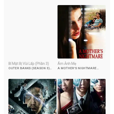
Bí Mật Bị Vùi Lấp (Phần 3)
Ám Ảnh Mẹ
OUTER BANKS (SEASON 3)
A MOTHER'S NIGHTMARE
(2023)
(2012)