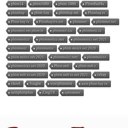
phim14
phim1080
phim 1080
PhimBatHu
phimhay
phim hay
phimhay.net
Phimhay.tv
Phim hay tv
Phimhaytvv.net
phimmoi
phimmoi.net
phimmoi.net phim lẻ
phimmoi.zzz
phimmoii.zz
phimmoiizz
phimmoiizz.met
phimmoiizz.net 2021
phimmoiz
phimmoizz
phim moizz.net 2020
phim moizz.net 2021
phimmoizz.nett
phimmoizzz
phimmoizzz.net 2020
Phim mới
phim mới z
phim mới zz.net 2020
phim mới zz.net 2021
tvhay
vkool
Vuighe
vuviphimmoi
xem phim hay tv
xemphimplus
ZingTV
zphimmoi