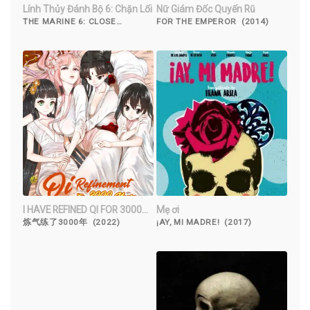
Lính Thủy Đánh Bộ 6: Chặn Lối
Nữ Giám Đốc Quyến Rũ
THE MARINE 6: CLOSE
FOR THE EMPEROR (2014)
QUARTERS (2018)
I HAVE REFINED QI FOR 3000
Mẹ ơi
YEARS!
炼气练了3000年 (2022)
¡AY, MI MADRE! (2017)