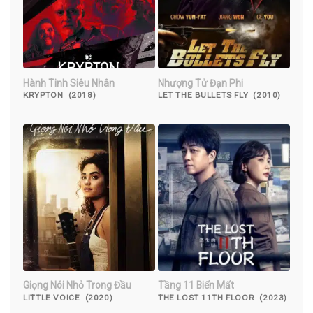
Hành Tinh Siêu Nhân
Nhượng Tử Đạn Phi
KRYPTON (2018)
LET THE BULLETS FLY (2010)
Giọng Nói Nhỏ Trong Đầu
Tầng 11 Biến Mất
LITTLE VOICE (2020)
THE LOST 11TH FLOOR (2023)