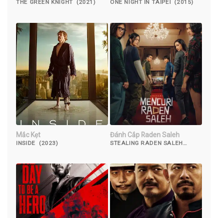
THE GREEN KNIGHT (2021)
ONE NIGHT IN TAIPEI (2015)
Mắc Kẹt
Đánh Cắp Raden Saleh
INSIDE (2023)
STEALING RADEN SALEH
(2022)