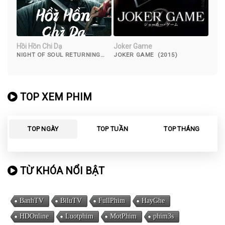
Hồi Hồn Chi Dạ
Joker Game
NIGHT OF SOUL RETURNING
JOKER GAME (2015)
(2023)
TOP XEM PHIM
TOP NGÀY
TOP TUẦN
TOP THÁNG
TỪ KHÓA NỔI BẬT
BanhTV
BiluTV
FullPhim
HayGhe
HDOnline
Luotphim
MotPhim
phim3s