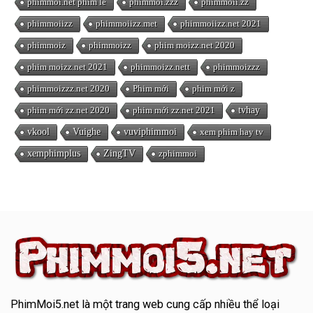
phimmoi.net phim lẻ
phimmoi.zzz
phimmoii.zz
phimmoiizz
phimmoiizz.met
phimmoiizz.net 2021
phimmoiz
phimmoizz
phim moizz.net 2020
phim moizz.net 2021
phimmoizz.nett
phimmoizzz
phimmoizzz.net 2020
Phim mới
phim mới z
phim mới zz.net 2020
phim mới zz.net 2021
tvhay
vkool
Vuighe
vuviphimmoi
xem phim hay tv
xemphimplus
ZingTV
zphimmoi
PhimMoi5.net
là một trang web cung cấp nhiều thể loại