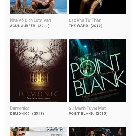
Nhà Vô Địch Lướt Ván
Đặc Khu Tử Thần
SOUL SURFER (2011)
THE WARD (2010)
Demonicc
Sứ Mệnh Tuyệt Mật
DEMONICC (2015)
POINT BLANK (2010)