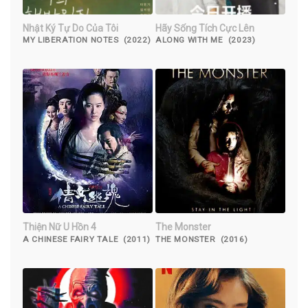
Nhật Ký Tự Do Của Tôi
Hãy Sống Tích Cực Lên
MY LIBERATION NOTES (2022)
ALONG WITH ME (2023)
Thiện Nữ U Hồn 4
The Monster
A CHINESE FAIRY TALE (2011)
THE MONSTER (2016)