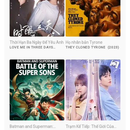
Thời Hạn Ba Ngày Để Yêu Anh
Họ nhân bản Tyrone
LOVE ME IN THREE DAYS
THEY CLONED TYRONE (2023)
(2023)
Batman and Superman:
Trạm Kế Tiếp: Thế Giới Của