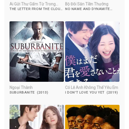
Ai Gửi Thư Gấm Từ Trong
Bộ Đôi Săn Tiền Thưởng
Mây
THE LETTER FROM THE CLOUD
NO NAME AND DYNAMITE
(2022)
(2022)
Ngoại Thành
Có Lẽ Anh Không Thể Yêu Em
SUBURBANITE (2013)
I DON'T LOVE YOU YET (2019)