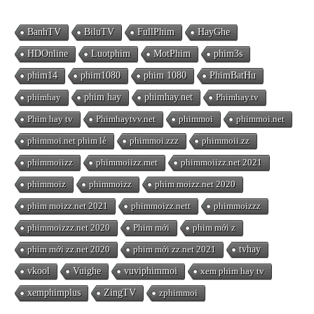
BanhTV
BiluTV
FullPhim
HayGhe
HDOnline
Luotphim
MotPhim
phim3s
phim14
phim1080
phim 1080
PhimBatHu
phimhay
phim hay
phimhay.net
Phimhay.tv
Phim hay tv
Phimhaytvv.net
phimmoi
phimmoi.net
phimmoi.net phim lẻ
phimmoi.zzz
phimmoii.zz
phimmoiizz
phimmoiizz.met
phimmoiizz.net 2021
phimmoiz
phimmoizz
phim moizz.net 2020
phim moizz.net 2021
phimmoizz.nett
phimmoizzz
phimmoizzz.net 2020
Phim mới
phim mới z
phim mới zz.net 2020
phim mới zz.net 2021
tvhay
vkool
Vuighe
vuviphimmoi
xem phim hay tv
xemphimplus
ZingTV
zphimmoi