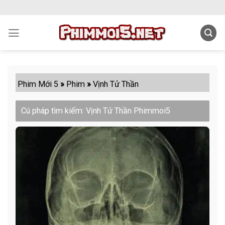
Skip
to
content
Phim Mới 5
»
Phim
»
Vịnh Tử Thần
Cú pháp tìm kiếm: Vịnh Tử Thần Phimmoi5