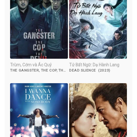
Trùm, Cớm và Ác Quỷ
Tử Bất Ngữ: Dạ Hành Lang
THE GANGSTER, THE COP, THE
DEAD SLIENCE (2023)
DEVIL (2019)