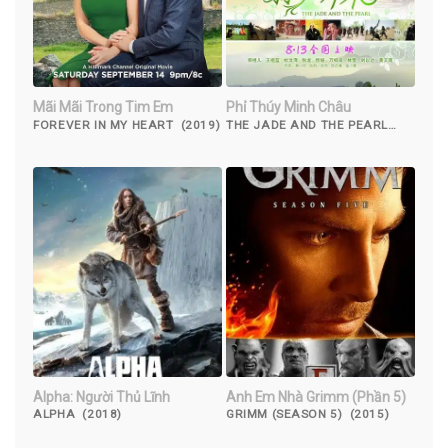
Mãi Mãi Trong Tim Em
Phỉ Thúy Minh Châu
FOREVER IN MY HEART (2019)
THE JADE AND THE PEARL
(2010)
Alpha: Người Thủ Lĩnh
Anh Em Nhà Grimm (Phần 5)
ALPHA (2018)
GRIMM (SEASON 5) (2015)