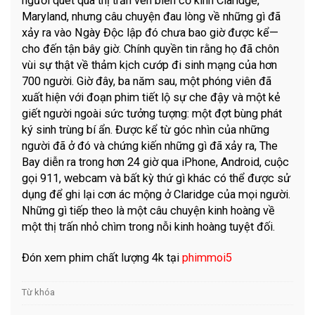
người quét qua thị trấn ven biển cổ kính Claridge,
Maryland, nhưng câu chuyện đau lòng về những gì đã
xảy ra vào Ngày Độc lập đó chưa bao giờ được kể—
cho đến tận bây giờ. Chính quyền tin rằng họ đã chôn
vùi sự thật về thảm kịch cướp đi sinh mạng của hơn
700 người. Giờ đây, ba năm sau, một phóng viên đã
xuất hiện với đoạn phim tiết lộ sự che đậy và một kẻ
giết người ngoài sức tưởng tượng: một đợt bùng phát
ký sinh trùng bí ẩn. Được kể từ góc nhìn của những
người đã ở đó và chứng kiến ​​những gì đã xảy ra, The
Bay diễn ra trong hơn 24 giờ qua iPhone, Android, cuộc
gọi 911, webcam và bất kỳ thứ gì khác có thể được sử
dụng để ghi lại cơn ác mộng ở Claridge của mọi người.
Những gì tiếp theo là một câu chuyện kinh hoàng về
một thị trấn nhỏ chìm trong nỗi kinh hoàng tuyệt đối.
Đón xem phim chất lượng 4k tại
phimmoi5
Từ khóa