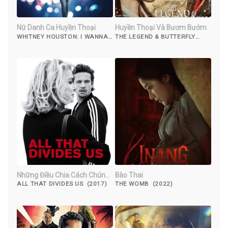
Nữ Danh Ca Huyền Thoại
Huyền Thoại Và Bươm Bướm
WHITNEY HOUSTON: I WANNA
THE LEGEND & BUTTERFLY
DANCE WITH SOMEBODY
(2023)
(2022)
Những Điều Chia Cách Chúng
Bào Thai
Ta
ALL THAT DIVIDES US (2017)
THE WOMB (2022)