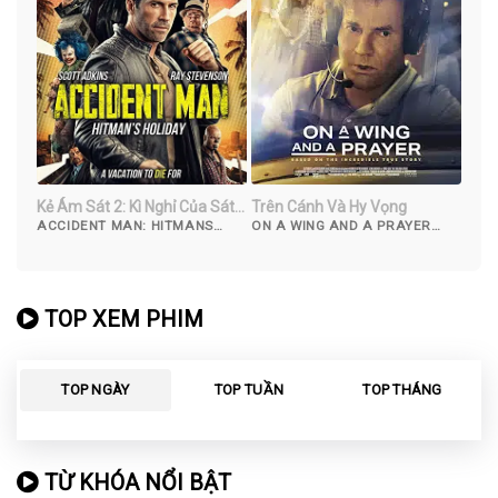
Kẻ Ám Sát 2: Kì Nghỉ Của Sát
Trên Cánh Và Hy Vọng
Thủ
ACCIDENT MAN: HITMANS
ON A WING AND A PRAYER
HOLIDAY (2022)
(2023)
TOP XEM PHIM
TOP NGÀY
TOP TUẦN
TOP THÁNG
TỪ KHÓA NỔI BẬT