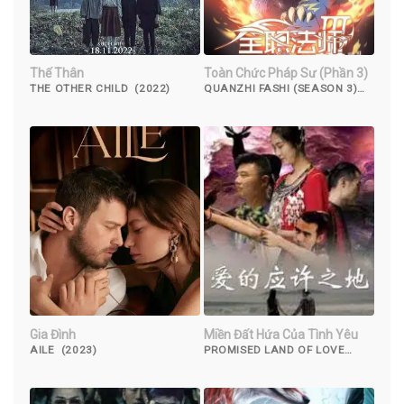
Thế Thân
Toàn Chức Pháp Sư (Phần 3)
THE OTHER CHILD (2022)
QUANZHI FASHI (SEASON 3)
(2018)
Gia Đình
Miền Đất Hứa Của Tình Yêu
AILE (2023)
PROMISED LAND OF LOVE
(2019)