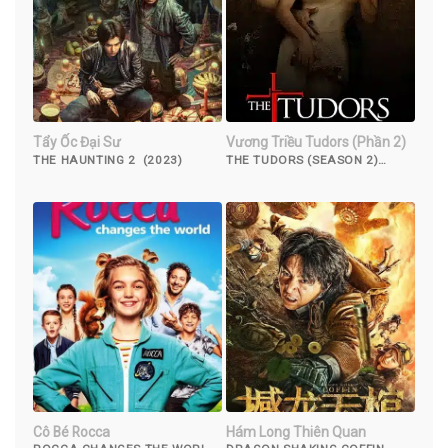
Tẩy Ốc Đại Sư
Vương Triều Tudors (Phần 2)
THE HAUNTING 2 (2023)
THE TUDORS (SEASON 2)
(2008)
Cô Bé Rocca
Hám Long Thiên Quan