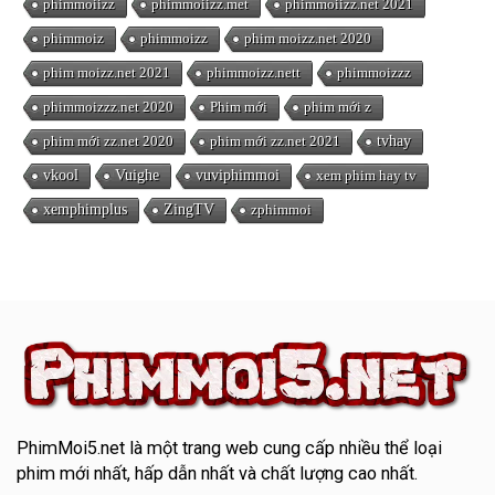
phimmoiizz
phimmoiizz.met
phimmoiizz.net 2021
phimmoiz
phimmoizz
phim moizz.net 2020
phim moizz.net 2021
phimmoizz.nett
phimmoizzz
phimmoizzz.net 2020
Phim mới
phim mới z
phim mới zz.net 2020
phim mới zz.net 2021
tvhay
vkool
Vuighe
vuviphimmoi
xem phim hay tv
xemphimplus
ZingTV
zphimmoi
PhimMoi5.net
là một trang web cung cấp nhiều thể loại
phim mới nhất, hấp dẫn nhất và chất lượng cao nhất.