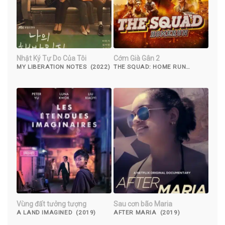
Nhật Ký Tự Do Của Tôi
Cớm Già Gân 2
MY LIBERATION NOTES (2022)
THE SQUAD: HOME RUN
(2023)
Vùng đất tưởng tượng
Sau cơn bão Maria
A LAND IMAGINED (2019)
AFTER MARIA (2019)