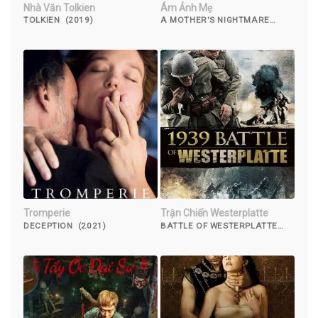
Nhà Văn Tolkien
Ám Ảnh Mẹ
TOLKIEN (2019)
A MOTHER'S NIGHTMARE
(2012)
Tromperie
Trận Chiến Westerplatte
DECEPTION (2021)
BATTLE OF WESTERPLATTE
(2013)