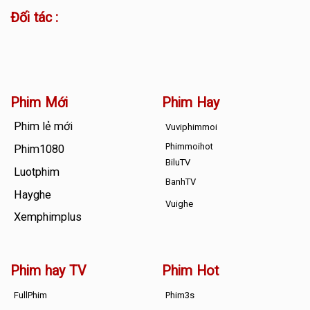
Đối tác :
Phim Mới
Phim Hay
Phim lẻ mới
Vuviphimmoi
Phimmoihot
Phim1080
BiluTV
Luotphim
BanhTV
Hayghe
Vuighe
Xemphimplus
Phim hay TV
Phim Hot
FullPhim
Phim3s