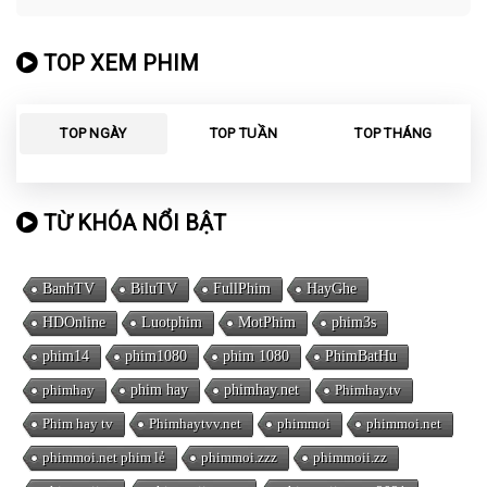
TOP XEM PHIM
TOP NGÀY
TOP TUẦN
TOP THÁNG
TỪ KHÓA NỔI BẬT
BanhTV
BiluTV
FullPhim
HayGhe
HDOnline
Luotphim
MotPhim
phim3s
phim14
phim1080
phim 1080
PhimBatHu
phimhay
phim hay
phimhay.net
Phimhay.tv
Phim hay tv
Phimhaytvv.net
phimmoi
phimmoi.net
phimmoi.net phim lẻ
phimmoi.zzz
phimmoii.zz