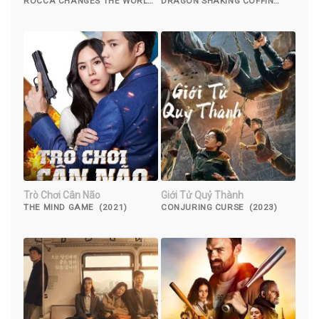
ROCCA CHANGES THE WORLD
DRAGON SHAKING COFFIN
(2019)
(2021)
Trò Chơi Cân Não
Giới Tử Quỷ Thành
THE MIND GAME (2021)
CONJURING CURSE (2023)