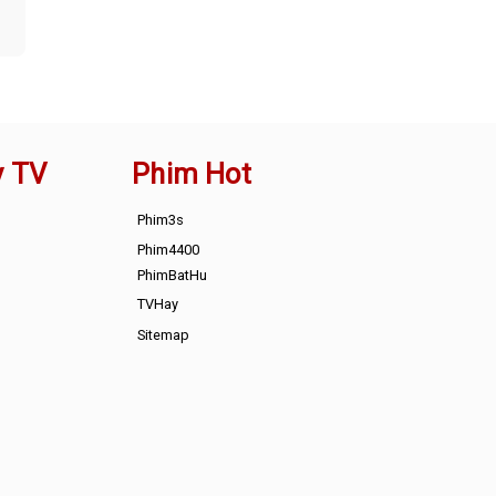
y TV
Phim Hot
Phim3s
Phim4400
PhimBatHu
TVHay
Sitemap