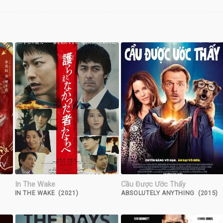
In The Wake
Cầu Được Ước Thấy
IN THE WAKE (2021)
ABSOLUTELY ANYTHING (2015)