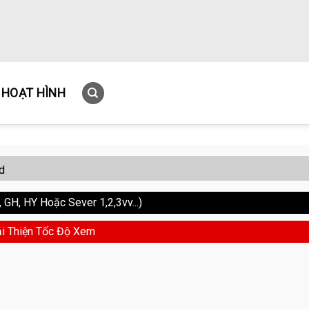
HOẠT HÌNH
d
GH, HY Hoặc Sever 1,2,3vv...)
i Thiện Tốc Độ Xem