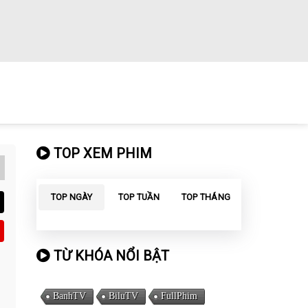
TOP XEM PHIM
TOP NGÀY
TOP TUẦN
TOP THÁNG
TỪ KHÓA NỔI BẬT
BanhTV
BiluTV
FullPhim