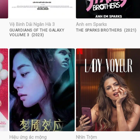
Vệ Binh Dải Ngân Hà 3
Anh em Sparks
GUARDIANS OF THE GALAXY
THE SPARKS BROTHERS (2021)
VOLUME 3 (2023)
Hiệu ứng ác mộng
Nhìn Trộm