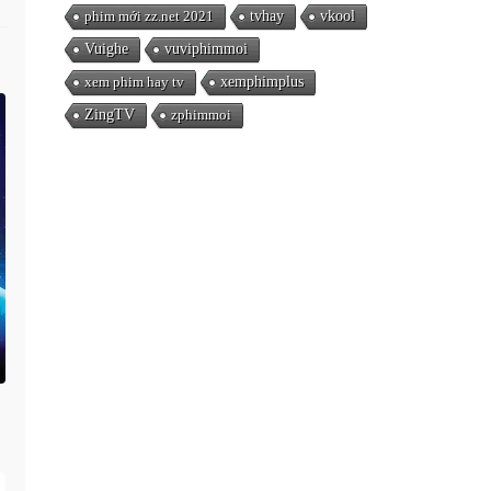
phim mới zz.net 2021
tvhay
vkool
Vuighe
vuviphimmoi
xem phim hay tv
xemphimplus
ZingTV
zphimmoi