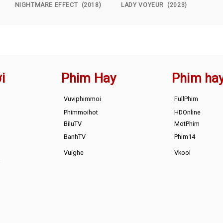
NIGHTMARE EFFECT (2018)
LADY VOYEUR (2023)
i
Phim Hay
Phim ha
Vuviphimmoi
FullPhim
Phimmoihot
HDOnline
BiluTV
MotPhim
BanhTV
Phim14
Vuighe
Vkool
s