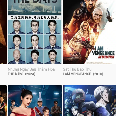
Những Ngày Sau Thảm Họa
Sát Thủ Báo Thù
THE DAYS (2023)
I AM VENGEANCE (2018)