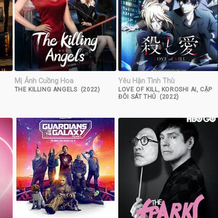
Mị Ảnh Cuồng Hoa
Yêu Hận Tình Thù
THE KILLING ANGELS (2022)
LOVE OF KILL, KOROSHI AI, CẶP
ĐÔI SÁT THỦ (2022)