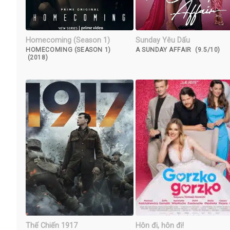
Homecoming (Season 1)
Sunday Yêu Dấu
HOMECOMING (SEASON 1)
A SUNDAY AFFAIR (9.5/10)
(2018)
Thế Chiến 1917
Hôn đi, hôn đi!