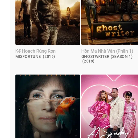
Kế Hoạch Rùng Rợn
Hồn Ma Nhà Văn (Phần 1)
MISFORTUNE (2016)
GHOSTWRITER (SEASON 1)
(2019)