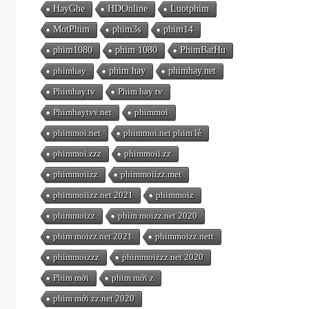
HayGhe
HDOnline
Luotphim
MotPhim
phim3s
phim14
phim1080
phim 1080
PhimBatHu
phimhay
phim hay
phimhay.net
Phimhay.tv
Phim hay tv
Phimhaytvv.net
phimmoi
phimmoi.net
phimmoi.net phim lẻ
phimmoi.zzz
phimmoii.zz
phimmoiizz
phimmoiizz.met
phimmoiizz.net 2021
phimmoiz
phimmoizz
phim moizz.net 2020
phim moizz.net 2021
phimmoizz.nett
phimmoizzz
phimmoizzz.net 2020
Phim mới
phim mới z
phim mới zz.net 2020