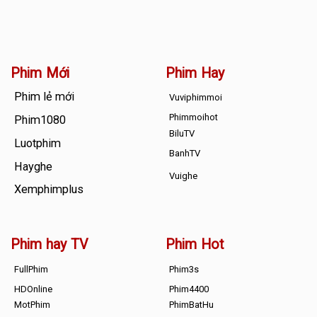
Phim Mới
Phim Hay
Phim lẻ mới
Vuviphimmoi
Phimmoihot
Phim1080
BiluTV
Luotphim
BanhTV
Hayghe
Vuighe
Xemphimplus
Phim hay TV
Phim Hot
FullPhim
Phim3s
HDOnline
Phim4400
MotPhim
PhimBatHu