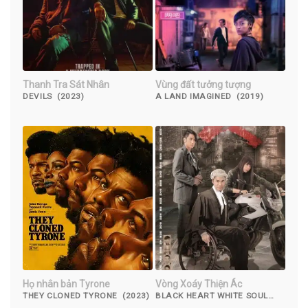
Thanh Tra Sát Nhân
Vùng đất tưởng tượng
DEVILS (2023)
A LAND IMAGINED (2019)
Họ nhân bản Tyrone
Vòng Xoáy Thiện Ác
THEY CLONED TYRONE (2023)
BLACK HEART WHITE SOUL
(2014)