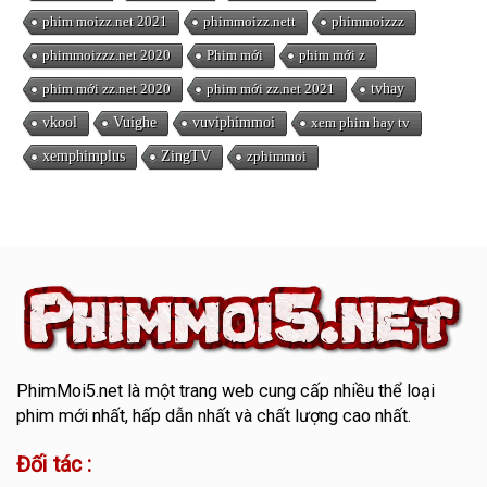
phim moizz.net 2021
phimmoizz.nett
phimmoizzz
phimmoizzz.net 2020
Phim mới
phim mới z
phim mới zz.net 2020
phim mới zz.net 2021
tvhay
vkool
Vuighe
vuviphimmoi
xem phim hay tv
xemphimplus
ZingTV
zphimmoi
PhimMoi5.net
là một trang web cung cấp nhiều thể loại
phim mới nhất, hấp dẫn nhất và chất lượng cao nhất.
Đối tác :