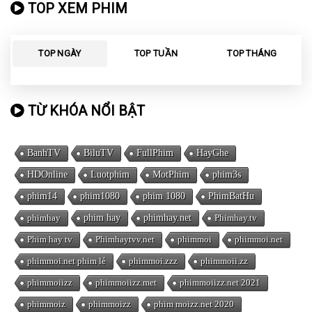
TOP XEM PHIM
TOP NGÀY
TOP TUẦN
TOP THÁNG
TỪ KHÓA NỔI BẬT
BanhTV
BiluTV
FullPhim
HayGhe
HDOnline
Luotphim
MotPhim
phim3s
phim14
phim1080
phim 1080
PhimBatHu
phimhay
phim hay
phimhay.net
Phimhay.tv
Phim hay tv
Phimhaytvv.net
phimmoi
phimmoi.net
phimmoi.net phim lẻ
phimmoi.zzz
phimmoii.zz
phimmoiizz
phimmoiizz.met
phimmoiizz.net 2021
phimmoiz
phimmoizz
phim moizz.net 2020