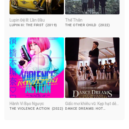
Lupin Đệ III: Lần Đầu
Thế Thân
LUPIN III: THE FIRST (2019)
THE OTHER CHILD (2022)
Hành Vi Bạo Ngược
Giấc mơ khiêu vũ: Kẹp hạt dẻ
sô-cô-la nóng
THE VIOLENCE ACTION (2022)
DANCE DREAMS: HOT
CHOCOLATE NUTCRACKER
(2020)