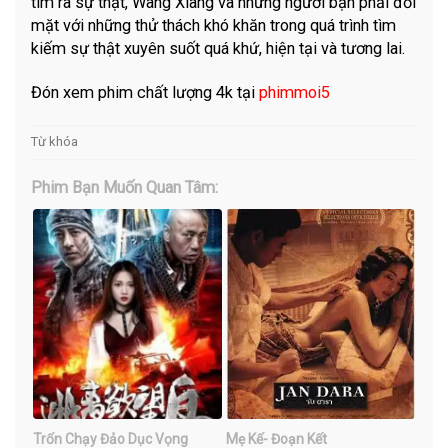
tìm ra sự thật, Wang Xiang và những người bạn phải đối
mặt với những thử thách khó khăn trong quá trình tìm
kiếm sự thật xuyên suốt quá khứ, hiện tại và tương lai.
Đón xem phim chất lượng 4k tại
phimmoi5
Từ khóa
Phim Bạn Muốn Quan Tâm:
Trốn Chạy Đảo Dục Vọng
Mẹ Kế- Đoạn Kết