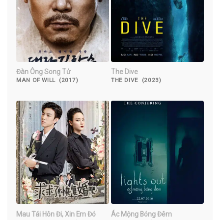
Đàn Ông Song Tử
The Dive
MAN OF WILL (2017)
THE DIVE (2023)
Mau Tái Hôn Đi, Xin Em Đó
Ác Mộng Bóng Đêm