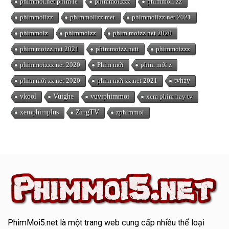
phimmoi.net phim lẻ
phimmoi.zzz
phimmoii.zz
phimmoiizz
phimmoiizz.met
phimmoiizz.net 2021
phimmoiz
phimmoizz
phim moizz.net 2020
phim moizz.net 2021
phimmoizz.nett
phimmoizzz
phimmoizzz.net 2020
Phim mới
phim mới z
phim mới zz.net 2020
phim mới zz.net 2021
tvhay
vkool
Vuighe
vuviphimmoi
xem phim hay tv
xemphimplus
ZingTV
zphimmoi
PhimMoi5.net
là một trang web cung cấp nhiều thể loại