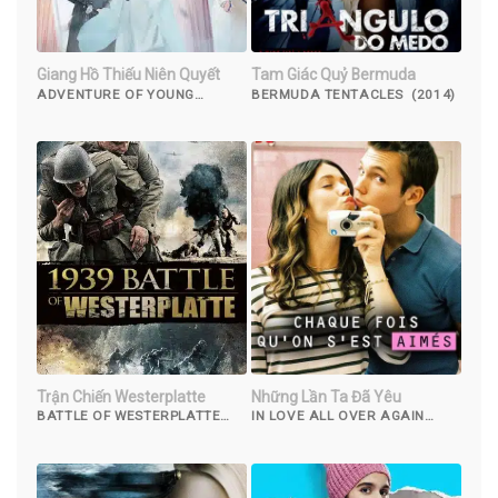
Giang Hồ Thiếu Niên Quyết
Tam Giác Quỷ Bermuda
ADVENTURE OF YOUNG
BERMUDA TENTACLES (2014)
DETECTIVES (2023)
Trận Chiến Westerplatte
Những Lần Ta Đã Yêu
BATTLE OF WESTERPLATTE
IN LOVE ALL OVER AGAIN
(2013)
(7/10)