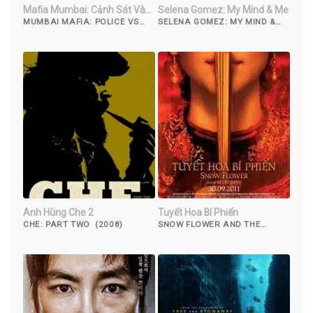
Mafia Mumbai: Cảnh Sát Và
Selena Gomez: My Mind & Me
Thế Giới Ngầm
MUMBAI MAFIA: POLICE VS
SELENA GOMEZ: MY MIND &
THE UNDERWORLD (2022)
ME (2022)
Anh Hùng Che 2
Tuyết Hoa Bí Phiến
CHE: PART TWO (2008)
SNOW FLOWER AND THE
SECRET FAN (2011)