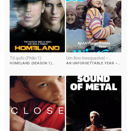
Tổ quốc (Phần 1)
Um Ano Inesquecível –
Inverno
HOMELAND (SEASON 1)
AN UNFORGETTABLE YEAR –
(2011)
WINTER (2023)