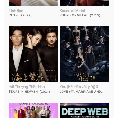
Tình Bạn
Sound of Metal
CLOSE (2022)
SOUND OF METAL (2019)
Hải Thượng Phồn Hoa
Yêu (Kết Hôn và Ly Dị) 3
TEARS IN HEAVEN (2021)
LOVE (FT. MARRIAGE AND
DIVORCE) 3 (2022)