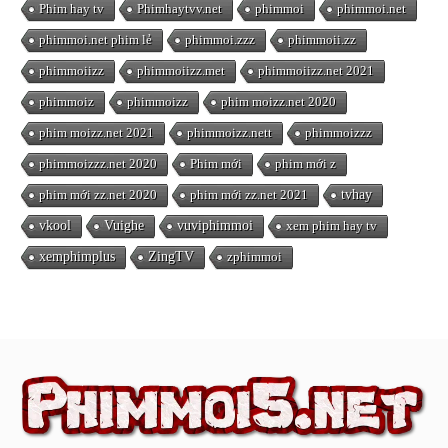
Phim hay tv
Phimhaytvv.net
phimmoi
phimmoi.net
phimmoi.net phim lẻ
phimmoi.zzz
phimmoii.zz
phimmoiizz
phimmoiizz.met
phimmoiizz.net 2021
phimmoiz
phimmoizz
phim moizz.net 2020
phim moizz.net 2021
phimmoizz.nett
phimmoizzz
phimmoizzz.net 2020
Phim mới
phim mới z
phim mới zz.net 2020
phim mới zz.net 2021
tvhay
vkool
Vuighe
vuviphimmoi
xem phim hay tv
xemphimplus
ZingTV
zphimmoi