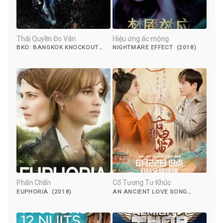
Thái Quyền Đo Ván
Hiệu ứng ác mộng
BKO: BANGKOK KNOCKOUT
NIGHTMARE EFFECT (2018)
(2010)
Phấn Chấn
Cổ Tương Tư Khúc
EUPHORIA (2018)
AN ANCIENT LOVE SONG
(2023)