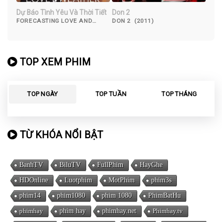
Dự Báo Tình Yêu Và Thời Tiết
Don 2
FORECASTING LOVE AND
DON 2 (2011)
WEATHER ( 2022)
TOP XEM PHIM
TOP NGÀY
TOP TUẦN
TOP THÁNG
TỪ KHÓA NỔI BẬT
BanhTV
BiluTV
FullPhim
HayGhe
HDOnline
Luotphim
MotPhim
phim3s
phim14
phim1080
phim 1080
PhimBatHu
phimhay
phim hay
phimhay.net
Phimhay.tv