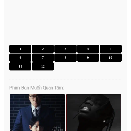
1
2
3
4
5
6
7
8
9
10
11
12
Phim Bạn Muốn Quan Tâm: