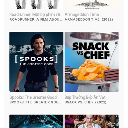
Roadrunner: Một bộ phim về
Armageddon Time
Anthony Bourdain
ROADRUNNER: A FILM ABOUT
ARMAGEDDON TIME (2022)
ANTHONY BOURDAIN (2021)
Spooks: The Greater Good
Bếp Trưởng Bếp Ăn Vặt
SPOOKS: THE GREATER GOOD
SNACK VS. CHEF (2022)
(2105)