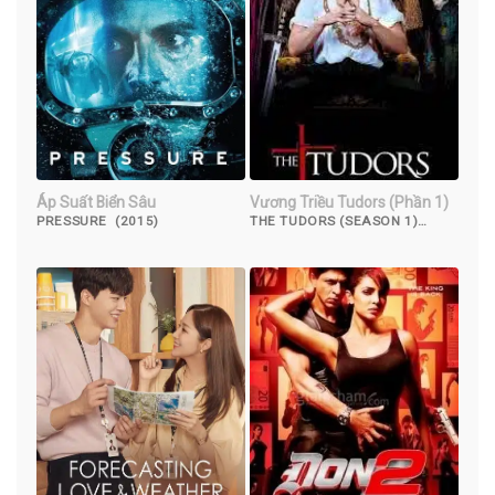
Áp Suất Biển Sâu
Vương Triều Tudors (Phần 1)
PRESSURE (2015)
THE TUDORS (SEASON 1)
(2007)