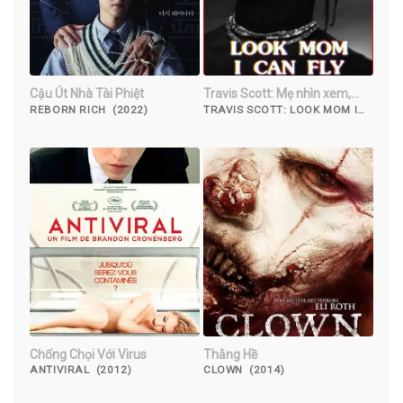
Cậu Út Nhà Tài Phiệt
Travis Scott: Mẹ nhìn xem,
con bay được này
REBORN RICH (2022)
TRAVIS SCOTT: LOOK MOM I
CAN FLY (2019)
Chống Chọi Với Virus
Thằng Hề
ANTIVIRAL (2012)
CLOWN (2014)