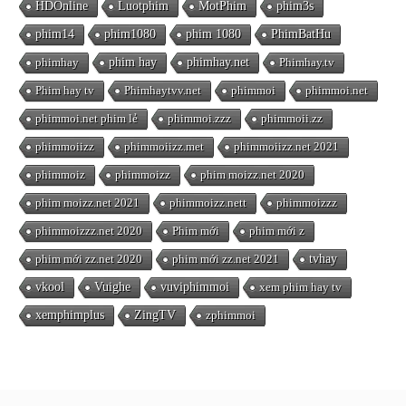
HDOnline
Luotphim
MotPhim
phim3s
phim14
phim1080
phim 1080
PhimBatHu
phimhay
phim hay
phimhay.net
Phimhay.tv
Phim hay tv
Phimhaytvv.net
phimmoi
phimmoi.net
phimmoi.net phim lẻ
phimmoi.zzz
phimmoii.zz
phimmoiizz
phimmoiizz.met
phimmoiizz.net 2021
phimmoiz
phimmoizz
phim moizz.net 2020
phim moizz.net 2021
phimmoizz.nett
phimmoizzz
phimmoizzz.net 2020
Phim mới
phim mới z
phim mới zz.net 2020
phim mới zz.net 2021
tvhay
vkool
Vuighe
vuviphimmoi
xem phim hay tv
xemphimplus
ZingTV
zphimmoi