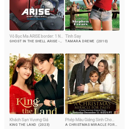
Vỏ Bọc Ma ARISE border: 1 Nỗi
Tình Say
Đau Ma
GHOST IN THE SHELL ARISE -
TAMARA DREWE (2010)
BORDER 1: GHOST PAIN
(2013)
Khách Sạn Vương Giả
Phép Màu Giáng Sinh Cho
Daisy
KING THE LAND (2023)
A CHRISTMAS MIRACLE FOR