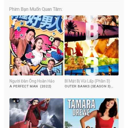
Phim Bạn Muốn Quan Tâm:
Người Đàn Ông Hoàn Hảo
Bí Mật Bị Vùi Lấp (Phần 3)
A PERFECT MAN (2022)
OUTER BANKS (SEASON 3)
(2023)