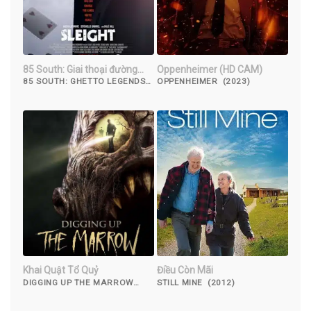
85 South: Giai thoại đường
Oppenheimer (HD CAM)
phố
85 SOUTH: GHETTO LEGENDS
OPPENHEIMER (2023)
(2023)
Khai Quật Tổ Quỷ
Điều Còn Mãi
DIGGING UP THE MARROW
STILL MINE (2012)
(2015)