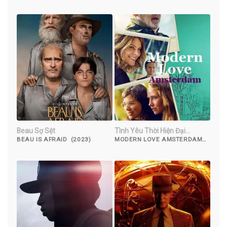
DAISY (2021)
Beau Sợ Sệt
Tình Yêu Thời Hiện Đại
Amsterdam
BEAU IS AFRAID (2023)
MODERN LOVE AMSTERDAM
(2022)