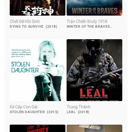
Chết Để Hồi Sinh
Trận Chiến Kruty 1918
DYING TO SURVIVE (2018)
WINTER OF THE BRAVES
(2019)
Kẻ Cắp Con Gái
Trung Thành
STOLEN DAUGHTER (2015)
LEAL (2018)