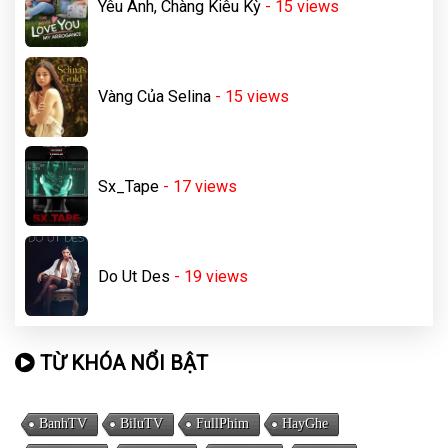
Yêu Anh, Chàng Kiêu Kỳ
- 15
views
Vàng Của Selina
- 15
views
Sx_Tape
- 17
views
Do Ut Des
- 19
views
TỪ KHÓA NỔI BẬT
BanhTV
BiluTV
FullPhim
HayGhe