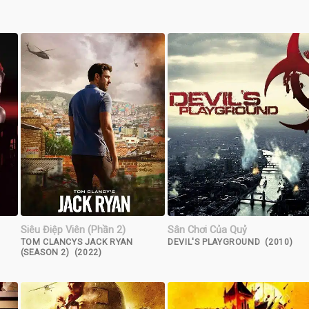
Siêu Điệp Viên (Phần 2)
Sân Chơi Của Quỷ
TOM CLANCYS JACK RYAN
DEVIL'S PLAYGROUND (2010)
(SEASON 2) (2022)