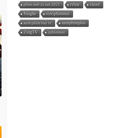
phim mới zz.net 2021
tvhay
vkool
Vuighe
vuviphimmoi
xem phim hay tv
xemphimplus
ZingTV
zphimmoi