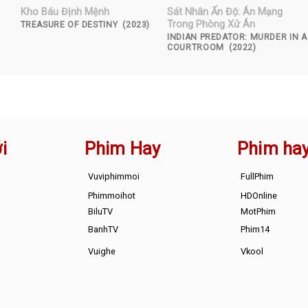
Kho Báu Định Mệnh
Sát Nhân Ấn Độ: Án Mạng
Trong Phòng Xử Án
TREASURE OF DESTINY (2023)
INDIAN PREDATOR: MURDER IN A
COURTROOM (2022)
i
Phim Hay
Phim ha
Vuviphimmoi
FullPhim
Phimmoihot
HDOnline
BiluTV
MotPhim
BanhTV
Phim14
Vuighe
Vkool
s