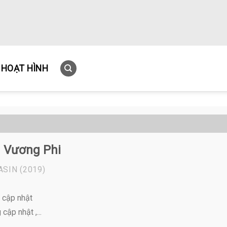
HOẠT HÌNH
 Vương Phi
ASIN
(2019)
 cập nhật
cập nhật ,...