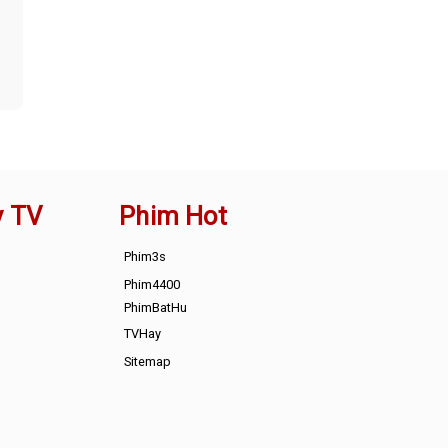
y TV
Phim Hot
Phim3s
Phim4400
PhimBatHu
TVHay
Sitemap