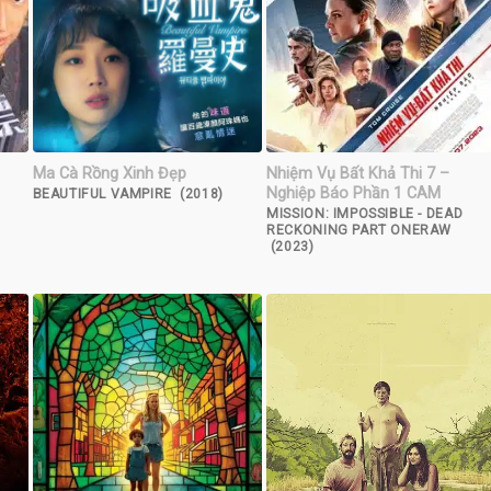
Ma Cà Rồng Xinh Đẹp
Nhiệm Vụ Bất Khả Thi 7 –
Nghiệp Báo Phần 1 CAM
BEAUTIFUL VAMPIRE (2018)
MISSION: IMPOSSIBLE - DEAD
RECKONING PART ONERAW
(2023)