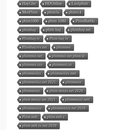
HayGhe
HDOnline
Luotphim
MotPhim
phim3s
phim14
phim1080
phim 1080
PhimBatHu
phimhay
phim hay
phimhay.net
Phimhay.tv
Phim hay tv
Phimhaytvv.net
phimmoi
phimmoi.net
phimmoi.net phim lẻ
phimmoi.zzz
phimmoii.zz
phimmoiizz
phimmoiizz.met
phimmoiizz.net 2021
phimmoiz
phimmoizz
phim moizz.net 2020
phim moizz.net 2021
phimmoizz.nett
phimmoizzz
phimmoizzz.net 2020
Phim mới
phim mới z
phim mới zz.net 2020