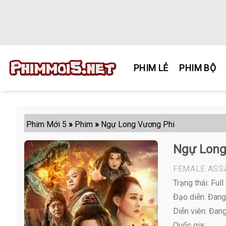
Skip
to
content
PHIM LẺ
PHIM BỘ
Phim Mới 5
»
Phim
»
Ngự Long Vương Phi
Ngự Long
FEMALE ASS
Trạng thái: Full
Đạo diễn: Đang
Diễn viên:
Đang 
Quốc gia: