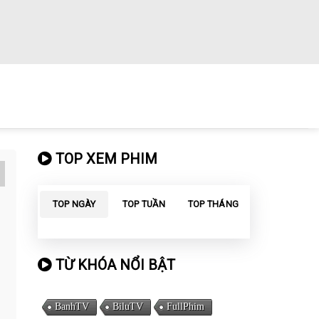
TOP XEM PHIM
TOP NGÀY
TOP TUẦN
TOP THÁNG
TỪ KHÓA NỔI BẬT
BanhTV
BiluTV
FullPhim