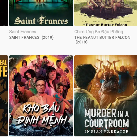
Saint Frances
Chim Ưng Bơ Đậu Phộng
SAINT FRANCES (2019)
THE PEANUT BUTTER FALCON
(2019)