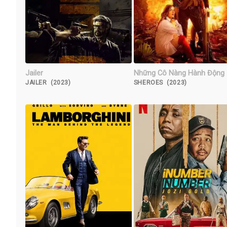
Jailer
Những Cô Nàng Hành Động
JAILER (2023)
SHEROES (2023)