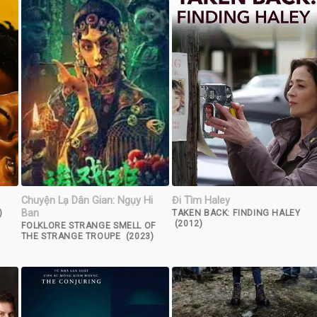
Chuyện Lạ Dân Gian: Ngụy Hi
Đi Tìm Haley
Ban
)
TAKEN BACK: FINDING HALEY
(2012)
FOLKLORE STRANGE SMELL OF
THE STRANGE TROUPE (2023)