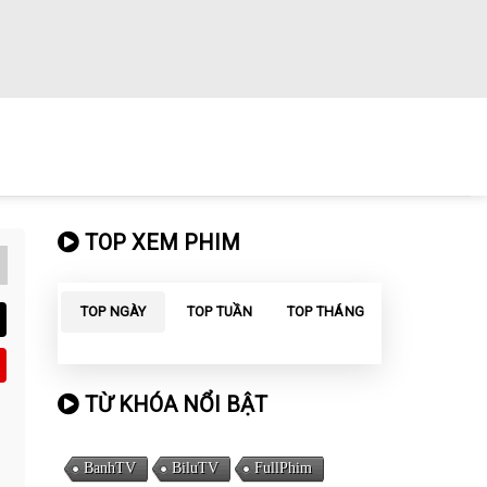
TOP XEM PHIM
TOP NGÀY
TOP TUẦN
TOP THÁNG
TỪ KHÓA NỔI BẬT
BanhTV
BiluTV
FullPhim