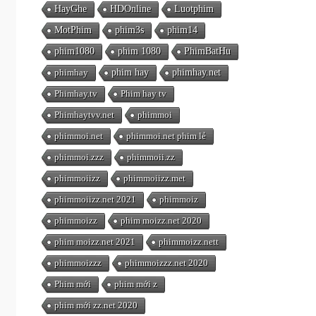
HayGhe
HDOnline
Luotphim
MotPhim
phim3s
phim14
phim1080
phim 1080
PhimBatHu
phimhay
phim hay
phimhay.net
Phimhay.tv
Phim hay tv
Phimhaytvv.net
phimmoi
phimmoi.net
phimmoi.net phim lẻ
phimmoi.zzz
phimmoii.zz
phimmoiizz
phimmoiizz.met
phimmoiizz.net 2021
phimmoiz
phimmoizz
phim moizz.net 2020
phim moizz.net 2021
phimmoizz.nett
phimmoizzz
phimmoizzz.net 2020
Phim mới
phim mới z
phim mới zz.net 2020