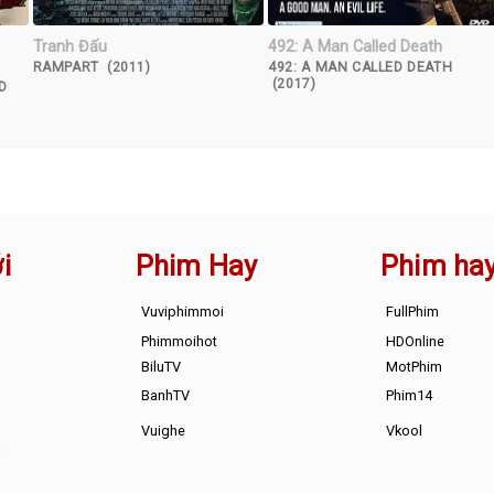
Tranh Đấu
492: A Man Called Death
RAMPART (2011)
492: A MAN CALLED DEATH
(2017)
D
i
Phim Hay
Phim ha
Vuviphimmoi
FullPhim
Phimmoihot
HDOnline
BiluTV
MotPhim
BanhTV
Phim14
Vuighe
Vkool
s