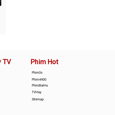
y TV
Phim Hot
Phim3s
Phim4400
PhimBatHu
TVHay
Sitemap