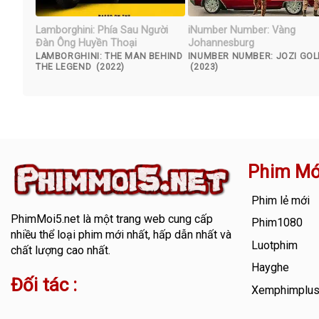
Lamborghini: Phía Sau Người
iNumber Number: Vàng
Đàn Ông Huyền Thoại
Johannesburg
LAMBORGHINI: THE MAN BEHIND
INUMBER NUMBER: JOZI GOL
THE LEGEND (2022)
(2023)
Phim Mớ
Phim lẻ mới
PhimMoi5.net
là một trang web cung cấp
Phim1080
nhiều thể loại phim mới nhất, hấp dẫn nhất và
Luotphim
chất lượng cao nhất.
Hayghe
Đối tác :
Xemphimplu