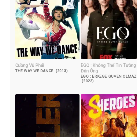
Cuồng Vũ Phái
EGO : Không Thể Tin Tưởng
Đàn Ông
THE WAY WE DANCE (2013)
EGO : ERKEGE GUVEN OLMAZ
(2023)