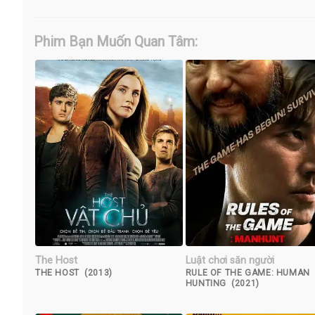
Phim Bạn Muốn Quan Tâm:
The Host
Luật chơi săn người
THE HOST (2013)
RULE OF THE GAME: HUMAN
HUNTING (2021)