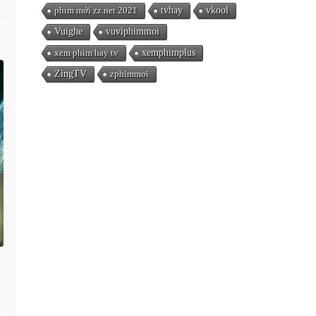
phim mới zz.net 2021
tvhay
vkool
Vuighe
vuviphimmoi
xem phim hay tv
xemphimplus
ZingTV
zphimmoi