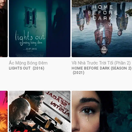
Ác Mộng Bóng Đêm
Về Nhà Trước Trời Tối (Phần 2)
LIGHTS OUT (2016)
HOME BEFORE DARK (SEASON 2)
(2021)