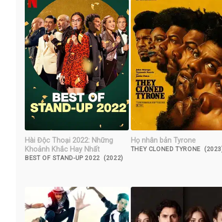
Hài Độc Thoại 2022: Những
Họ nhân bản Tyrone
Khoảnh Khắc Hay Nhất
THEY CLONED TYRONE (2023
BEST OF STAND-UP 2022 (2022)