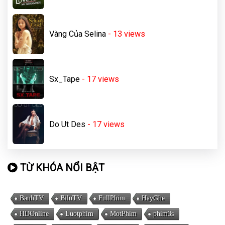
Vàng Của Selina
- 13
views
Sx_Tape
- 17
views
Do Ut Des
- 17
views
TỪ KHÓA NỔI BẬT
BanhTV
BiluTV
FullPhim
HayGhe
HDOnline
Luotphim
MotPhim
phim3s