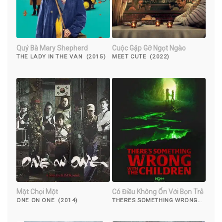
Quý Bà Mary Shepherd
Cuộc Gặp Gỡ Ngọt Ngào
THE LADY IN THE VAN (2015)
MEET CUTE (2022)
Một Chọi Một
Có Điều Không Ổn Với Bọn Trẻ
ONE ON ONE (2014)
THERES SOMETHING WRONG
WITH THE CHILDREN (2023)