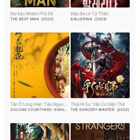
Đội Đặc Nhiệm Phù Rể
Điệu Ba Lê Tử Thần
THE BEST MAN (2023)
BALLERINA (2023)
Tân Ô Long Viện: Tiếu Ngạo
Thái Hi Sư: Vân Cơ Hiện Thế
Giang Hồ
OOLONG COURTYARD: KUNG
THE SORCERY MASTER (2023)
FU SCHOOL (2018)