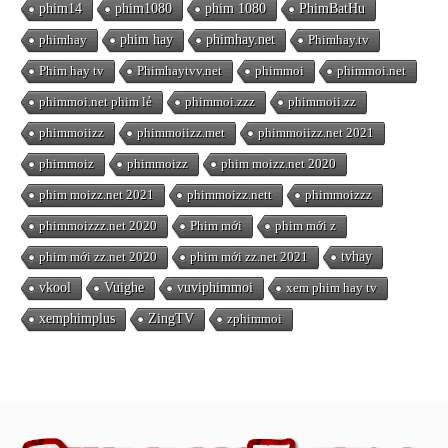
phim14
phim1080
phim 1080
PhimBatHu
phimhay
phim hay
phimhay.net
Phimhay.tv
Phim hay tv
Phimhaytvv.net
phimmoi
phimmoi.net
phimmoi.net phim lẻ
phimmoi.zzz
phimmoii.zz
phimmoiizz
phimmoiizz.met
phimmoiizz.net 2021
phimmoiz
phimmoizz
phim moizz.net 2020
phim moizz.net 2021
phimmoizz.nett
phimmoizzz
phimmoizzz.net 2020
Phim mới
phim mới z
phim mới zz.net 2020
phim mới zz.net 2021
tvhay
vkool
Vuighe
vuviphimmoi
xem phim hay tv
xemphimplus
ZingTV
zphimmoi