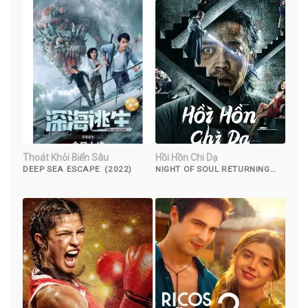
Thoát Khỏi Biển Sâu
Hồi Hồn Chi Dạ
DEEP SEA ESCAPE (2022)
NIGHT OF SOUL RETURNING
(2023)