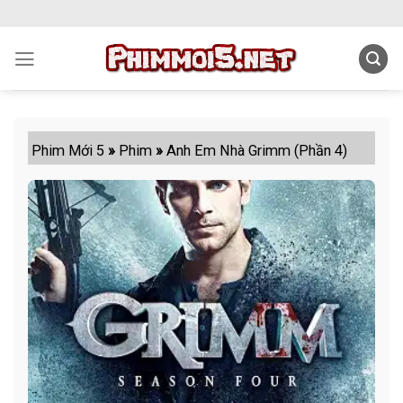
Skip
to
content
Phim Mới 5
»
Phim
»
Anh Em Nhà Grimm (Phần 4)