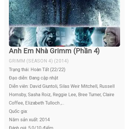
Anh Em Nhà Grimm (Phần 4)
GRIMM (SEASON 4)
(2014)
Trạng thái: Hoàn Tất (22/22)
Đạo diễn: Đang cập nhật
Diễn viên:
David Giuntoli, Silas Weir Mitchell, Russell
Hornsby, Sasha Roiz, Reggie Lee, Bree Turner, Claire
Coffee, Elizabeth Tulloch ,...
Quốc gia:
Năm sản xuất: 2014
Đánh giá: 5.0/10 điểm