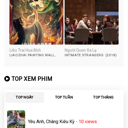
Liêu Trai Họa Bích
Người Quen Xa Lạ
LIAOZHAI PAINTING WALL
INTIMATE STRANGERS (2018)
(2023)
TOP XEM PHIM
TOP NGÀY
TOP TUẦN
TOP THÁNG
Yêu Anh, Chàng Kiêu Kỳ
- 10
views