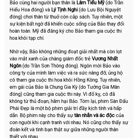
Bảo cùng hai người bạn thân là
Lâm Tiểu Mỹ
(do Trần
Hiểu Hoa đóng) và
Lý Tịnh Nghi
(do Lưu Bội Nguyệt
đóng) chơi thân từ thuở còn cắp sách. Tuy nhiên, một
sự kiện bất ngờ đã khiến cuộc sống của Bảo thay đổi
hoàn toàn. Mỹ đã đăng ký cho Bảo tham gia cuộc thi
hoa khôi tạp chí.
Nhờ vậy, Bảo không những đoạt giải nhất mà còn lọt
vào mắt xanh của chàng giám đốc trẻ
Vương Nhất
Ngôn
(do Trần Sơn Thông đóng). Ngôn mời Bảo vào
công ty của mình làm việc và ra sức nâng đỡ, ủng hộ
cô tham gia cuộc thi hoa khôi Hồng Kông. Tuy nhiên,
em gái của Bảo là Chung Gia Kỳ (do Tưởng Gia Mân
đóng) cũng tham gia cuộc thi này. Vì đố kỵ, cô đã
không từ thủ đoạn, hãm hại Bảo. Tóm lại, phim Sàn Đấu
Phái Đẹp là một bộ phim giải trí đầy kịch tính và hấp
dẫn. Bộ phim này cho thấy sự
tàn nhẫn và ác độc
của
con người khi cạnh tranh với nhau. Nó cũng cho thấy sự
đoàn kết và tình bạn thật sự giữa những người thân
thiết với nhau.