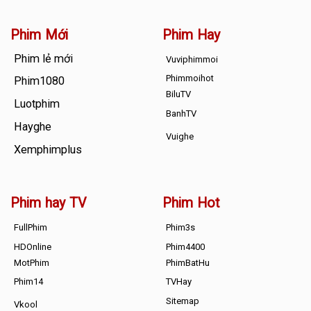
Phim Mới
Phim Hay
Phim lẻ mới
Vuviphimmoi
Phimmoihot
Phim1080
BiluTV
Luotphim
BanhTV
Hayghe
Vuighe
Xemphimplus
Phim hay TV
Phim Hot
FullPhim
Phim3s
HDOnline
Phim4400
MotPhim
PhimBatHu
Phim14
TVHay
Sitemap
Vkool