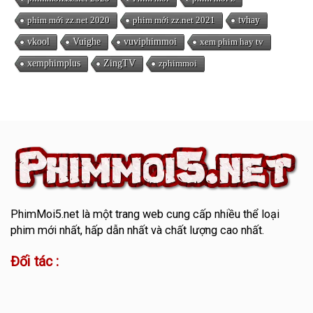
phim mới zz.net 2020
phim mới zz.net 2021
tvhay
vkool
Vuighe
vuviphimmoi
xem phim hay tv
xemphimplus
ZingTV
zphimmoi
PhimMoi5.net
là một trang web cung cấp nhiều thể loại
phim mới nhất, hấp dẫn nhất và chất lượng cao nhất.
Đối tác :