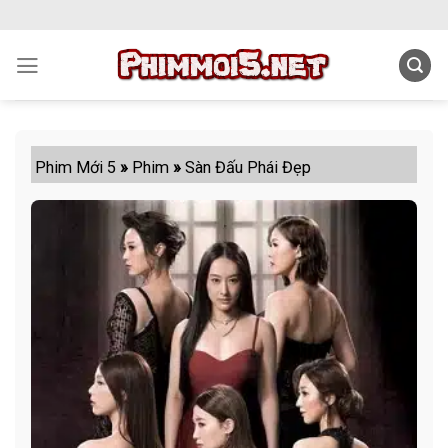
Skip
to
content
Phim Mới 5
»
Phim
»
Sàn Đấu Phái Đẹp