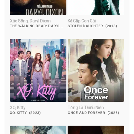
Xác Sống: Daryl Dixon
Kẻ Cắp Con Gái
THE WALKING DEAD: DARYL
STOLEN DAUGHTER (2015)
DIXON (2023)
XO, Kitty
Từng Là Thiếu Niên
XO, KITTY (2023)
ONCE AND FOREVER (2023)