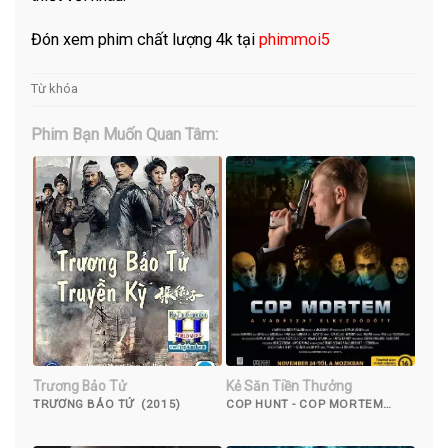
Đón xem phim chất lượng 4k tại
phimmoi5
Từ khóa
Phim Bạn Muốn Quan Tâm:
Trương Bảo Tử
Kẻ Săn Tiền Thưởng
TRƯƠNG BẢO TỬ (2015)
COP HUNT - COP MORTEM
(2016)