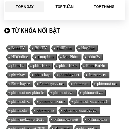
TOP NGÀY
TOP TUẦN
TOP THÁNG
TỪ KHÓA NỔI BẬT
BanhTV
BiluTV
FullPhim
HayGhe
HDOnline
Luotphim
MotPhim
phim3s
phim14
phim1080
phim 1080
PhimBatHu
phimhay
phim hay
phimhay.net
Phimhay.tv
Phim hay tv
Phimhaytvv.net
phimmoi
phimmoi.net
phimmoi.net phim lẻ
phimmoi.zzz
phimmoii.zz
phimmoiizz
phimmoiizz.met
phimmoiizz.net 2021
phimmoiz
phimmoizz
phim moizz.net 2020
phim moizz.net 2021
phimmoizz.nett
phimmoizzz
phimmoizzz.net 2020
Phim mới
phim mới z