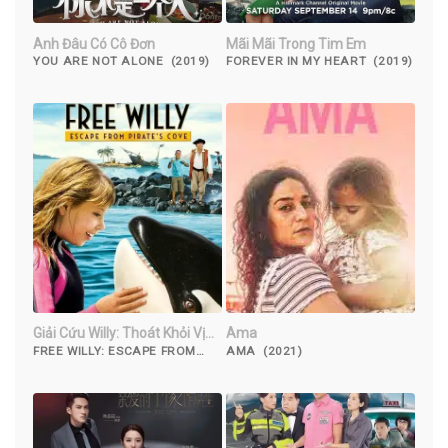
Anh Đâu Có Cô Đơn
Mãi Mãi Trong Tim Em
YOU ARE NOT ALONE (2019)
FOREVER IN MY HEART (2019)
Giải Cứu Willy: Thoát Khỏi Vịnh
Ama
Hải Tặc
FREE WILLY: ESCAPE FROM
AMA (2021)
PIRATE'S COVE (2010)