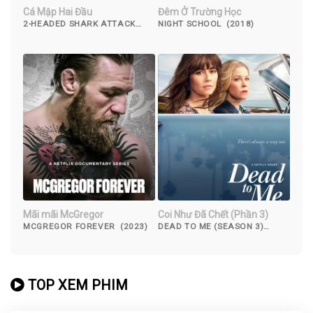
Cá Mập Hai Đầu
Đêm Ở Trường Học
2-HEADED SHARK ATTACK
NIGHT SCHOOL (2018)
(2012)
Mãi mãi McGregor
Coi Như Đã Chết (Phần 3)
MCGREGOR FOREVER (2023)
DEAD TO ME (SEASON 3)
(2022)
TOP XEM PHIM