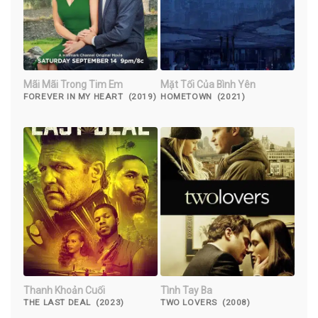
Mãi Mãi Trong Tim Em
Mặt Tối Của Bình Yên
FOREVER IN MY HEART (2019)
HOMETOWN (2021)
Thanh Khoản Cuối
Tình Tay Ba
THE LAST DEAL (2023)
TWO LOVERS (2008)