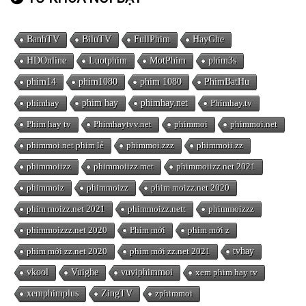
BanhTV
BiluTV
FullPhim
HayGhe
HDOnline
Luotphim
MotPhim
phim3s
phim14
phim1080
phim 1080
PhimBatHu
phimhay
phim hay
phimhay.net
Phimhay.tv
Phim hay tv
Phimhaytvv.net
phimmoi
phimmoi.net
phimmoi.net phim lẻ
phimmoi.zzz
phimmoii.zz
phimmoiizz
phimmoiizz.met
phimmoiizz.net 2021
phimmoiz
phimmoizz
phim moizz.net 2020
phim moizz.net 2021
phimmoizz.nett
phimmoizzz
phimmoizzz.net 2020
Phim mới
phim mới z
phim mới zz.net 2020
phim mới zz.net 2021
tvhay
vkool
Vuighe
vuviphimmoi
xem phim hay tv
xemphimplus
ZingTV
zphimmoi