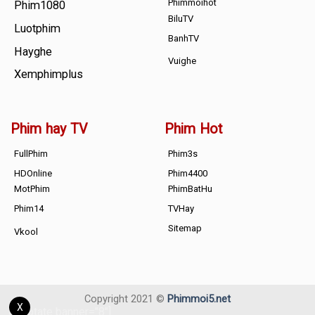
Phimmoihot
Phim1080
BiluTV
Luotphim
BanhTV
Hayghe
Vuighe
Xemphimplus
Phim hay TV
Phim Hot
FullPhim
Phim3s
HDOnline
Phim4400
MotPhim
PhimBatHu
Phim14
TVHay
Sitemap
Vkool
Copyright 2021 ©
Phimmoi5.net
X
[adrotate banner="8"]