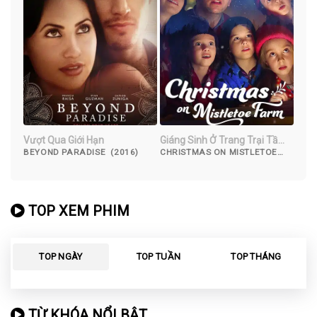
Vượt Qua Giới Hạn
Giáng Sinh Ở Trang Trại Tầm
Gửi
BEYOND PARADISE (2016)
CHRISTMAS ON MISTLETOE
FARM (2022)
TOP XEM PHIM
TOP NGÀY
TOP TUẦN
TOP THÁNG
TỪ KHÓA NỔI BẬT