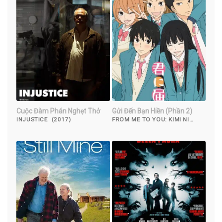
Cuộc Đàm Phán Nghẹt Thở
Gửi Đến Bạn Hiền (Phần 2)
INJUSTICE (2017)
FROM ME TO YOU: KIMI NI
TODOKE (SEASON 2) (2009)