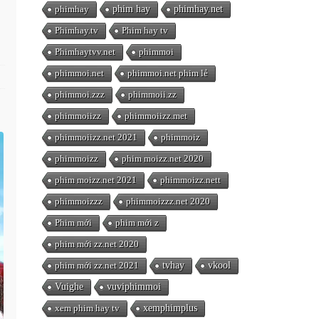
phimhay
phim hay
phimhay.net
Phimhay.tv
Phim hay tv
Phimhaytvv.net
phimmoi
phimmoi.net
phimmoi.net phim lẻ
phimmoi.zzz
phimmoii.zz
phimmoiizz
phimmoiizz.met
phimmoiizz.net 2021
phimmoiz
phimmoizz
phim moizz.net 2020
phim moizz.net 2021
phimmoizz.nett
phimmoizzz
phimmoizzz.net 2020
Phim mới
phim mới z
phim mới zz.net 2020
phim mới zz.net 2021
tvhay
vkool
Vuighe
vuviphimmoi
xem phim hay tv
xemphimplus