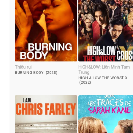
Thiêu rụi
HiGH&LOW: Liên Minh Tam
Trung
BURNING BODY (2023)
HIGH & LOW THE WORST X
(2022)