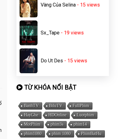
Vàng Của Selina
- 15
views
Sx_Tape
- 19
views
Do Ut Des
- 15
views
TỪ KHÓA NỔI BẬT
ổ
BanhTV
BiluTV
FullPhim
HayGhe
HDOnline
Luotphim
MotPhim
phim3s
phim14
n
phim1080
phim 1080
PhimBatHu