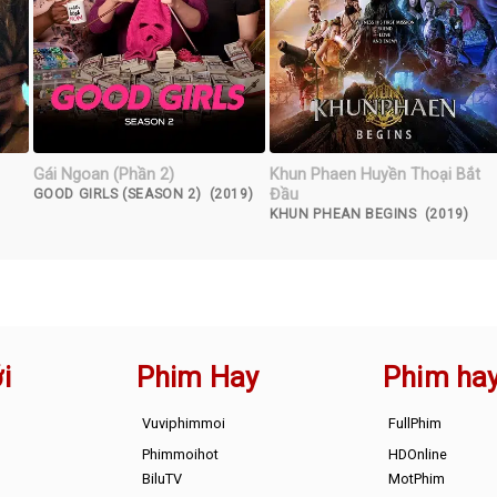
Gái Ngoan (Phần 2)
Khun Phaen Huyền Thoại Bắt
Đầu
GOOD GIRLS (SEASON 2) (2019)
KHUN PHEAN BEGINS (2019)
i
Phim Hay
Phim ha
Vuviphimmoi
FullPhim
Phimmoihot
HDOnline
BiluTV
MotPhim