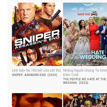
Lính bắn tỉa: Hồi kết của sát thủ
Những Người Chúng Ta Ghé
Đám Cưới
SNIPER: ASSASSIN END (2020)
THE PEOPLE WE HATE AT THE
WEDDING (2022)