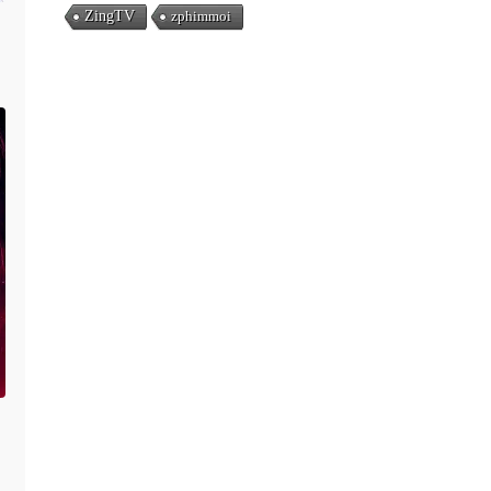
ZingTV
zphimmoi