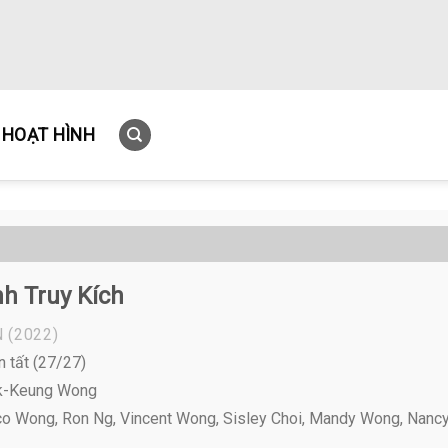
HOẠT HÌNH
h Truy Kích
N
(2022)
n tất (27/27)
ok-Keung Wong
o Wong, Ron Ng, Vincent Wong, Sisley Choi, Mandy Wong, Nanc