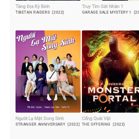
Tàng Địa Kỳ Binh
Truy Tìm Sát Nhân 1
TIBETAN RAIDERS (2022)
GARAGE SALE MYSTERY 1 (2
Người Lạ Mặt Song Sinh
Cổng Quái Vật
STRANGER ANNIVERSARY (2022)
THE OFFERING (2022)