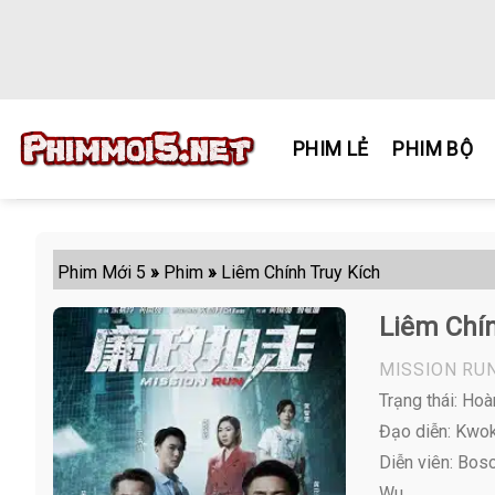
Skip
to
content
PHIM LẺ
PHIM BỘ
Phim Mới 5
»
Phim
»
Liêm Chính Truy Kích
Liêm Chín
MISSION RU
Trạng thái: Hoà
Đạo diễn: Kw
Diễn viên:
Bosc
Wu ,...