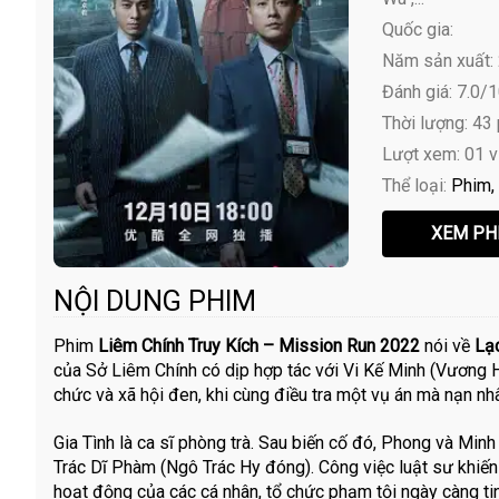
Quốc gia:
Năm sản xuất:
Đánh giá: 7.0/
Thời lượng: 43
Lượt xem: 01 
Thể loại:
Phim
NỘI DUNG PHIM
Phim
Liêm Chính Truy Kích – Mission Run 2022
nói về
Lạ
của Sở Liêm Chính có dịp hợp tác với Vi Kế Minh (Vương H
chức và xã hội đen, khi cùng điều tra một vụ án mà nạn nh
Gia Tình là ca sĩ phòng trà. Sau biến cố đó, Phong và Minh
Trác Dĩ Phàm (Ngô Trác Hy đóng). Công việc luật sư khiế
hoạt động của các cá nhân, tổ chức phạm tội ngày càng tinh