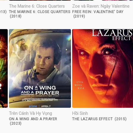
The Marine 6: Close Quarters
Zoe và Raven: Ngày Valentine
013)
THE MARINE 6: CLOSE QUARTERS
FREE REIN: VALENTINE' DAY
(2018)
(2019)
Trên Cánh Và Hy Vọng
Hồi Sinh
ON A WING AND A PRAYER
THE LAZARUS EFFECT (2015)
(2023)