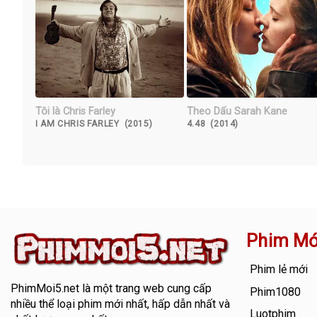
Tôi là Chris Farley
Theo Dấu Sarah Kane
I AM CHRIS FARLEY (2015)
4.48 (2014)
Phim Mớ
Phim lẻ mới
PhimMoi5.net
là một trang web cung cấp
Phim1080
nhiều thể loại phim mới nhất, hấp dẫn nhất và
Luotphim