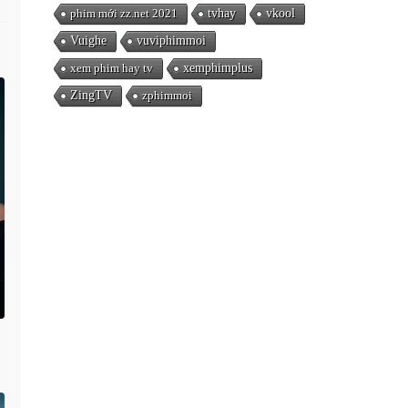
phim mới zz.net 2021
tvhay
vkool
Vuighe
vuviphimmoi
xem phim hay tv
xemphimplus
ZingTV
zphimmoi