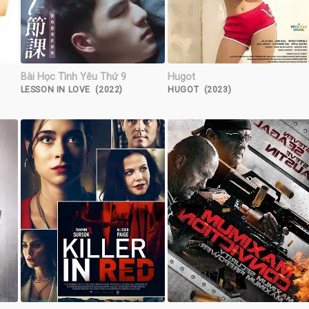
Bài Học Tình Yêu Thứ 9
Hugot
LESSON IN LOVE (2022)
HUGOT (2023)