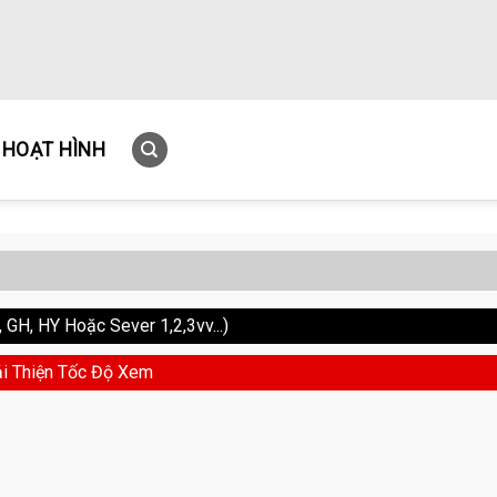
HOẠT HÌNH
GH, HY Hoặc Sever 1,2,3vv...)
i Thiện Tốc Độ Xem