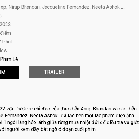
p, Nirup Bhandari, Jacqueline Fernandez, Neeta Ashok ,...
ộ
 2022
 điểm
7 Phút
view
Phim Lẻ
TRAILER
2 với. Dưới sự chỉ đạo của đạo diễn Anup Bhandari và các diễn
line Fernandez, Neeta Ashok…đã tạo nên một tác phẩm điện ảnh
i 1 ngôi làng hẻo lánh giữa rừng mưa nhiệt đới để điều tra vụ giết
ến với người xem đầy bất ngờ ở đoạn cuối phim…