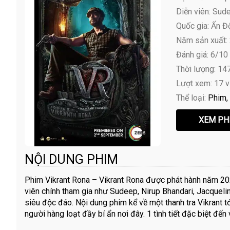
Diễn viên:
Sudee
Quốc gia: Ấn Đ
Năm sản xuất:
Đánh giá: 6/10
Thời lượng: 14
Lượt xem: 17 
Thể loại:
Phim
NỘI DUNG PHIM
Phim Vikrant Rona – Vikrant Rona được phát hành năm 202
viên chính tham gia như Sudeep, Nirup Bhandari, Jacque
siêu độc đáo. Nội dung phim kể về một thanh tra Vikrant tớ
người hàng loạt đầy bí ẩn nơi đây. 1 tình tiết đặc biệt đ