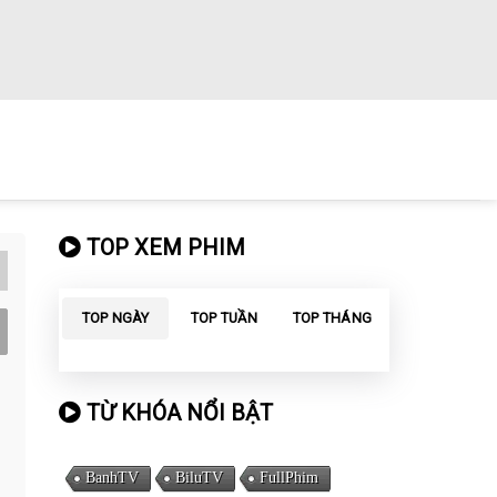
TOP XEM PHIM
TOP NGÀY
TOP TUẦN
TOP THÁNG
TỪ KHÓA NỔI BẬT
BanhTV
BiluTV
FullPhim