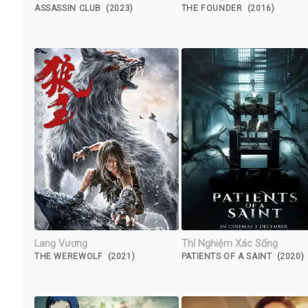
ASSASSIN CLUB (2023)
THE FOUNDER (2016)
Lang Vương
Thí Nghiệm Xác Sống
THE WEREWOLF (2021)
PATIENTS OF A SAINT (2020)