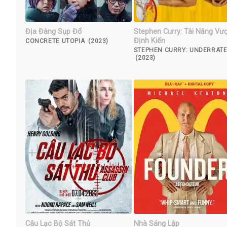
Địa Đàng Sụp Đổ
Stephen Curry: Tài Năng Vượ
Định Kiến
CONCRETE UTOPIA (2023)
STEPHEN CURRY: UNDERRAT
(2023)
Câu Lạc Bộ Sát Thủ
Nhà Sáng Lập