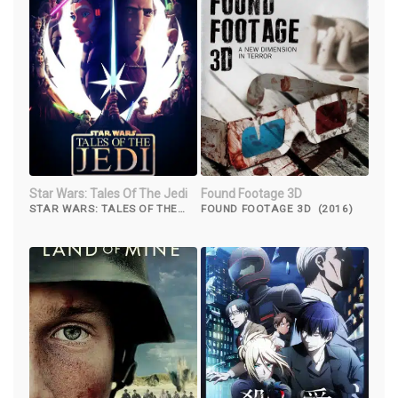
Star Wars: Tales Of The Jedi
Found Footage 3D
STAR WARS: TALES OF THE
FOUND FOOTAGE 3D (2016)
JEDI (2022)