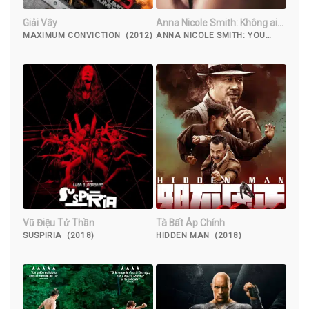
Giải Vây
Anna Nicole Smith: Không ai
hiểu tôi
MAXIMUM CONVICTION (2012)
ANNA NICOLE SMITH: YOU
DON'T KNOW ME (2023)
Vũ Điệu Tử Thần
Tà Bất Áp Chính
SUSPIRIA (2018)
HIDDEN MAN (2018)