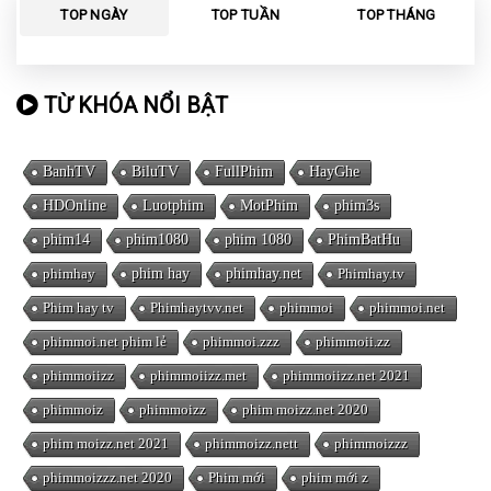
TOP NGÀY
TOP TUẦN
TOP THÁNG
TỪ KHÓA NỔI BẬT
BanhTV
BiluTV
FullPhim
HayGhe
HDOnline
Luotphim
MotPhim
phim3s
phim14
phim1080
phim 1080
PhimBatHu
phimhay
phim hay
phimhay.net
Phimhay.tv
Phim hay tv
Phimhaytvv.net
phimmoi
phimmoi.net
phimmoi.net phim lẻ
phimmoi.zzz
phimmoii.zz
phimmoiizz
phimmoiizz.met
phimmoiizz.net 2021
phimmoiz
phimmoizz
phim moizz.net 2020
phim moizz.net 2021
phimmoizz.nett
phimmoizzz
phimmoizzz.net 2020
Phim mới
phim mới z