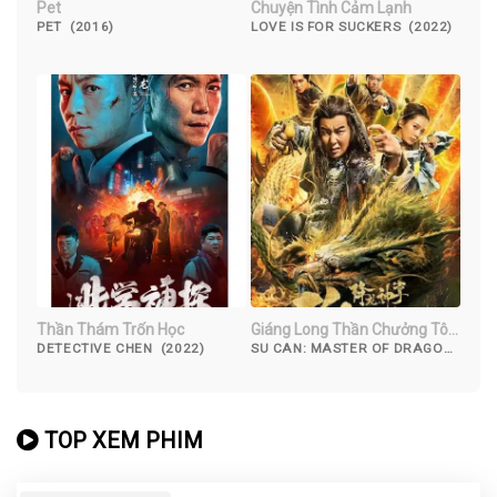
Pet
Chuyện Tình Cảm Lạnh
PET (2016)
LOVE IS FOR SUCKERS (2022)
Thần Thám Trốn Học
Giáng Long Thần Chưởng Tô
Khất Nhi
DETECTIVE CHEN (2022)
SU CAN: MASTER OF DRAGON-
STRIKE PALMS (2018)
TOP XEM PHIM