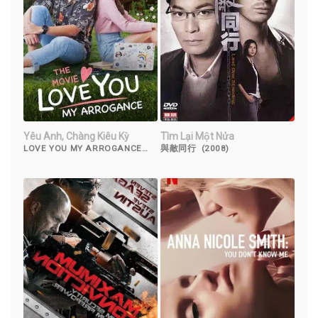
Yêu Anh, Chàng Kiêu Kỳ
Tìm Lại Một Nửa
LOVE YOU MY ARROGANCE
與敵同行 (2008)
(2020)