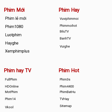
Phim Mới
Phim Hay
Phim lẻ mới
Vuviphimmoi
Phimmoihot
Phim1080
BiluTV
Luotphim
BanhTV
Hayghe
Vuighe
Xemphimplus
Phim hay TV
Phim Hot
FullPhim
Phim3s
HDOnline
Phim4400
MotPhim
PhimBatHu
Phim14
TVHay
Sitemap
Vkool