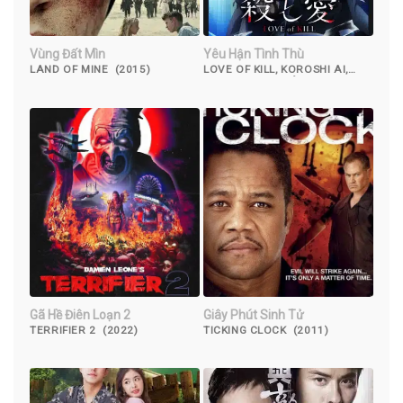
Vùng Đất Mìn
Yêu Hận Tình Thù
LAND OF MINE (2015)
LOVE OF KILL, KOROSHI AI,
CẶP ĐÔI SÁT THỦ (2022)
Gã Hề Điên Loạn 2
Giây Phút Sinh Tử
TERRIFIER 2 (2022)
TICKING CLOCK (2011)