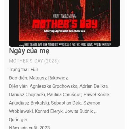
Ngày của mẹ
MOTHER'S DAY
(2023)
Trạng thái: Full
Đạo diễn: Mateusz Rakowicz
Diễn viên:
Agnieszka Grochowska, Adrian Delikta,
Dariusz Chojnacki, Paulina Chruściel, Paweł Koślik,
Arkadiusz Brykalski, Sebastian Dela, Szymon
Wróblewski, Konrad Eleryk, Jowita Budnik ,...
Quốc gia:
Năm sản xuất: 2023