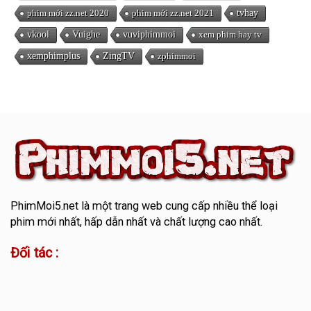
phim mới zz.net 2020
phim mới zz.net 2021
tvhay
vkool
Vuighe
vuviphimmoi
xem phim hay tv
xemphimplus
ZingTV
zphimmoi
PhimMoi5.net
là một trang web cung cấp nhiều thể loại
phim mới nhất, hấp dẫn nhất và chất lượng cao nhất.
Đối tác :