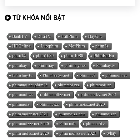
TỪ KHÓA NỔI BẬT
BanhTV
BiluTV
FullPhim
HayGhe
HDOnline
Luotphim
MotPhim
phim3s
phim14
phim1080
phim 1080
PhimBatHu
phimhay
phim hay
phimhay.net
Phimhay.tv
Phim hay tv
Phimhaytvv.net
phimmoi
phimmoi.net
phimmoi.net phim lẻ
phimmoi.zzz
phimmoii.zz
phimmoiizz
phimmoiizz.met
phimmoiizz.net 2021
phimmoiz
phimmoizz
phim moizz.net 2020
phim moizz.net 2021
phimmoizz.nett
phimmoizzz
phimmoizzz.net 2020
Phim mới
phim mới z
phim mới zz.net 2020
phim mới zz.net 2021
tvhay