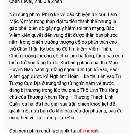
Chen Liwei, Zhu Jia Zhen.
Nội dung phim: Phim kể về câu chuyện để cứu Lam
Mặc Y, một trong thập đại tu tiên thánh thể nhưng lại
gặp phải biến cố gây nguy hiểm tới tính mạng, Bác
Viêm kiên quyết đến vùng đất được thần ban phước
nằm trong chiến trường thượng cổ do phân thân cao
thủ Chân Thần Kỳ bảo hộ để tìm kiếm Viêm Thần.
Chiến trường thượng cổ chia làm ba tầng, tầng sau còn
hiểm trở hơn tầng trước. Khi hàng phục quái thú Mặc
Huyền Giao canh giữ tầng ngoài đến tận lối vào, Bác
Viêm gặp được kẻ Nghiêm Hoan – kẻ thù tiến vào Tứ
Tượng Cực Địa ở trung tầng từ nghìn năm về trước
đang bị thương trong lúc thu phục Thổ Linh Thú, tông
chủ của Thương Nham Tông – Thương Thạch Linh
Quân, cả hai đã hòa giải sau trận chiến khốc liệt để
giành một nửa bản đồ kho báu của đối phương, sau đó
cùng tiến về Tứ Tượng Cực Địa …
Đón xem phim chất lượng 4k tại
phimmoi5