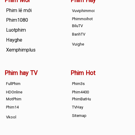
Phim Mới
Phim Hay
Phim lẻ mới
Vuviphimmoi
Phimmoihot
Phim1080
BiluTV
Luotphim
BanhTV
Hayghe
Vuighe
Xemphimplus
Phim hay TV
Phim Hot
FullPhim
Phim3s
HDOnline
Phim4400
MotPhim
PhimBatHu
Phim14
TVHay
Sitemap
Vkool