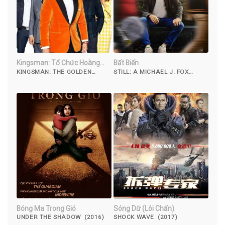
Kingsman: Tổ Chức Hoàng
Bất Biến
Kim
KINGSMAN: THE GOLDEN
STILL: A MICHAEL J. FOX
CIRCLE (2017)
MOVIE (2012)
Bóng Ma Trong Gió
Sóng Dữ (Lôi Chấn)
UNDER THE SHADOW (2016)
SHOCK WAVE (2017)