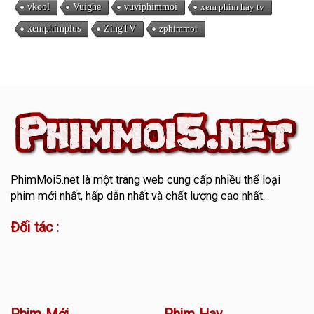
vkool
Vuighe
vuviphimmoi
xem phim hay tv
xemphimplus
ZingTV
zphimmoi
PhimMoi5.net
là một trang web cung cấp nhiều thể loại
phim mới nhất, hấp dẫn nhất và chất lượng cao nhất.
Đối tác :