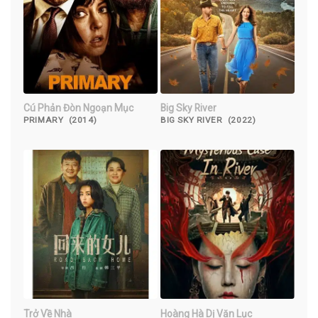
Cú Phản Đòn Ngoạn Mục
Big Sky River
PRIMARY (2014)
BIG SKY RIVER (2022)
Trở Về Nhà
Hoàng Hà Dị Văn Lục