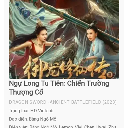
Ngự Long Tu Tiên: Chiến Trường
Thượng Cổ
DRAGON SWORD -ANCIENT BATTLEFIELD
(2023)
Trạng thái: HD Vietsub
Đạo diễn: Bàng Ngỗ Mỗ
Diễn viên:
Bàng Ngỗ Mỗ, Lemon, Vivi, Chen Liwei, Zhu