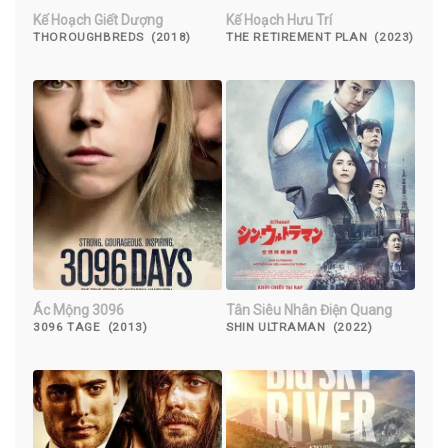
Kế Hoạch Giết Dượng
Kế Hoạch Hưu Trí
THOROUGHBREDS (2018)
THE RETIREMENT PLAN (2023)
Ác Mộng 3096
Tân Siêu Nhân Điện Quang
3096 TAGE (2013)
SHIN ULTRAMAN (2022)