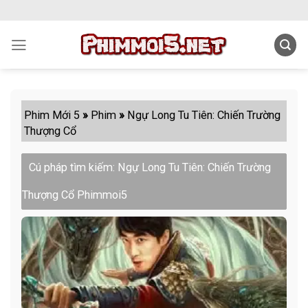
Skip
to
content
Phim Mới 5
»
Phim
»
Ngự Long Tu Tiên: Chiến Trường
Thượng Cổ
Cú pháp tìm kiếm: Ngự Long Tu Tiên: Chiến Trường
Thượng Cổ Phimmoi5